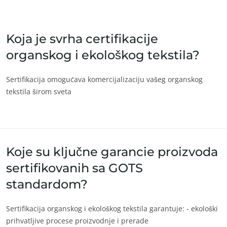
Индија
(енглески)
Кина
(кинески)
Koja je svrha certifikacije
organskog i ekološkog tekstila?
Amerika
Аргентина
(шпански)
Sertifikacija omogućava komercijalizaciju vašeg organskog
tekstila širom sveta
Бразил
(португалски)
Канада
(енглески)
Канада
(француски)
Колумбија
(шпански)
Koje su ključne garancie proizvoda
Мексико
(шпански)
sertifikovanih sa GOTS
ECOCERT
Перу
(шпански)
standardom?
O nama
Сједињене
(енглески)
Државе
Vesti
Sertifikacija organskog i ekološkog tekstila garantuje: - ekološki
Чиле
(шпански)
Karijere
prihvatljive procese proizvodnje i prerade