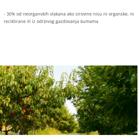
Tekstil
- 30% od neorganskih vlakana ako sirovine nisu ni organske, ni
Šumarstvo
reciklirane ili iz održivog gazdovanja šumama
Proizvodi za održavanje kuće
Одрживи материјали
Inputs