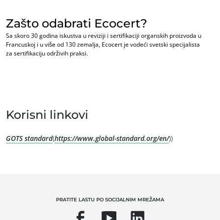
Zašto odabrati Ecocert?
Sa skoro 30 godina iskustva u reviziji i sertifikaciji organskih proizvoda u
Francuskoj i u više od 130 zemalja, Ecocert je vodeći svetski specijalista
za sertifikaciju održivih praksi.
Korisni linkovi
NAŠE EKSPERTIZE
GOTS standard
(
https://www.global-standard.org/en/
))
Organska poljoprivreda
Fairtrade
Održiva poljoprivreda
Kvalitet i sigurnost hrane
PRATITE LASTU PO SOCIJALNIM MREŽAMA
Korporativna društvena odgovornost - CSR