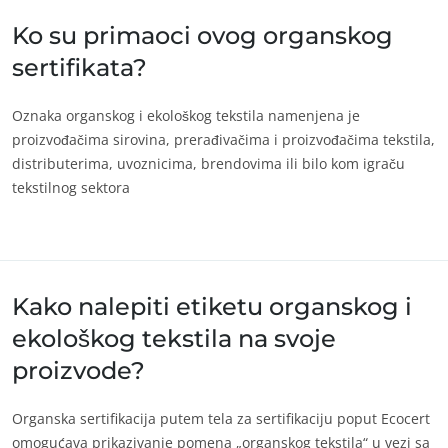
Ko su primaoci ovog organskog
sertifikata?
UNSERE CSR-VERPFLICHTUNGEN
Oznaka organskog i ekološkog tekstila namenjena je
proizvođačima sirovina, prerađivačima i proizvođačima tekstila,
Delovati Kroz Naše Usluge
distributerima, uvoznicima, brendovima ili bilo kom igraču
Napredovati sa našim timovima
tekstilnog sektora
Ulaganje u nasu zivotnu sredinu
Inovirati sa nasim ekosistemom
Kako nalepiti etiketu organskog i
ekološkog tekstila na svoje
proizvode?
Organska sertifikacija putem tela za sertifikaciju poput Ecocert
omogućava prikazivanje pomena „organskog tekstila“ u vezi sa