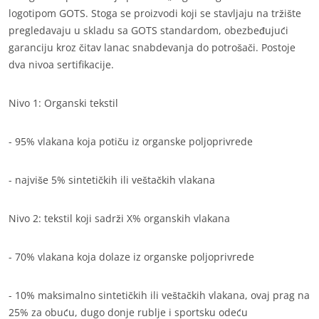
logotipom GOTS. Stoga se proizvodi koji se stavljaju na tržište
pregledavaju u skladu sa GOTS standardom, obezbeđujući
garanciju kroz čitav lanac snabdevanja do potrošači. Postoje
dva nivoa sertifikacije.
Nivo 1: Organski tekstil
- 95% vlakana koja potiču iz organske poljoprivrede
- najviše 5% sintetičkih ili veštačkih vlakana
Nivo 2: tekstil koji sadrži X% organskih vlakana
- 70% vlakana koja dolaze iz organske poljoprivrede
NAŠI POSLOVNI SEKTORI
Proizvodnja hrane
- 10% maksimalno sintetičkih ili veštačkih vlakana, ovaj prag na
Kozmetika
25% za obuću, dugo donje rublje i sportsku odeću