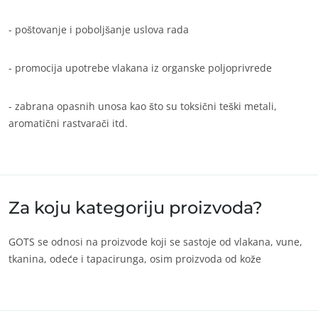
Europa
- poštovanje i poboljšanje uslova rada
Италија
(италијански)
Немачка
(немачки)
- promocija upotrebe vlakana iz organske poljoprivrede
Португалија
(португалски)
- zabrana opasnih unosa kao što su toksični teški metali,
Румунија
(румунски)
aromatični rastvarači itd.
Србија
(српски)
Турска
(турски)
Француска
(француски)
Za koju kategoriju proizvoda?
Швајцарска
(немачки)
Шпанија
(шпански)
GOTS se odnosi na proizvode koji se sastoje od vlakana, vune,
tkanina, odeće i tapacirunga, osim proizvoda od kože