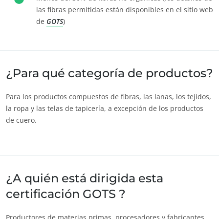
las fibras permitidas están disponibles en el sitio web
de
GOTS
)
NUESTROS COMPROMISOS RSE
Actuar a través de nuestros servicios
¿Para qué categoría de productos?
Avanzar con nuestros equipos
Para los productos compuestos de fibras, las lanas, los tejidos,
Comprometerse con nuestro medio ambiente
la ropa y las telas de tapicería, a excepción de los productos
Innovar con nuestro ecosistema
de cuero.
¿A quién está dirigida esta
certificación GOTS ?
Productores de materias primas, procesadores y fabricantes