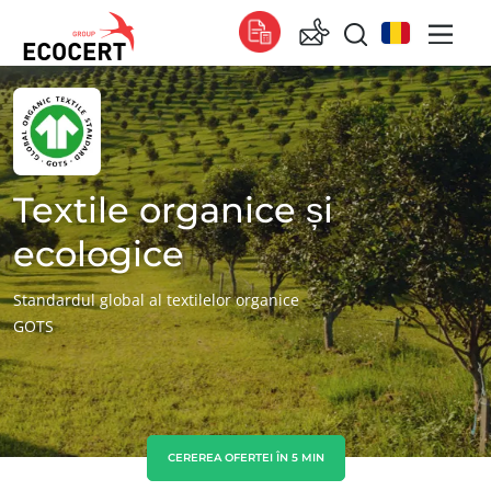
SERVICIILE NOASTRE
Global
Certificare
Global
(engleză)
Formare
Global
(franceză)
Textile organice și
Consultanță
Global
(spaniolă)
ecologice
Africa
Standardul global al textilelor organice
GOTS
Africa de Sud
(engleză)
Tunisia
(franceză)
Asia
China
(chineză)
CEREREA OFERTEI ÎN 5 MIN
Coreea de Sud
(coreeană)