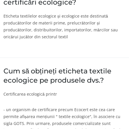
certificări ecologice?
ANGAJAMENTELE NOASTRE ÎN MATERIE DE CSR
Eticheta textilelor ecologice și ecologice este destinată
Acționează prin serviciile noastre
producătorilor de materii prime, prelucrătorilor și
Progresul împreună cu echipele noastre
producătorilor, distribuitorilor, importatorilor, mărcilor sau
oricărui jucător din sectorul textil
Implică-te pentru mediul nostru
Inovare cu ecosistemul nostru
Cum să obțineți eticheta textile
ecologice pe produsele dvs.?
Certificarea ecologică printr
- un organism de certificare precum Ecocert este cea care
permite afișarea mențiunii " textile ecologice", în asociere cu
sigla GOTS. Prin urmare, produsele comercializate sunt