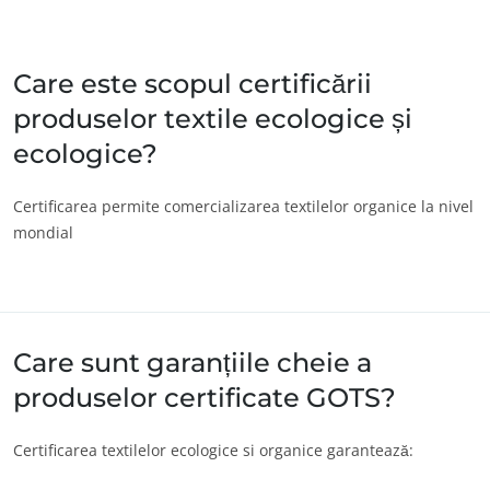
India
(engleză)
Japonia
(japoneză)
Care este scopul certificării
produselor textile ecologice și
America
ecologice?
Argentina
(spaniolă)
Brazilia
(portugheză)
Certificarea permite comercializarea textilelor organice la nivel
mondial
Canada
(engleză)
Canada
(franceză)
Chile
(spaniolă)
ECOCERT
Columbia
(spaniolă)
Care sunt garanțiile cheie a
Despre noi
Mexic
(spaniolă)
produselor certificate GOTS?
Știri/Noutăți
Peru
(spaniolă)
Cariere
Certificarea textilelor ecologice si organice garantează:
Statele Unite ale
(engleză)
Americii