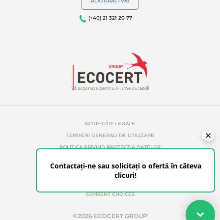
ALĂTURAȚI-VĂ!
(+40) 21 321 20 77
Să acționeze pentru o lume durabilă
NOTIFICĂRI LEGALE
TERMENI GENERALI DE UTILIZARE
POLITICA PRIVIND PROTECȚIA DATELOR
POLITICA DE GESTIONARE A COOKIE-URILOR
Contactați-ne sau solicitați o ofertă în câteva
REFERINȚE ABUZIVE
clicuri!
ETHICS & ALERTS
CONSENT CHOICES
Oferta dvs.
©2026 ECOCERT GROUP