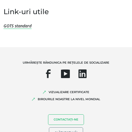
Link-uri utile
GOTS standard
EXPERTIZA NOASTRĂ
Agricultură ecologică
Comerț echitabil
Agricultură durabilă
URMĂREȘTE RÂNDUNICA PE REȚELELE DE SOCIALIZARE
Siguranța și calitatea alimentelor
Responsabilitate socială corporativă
Biodiversitatea și schimbările climatice
VIZUALIZARE CERTIFICATE
Declarații de mediu
BIROURILE NOASTRE LA NIVEL MONDIAL
CONTACTAȚI-NE