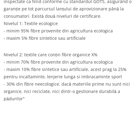
inspectate ca fiind conforme cu standardul GOTS, asigurând o
garanție pe tot parcursul lanțului de aprovizionare până la
consumatori. Există două niveluri de certificare.
Nivelul 1: Textile ecologice
- minim 95% fibre provenite din agricultura ecologica
- maxim 5% fibre sintetice sau artificiale
Nivelul 2: textile care conțin fibre organice X%
- minim 70% fibre provenite din agricultura ecologica
- maxim 10% fibre sintetice sau artificiale, acest prag la 25%
SECTOARELE NOASTRE DE ACTIVITATE
pentru incaltaminte, lenjerie lunga si imbracaminte sport
- 30% din fibre neecologice, dacă materiile prime nu sunt nici
Produse agroalimentare
organice, nici reciclate, nici dintr-o gestionare durabilă a
Cosmetice
pădurilor"
Textile
Silvicultură
Produse de îngrijire casnică
Materiale durabile