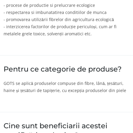
- procese de productie si prelucrare ecologice
Europa
- respectarea si imbunatatirea conditiilor de munca
Elveția
(germană)
- promovarea utilizării fibrelor din agricultura ecologică
- interzicerea factorilor de producție periculoși, cum ar fi
Franța
(franceză)
metalele grele toxice, solvenții aromatici etc.
Germania
(germană)
Italia
(italiană)
Portugalia
(portugheză)
Pentru ce categorie de produse?
România
(română)
Serbia
(sârbă)
GOTS se aplică produselor compuse din fibre, lână, țesături,
Spania
(spaniolă)
haine și țesături de tapițerie, cu excepția produselor din piele
Turcia
(turcă)
Cine sunt beneficiarii acestei