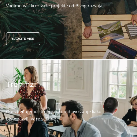
Vodimo Vas kroz vaše projekte održivog razvoja
Korporativna društvena odgovornost - CSR
Biodiverzitet i klimatske promene
Ekološke tvrdnje
NAUČITE VIŠE
Treninzi
Obezbeđujemo stručnjake i njihovo zanje kako
biste razvili vaše veštine