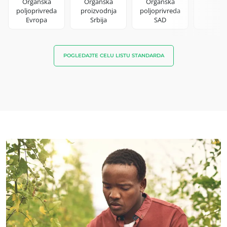
Organska
Organska
Organska
poljoprivreda
proizvodnja
poljoprivreda
Evropa
Srbija
SAD
POGLEDAJTE CELU LISTU STANDARDA
ECOCERT
O nama
Vesti
Karijere