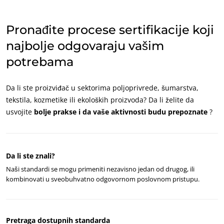
Индија
(енглески)
Pronađite procese sertifikacije koji
Кина
(кинески)
najbolje odgovaraju vašim
potrebama
Amerika
Аргентина
(шпански)
Da li ste proizviđač u sektorima poljoprivrede, šumarstva,
Бразил
(португалски)
tekstila, kozmetike ili ekoloških proizvoda? Da li želite da
Канада
(енглески)
usvojite
bolje prakse i da vaše aktivnosti budu prepoznate
?
Канада
(француски)
Колумбија
(шпански)
Da li ste znali?
Мексико
(шпански)
Naši standardi se mogu primeniti nezavisno jedan od drugog, ili
Перу
(шпански)
kombinovati u sveobuhvatno odgovornom poslovnom pristupu.
Сједињене
(енглески)
Државе
Чиле
(шпански)
Pretraga dostupnih standarda