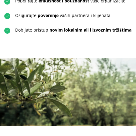
Poboljšajte
efikasnost i pouzdanost
vaše organizacije
Osigurajte
poverenje
vaših partnera i klijenata
Dobijate pristup
novim lokalnim ali i izvoznim tržištima