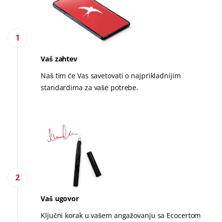
1
RS-ORG-154
Vaš zahtev
ISO kod države -BIO-154
Naš tim će Vas savetovati o najprikladnijim
NAŠI POSLOVNI SEKTORI
standardima za vaše potrebe.
Proizvodnja hrane
Kozmetika
Tekstil
Šumarstvo
Proizvodi za održavanje kuće
2
Одрживи материјали
Vaš ugovor
Inputs
Ključni korak u vašem angažovanju sa Ecocertom