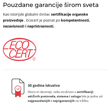
Pouzdane garancije širom sveta
Kao istorijski globalni činilac
sertifikacije organske
proizvodnje
, Ecocert je poznat po
kompetentnosti,
nezavisnosti i nepristrasnosti.
UNSERE CSR-VERPFLICHTUNGEN
Delovati Kroz Naše Usluge
Napredovati sa našim timovima
Ulaganje u nasu zivotnu sredinu
Inovirati sa nasim ekosistemom
30 godina iskustva
Skoro tri decenije, naša stručnost u
sertifikaciji
održivih proizvoda, sistema i usluga
bila je jedna od
najpouzdanijih i najrigoroznijih
na tržištu.