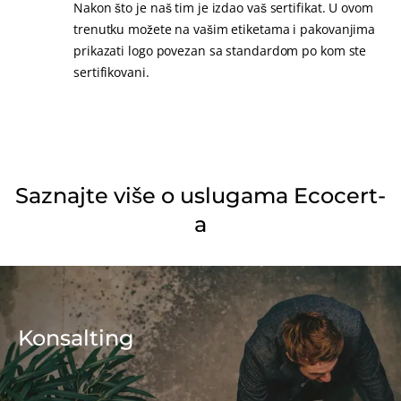
Nakon što je naš tim je izdao vaš sertifikat. U ovom
trenutku možete na vašim etiketama i pakovanjima
prikazati logo povezan sa standardom po kom ste
sertifikovani.
Saznajte više o uslugama Ecocert-
a
NAŠE EKSPERTIZE
Organska poljoprivreda
Konsalting
Fairtrade
Održiva poljoprivreda
Kvalitet i sigurnost hrane