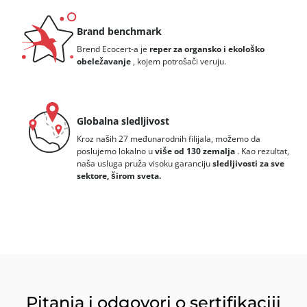
Brand benchmark
Brend Ecocert-a je
reper za organsko i ekološko
obeležavanje
, kojem potrošači veruju.
Globalna sledljivost
Kroz naših 27 međunarodnih filijala, možemo da
poslujemo lokalno u
više od 130 zemalja
. Kao rezultat,
naša usluga pruža visoku garanciju
sledljivosti za sve
sektore, širom sveta.
Pitanja i odgovori o sertifikaciji