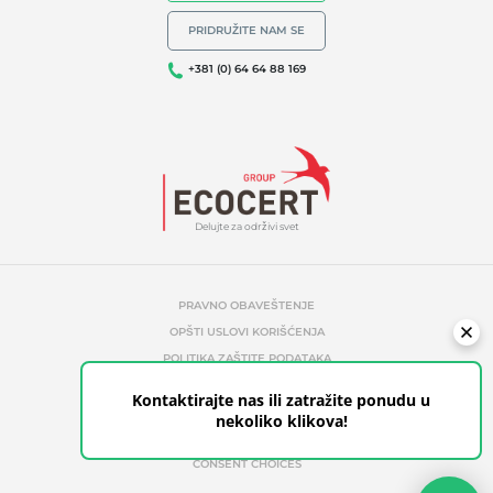
PRIDRUŽITE NAM SE
+381 (0) 64 64 88 169
Delujte za održivi svet
PRAVNO OBAVEŠTENJE
OPŠTI USLOVI KORIŠĆENJA
POLITIKA ZAŠTITE PODATAKA
POLITIKA UPRAVLJANJA KOLAČIĆIMA
Kontaktirajte nas ili zatražite ponudu u
NEOVLAŠĆENE REFERENCE
nekoliko klikova!
ETHICS & ALERTS
CONSENT CHOICES