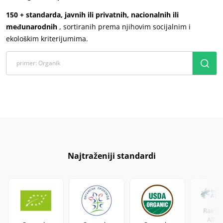
Europa
150 + standarda, javnih ili privatnih, nacionalnih ili
međunarodnih
, sortiranih prema njihovim socijalnim i
Италија
(италијански)
ekološkim kriterijumima.
Немачка
(немачки)
Португалија
(португалски)
Румунија
(румунски)
Србија
(српски)
Турска
(турски)
Француска
(француски)
Швајцарска
(немачки)
Najtraženiji standardi
Шпанија
(шпански)
Rainfo
Allia