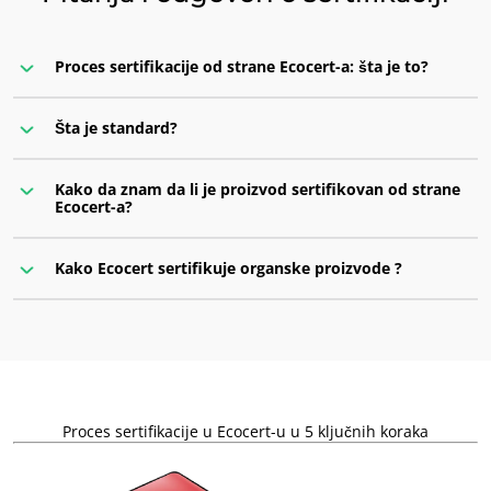
Proces sertifikacije od strane Ecocert-a: šta je to?
Šta je standard?
Kako da znam da li je proizvod sertifikovan od strane
Ecocert-a?
Kako Ecocert sertifikuje organske proizvode ?
Proces sertifikacije u Ecocert-u u 5 ključnih koraka
Natpis „Sertifikovano od strane Ecocert-a“
logo
Ecocert
sertifikacioni
logo
Ime standarda
po kojem se vrši sertifikacija