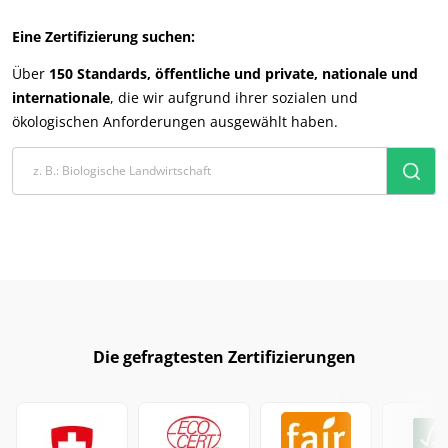
Europa
Eine Zertifizierung suchen:
Deutschland
(Deutsch)
Über
150 Standards, öffentliche und private, nationale und
Frankreich
(Französisch)
internationale
, die wir aufgrund ihrer sozialen und
ökologischen Anforderungen ausgewählt haben.
Italien
(Italienisch)
Portugal
(Portugiesisch)
Rumänien
(Rumänisch)
Schweiz
(Deutsch)
Serbien
(Serbisch)
Spanien
(Spanisch)
Türkei
(Türkisch)
ECOCERT
Die gefragtesten Zertifizierungen
Über uns
Aktuelles
Karriere