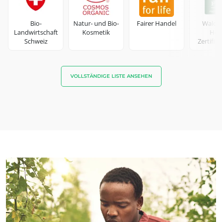
Bio-
Natur- und Bio-
Fairer Handel
Wald-
Landwirtschaft
Kosmetik
Holz
Schweiz
Zertifiz
VOLLSTÄNDIGE LISTE ANSEHEN