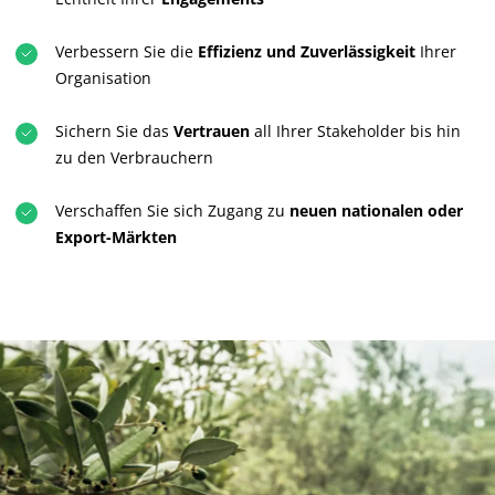
Verbessern Sie die
Effizienz und Zuverlässigkeit
Ihrer
Organisation
Sichern Sie das
Vertrauen
all Ihrer Stakeholder bis hin
zu den Verbrauchern
UNSERE CSR-VERPFLICHTUNGEN
Verschaffen Sie sich Zugang zu
neuen nationalen oder
Export-Märkten
Mit unseren Services handeln
Mit unseren Teams bewegen
Aktiv für unsere Umwelt
Innovation mit unserem Ökosystem