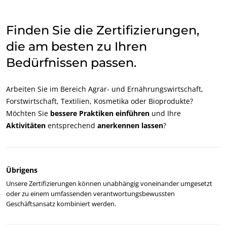
Japan
(Japanisch)
Finden Sie die Zertifizierungen,
Südkorea
(Koreanisch)
die am besten zu Ihren
Bedürfnissen passen.
Amerika
Argentinien
(Spanisch)
Arbeiten Sie im Bereich Agrar- und Ernährungswirtschaft,
Brasilien
(Portugiesisch)
Forstwirtschaft, Textilien, Kosmetika oder Bioprodukte?
Chile
(Spanisch)
Möchten Sie
bessere Praktiken einführen
und Ihre
Aktivitäten
entsprechend
anerkennen lassen
?
Kanada
(Englisch)
Kanada
(Französisch)
Kolumbien
(Spanisch)
Übrigens
Mexiko
(Spanisch)
Unsere Zertifizierungen können unabhängig voneinander umgesetzt
oder zu einem umfassenden verantwortungsbewussten
Peru
(Spanisch)
Geschäftsansatz kombiniert werden.
Vereinigte
(Englisch)
Staaten