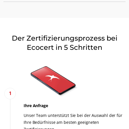
UNSERE GESCHÄFTSBEREICHE
Food - Verarbeitung & Handel
Kosmetik
Der Zertifizierungsprozess bei
Die Angabe "von Ecocert zertifiziert"
Textil
Ecocert
Logo
Ecocert in 5 Schritten
Den Namen des Standards
Wald und Holz
Haushaltsprodukte
Nachhaltige Materialien
CH-BIO-004
Inputs
1
ISO Country Code -BIO-154
Ihre Anfrage
Unser Team unterstützt Sie bei der Auswahl der für
Ihre Bedürfnisse am besten geeigneten