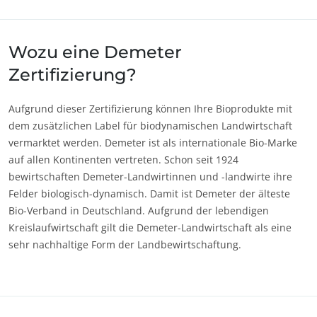
Europa
Deutschland
(Deutsch)
Wozu eine Demeter
Frankreich
(Französisch)
Zertifizierung?
Italien
(Italienisch)
Aufgrund dieser Zertifizierung können Ihre Bioprodukte mit
Portugal
(Portugiesisch)
dem zusätzlichen Label für biodynamischen Landwirtschaft
Rumänien
(Rumänisch)
vermarktet werden. Demeter ist als internationale Bio-Marke
auf allen Kontinenten vertreten. Schon seit 1924
Schweiz
(Deutsch)
bewirtschaften Demeter-Landwirtinnen und -landwirte ihre
Serbien
(Serbisch)
Felder biologisch-dynamisch. Damit ist Demeter der älteste
Spanien
(Spanisch)
Bio-Verband in Deutschland. Aufgrund der lebendigen
Kreislaufwirtschaft gilt die Demeter-Landwirtschaft als eine
Türkei
(Türkisch)
sehr nachhaltige Form der Landbewirtschaftung.