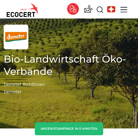
UNSERE LEISTUNGEN
Global
Zertifizierung
Global
(Englisch)
Global
(Französisch)
Bio-Landwirtschaft Öko-
Global
(Spanisch)
Verbände
Afrika
Demeter Richtlinien
Demeter
Südafrika
(Englisch)
Tunesien
(Französisch)
Asien
China
(Chinesisch)
ANGEBOTSANFRAGE IN 5 MINUTEN
Indien
(Englisch)