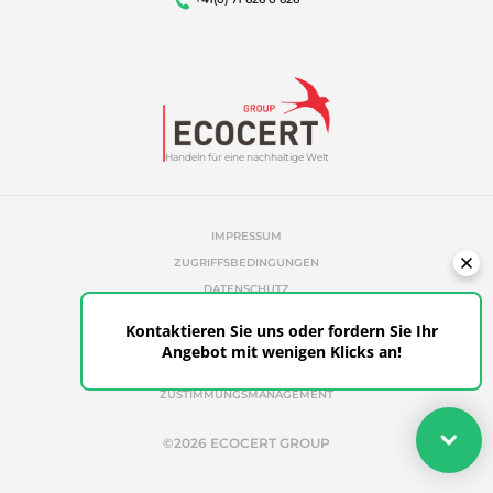
Handeln für eine nachhaltige Welt
IMPRESSUM
ZUGRIFFSBEDINGUNGEN
DATENSCHUTZ
COOKIE-RICHTLINIE
Kontaktieren Sie uns oder fordern Sie Ihr
UNAUTORISIERTE REFERENZEN
Angebot mit wenigen Klicks an!
ETHICS & ALERTS
KUNDENPORTAL
ZUSTIMMUNGSMANAGEMENT
Ihr Angebot
©2026 ECOCERT GROUP
Fordern Sie Ihr Angebot in wenigen Klicks für passende
Zertifizierungen an