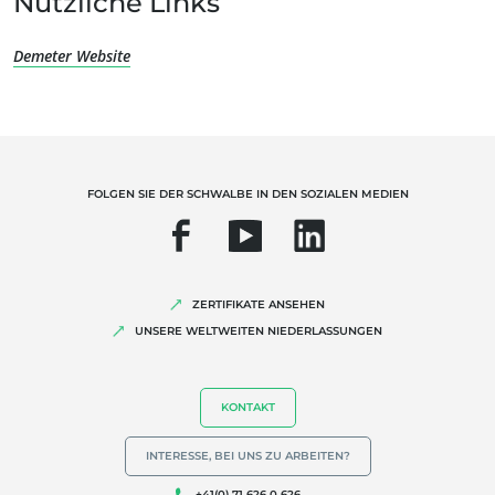
Nützliche Links
Nachhaltige Landwirtschaft
Demeter Website
Qualität und Lebensmittelsicherheit
Soziale Unternehmensverantwortung (CSR)
Biodiversität und Klimawandel
Umweltbezogene Angaben
FOLGEN SIE DER SCHWALBE IN DEN SOZIALEN MEDIEN
ZERTIFIKATE ANSEHEN
UNSERE WELTWEITEN NIEDERLASSUNGEN
KONTAKT
INTERESSE, BEI UNS ZU ARBEITEN?
+41(0) 71 626 0 626