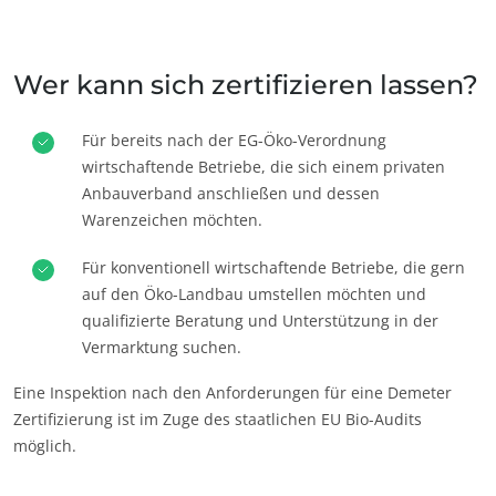
Japan
(Japanisch)
Südkorea
(Koreanisch)
Wer kann sich zertifizieren lassen?
Amerika
Für bereits nach der EG-Öko-Verordnung
wirtschaftende Betriebe, die sich einem privaten
Argentinien
(Spanisch)
Anbauverband anschließen und dessen
Brasilien
(Portugiesisch)
Warenzeichen möchten.
Chile
(Spanisch)
Für konventionell wirtschaftende Betriebe, die gern
Kanada
(Englisch)
auf den Öko-Landbau umstellen möchten und
Kanada
(Französisch)
qualifizierte Beratung und Unterstützung in der
ECOCERT
Vermarktung suchen.
Kolumbien
(Spanisch)
Über uns
Eine Inspektion nach den Anforderungen für eine Demeter
Mexiko
(Spanisch)
Zertifizierung ist im Zuge des staatlichen EU Bio-Audits
Aktuelles
Peru
(Spanisch)
möglich.
Karriere
Vereinigte
(Englisch)
Staaten