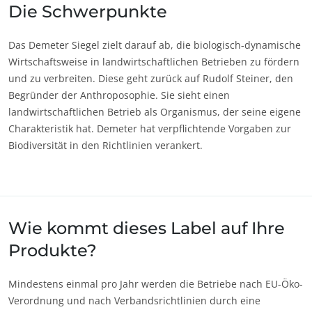
Die Schwerpunkte
Das Demeter Siegel zielt darauf ab, die biologisch-dynamische
Wirtschaftsweise in landwirtschaftlichen Betrieben zu fördern
und zu verbreiten. Diese geht zurück auf Rudolf Steiner, den
UNSERE CSR-VERPFLICHTUNGEN
Begründer der Anthroposophie. Sie sieht einen
landwirtschaftlichen Betrieb als Organismus, der seine eigene
Mit unseren Services handeln
Charakteristik hat. Demeter hat verpflichtende Vorgaben zur
Mit unseren Teams bewegen
Biodiversität in den Richtlinien verankert.
Aktiv für unsere Umwelt
Innovation mit unserem Ökosystem
Wie kommt dieses Label auf Ihre
Produkte?
Mindestens einmal pro Jahr werden die Betriebe nach EU-Öko-
Verordnung und nach Verbandsrichtlinien durch eine