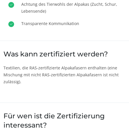
Achtung des Tierwohls der Alpakas (Zucht, Schur,
Europa
Lebensende)
Deutschland
(Deutsch)
Transparente Kommunikation
Frankreich
(Französisch)
Italien
(Italienisch)
Portugal
(Portugiesisch)
Was kann zertifiziert werden?
Rumänien
(Rumänisch)
Schweiz
(Deutsch)
Textilien, die RAS-zertifizierte Alpakafasern enthalten (eine
Mischung mit nicht RAS-zertifizierten Alpakafasern ist nicht
Serbien
(Serbisch)
UNSERE CSR-VERPFLICHTUNGEN
zulässig).
Spanien
(Spanisch)
Mit unseren Services handeln
Türkei
(Türkisch)
Mit unseren Teams bewegen
Aktiv für unsere Umwelt
Für wen ist die Zertifizierung
Innovation mit unserem Ökosystem
interessant?