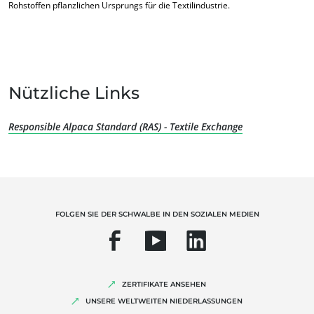
Rohstoffen pflanzlichen Ursprungs für die Textilindustrie.
Nützliche Links
Responsible Alpaca Standard (RAS) - Textile Exchange
UNSERE KOMPETENZEN
Bio-Landwirtschaft
Fairer Handel
FOLGEN SIE DER SCHWALBE IN DEN SOZIALEN MEDIEN
Nachhaltige Landwirtschaft
Qualität und Lebensmittelsicherheit
Soziale Unternehmensverantwortung (CSR)
Biodiversität und Klimawandel
ZERTIFIKATE ANSEHEN
UNSERE WELTWEITEN NIEDERLASSUNGEN
Umweltbezogene Angaben