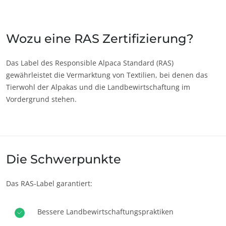
Japan
(Japanisch)
Südkorea
(Koreanisch)
Wozu eine RAS Zertifizierung?
Amerika
Das Label des Responsible Alpaca Standard (RAS)
gewährleistet die Vermarktung von Textilien, bei denen das
Argentinien
(Spanisch)
ECOCERT
Tierwohl der Alpakas und die Landbewirtschaftung im
Brasilien
(Portugiesisch)
Über uns
Vordergrund stehen.
Chile
(Spanisch)
Aktuelles
Kanada
(Englisch)
Karriere
Kanada
(Französisch)
Die Schwerpunkte
Kolumbien
(Spanisch)
Mexiko
(Spanisch)
Das RAS-Label garantiert:
Peru
(Spanisch)
Vereinigte
Bessere Landbewirtschaftungspraktiken
(Englisch)
Staaten