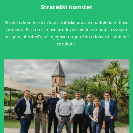
Strateški komitet
Strateški komitet utvrđuje strateške pravce i nadgleda njihovu
primenu. Pazi da se naše preduzeće vodi u skladu sa svojom
misijom, obezbeđujući njegovu dugoročnu održivost i stabilne
rezultate.
NAŠI POSLOVNI SEKTORI
Proizvodnja hrane
Kozmetika