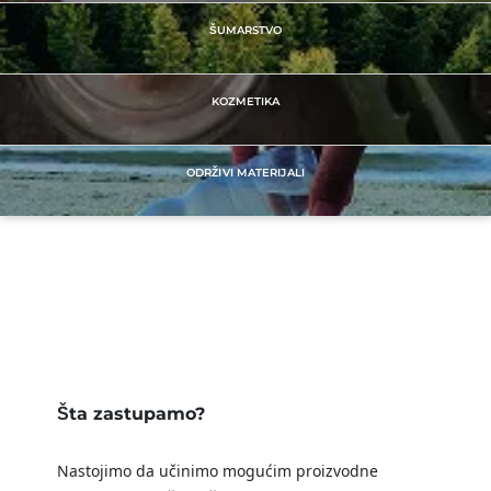
ŠUMARSTVO
Europa
Италија
(италијански)
KOZMETIKA
Немачка
(немачки)
Португалија
(португалски)
ODRŽIVI MATERIJALI
Румунија
(румунски)
Србија
(српски)
Турска
(турски)
Француска
(француски)
Швајцарска
(немачки)
Шпанија
(шпански)
Šta zastupamo?
Nastojimo da učinimo mogućim proizvodne