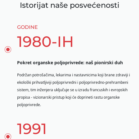
Istorijat naše posvećenosti
GODINE
1980-IH
Pokret organske poljoprivrede: naš pionirski duh
Podržan potrošačima, lekarima i nastavnicima koji brane zdraviji i
ekološki prihvatljiviji poljoprivredni i poljoprivredno-prehrambeni
sistem, tim inženjera uključuje se u izradu francuskih i evropskih
propisa - vizionarski pristup koji će doprineti rastu organske
poljoprivrede.
1991
NAŠE EKSPERTIZE
Organska poljoprivreda