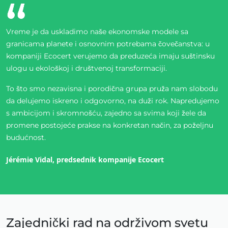
ECOCERT
Vreme je da uskladimo naše ekonomske modele sa
O nama
granicama planete i osnovnim potrebama čovečanstva: u
Vesti
kompaniji Ecocert verujemo da preduzeća imaju suštinsku
Karijere
ulogu u ekološkoj i društvenoj transformaciji.
To što smo nezavisna i porodična grupa pruža nam slobodu
da delujemo iskreno i odgovorno, na duži rok. Napredujemo
s ambicijom i skromnošću, zajedno sa svima koji žele da
promene postojeće prakse na konkretan način, za poželjnu
budućnost.
Jérémie Vidal, predsednik kompanije Ecocert
Zajednički rad na održivom svetu