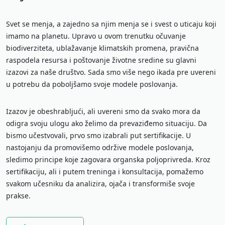
Svet se menja, a zajedno sa njim menja se i svest o uticaju koji
imamo na planetu. Upravo u ovom trenutku očuvanje
biodiverziteta, ublažavanje klimatskih promena, pravična
raspodela resursa i poštovanje životne sredine su glavni
izazovi za naše društvo. Sada smo više nego ikada pre uvereni
u potrebu da poboljšamo svoje modele poslovanja.
Izazov je obeshrabljući, ali uvereni smo da svako mora da
odigra svoju ulogu ako želimo da prevaziđemo situaciju. Da
bismo učestvovali, prvo smo izabrali put sertifikacije. U
nastojanju da promovišemo održive modele poslovanja,
sledimo principe koje zagovara organska poljoprivreda. Kroz
sertifikaciju, ali i putem treninga i konsultacija, pomažemo
svakom učesniku da analizira, ojača i transformiše svoje
prakse.