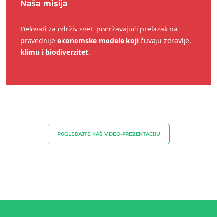
Naša misija
Delovati za održiv svet, podržavajući prelazak na
pravednije
ekonomske modele koji
čuvaju zdravlje,
klimu i biodiverzitet
.
POGLEDAJTE NAŠ VIDEO-PREZENTACIJU