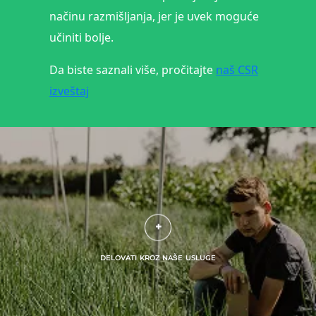
načinu razmišljanja, jer je uvek moguće
učiniti bolje.
Da biste saznali više, pročitajte
naš CSR
izveštaj
DELOVATI KROZ NAŠE USLUGE