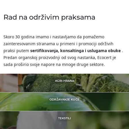
Јужна Кореја
(корејски)
Индија
(енглески)
Rad na održivim praksama
Кина
(кинески)
Skoro 30 godina imamo i nastavljamo da pomažemo
Amerika
zainteresovanim stranama u primeni i promociji održivih
Аргентина
(шпански)
praksi putem
sertifikovanja, konsaltinga i uslugama obuke
.
Predan organskoj proizvodnji od svog nastanka, Ecocert je
Бразил
(португалски)
sada proširio svoje napore na mnoge druge sektore.
Канада
(енглески)
Канада
(француски)
AGRI-HRANA
Колумбија
(шпански)
Мексико
(шпански)
ODRŽAVANJE KUĆE
Перу
(шпански)
Сједињене
(енглески)
TEKSTILI
Државе
Чиле
(шпански)