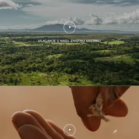
Napredovati sa našim timovima
Ulaganje u nasu zivotnu sredinu
Inovirati sa nasim ekosistemom
ULAGANJE U NASU ZIVOTNU SREDINU