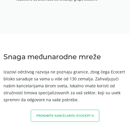
Snaga međunarodne mreže
Izazovi održivog razvoja ne poznaju granice, zbog čega Ecocert
blisko sarađuje sa vama u više od 130 zemalja. Zahvaljujući
našim kancelarijama širom sveta, lokalno imate koristi od
stručnosti timova specijalizovanih za vaš sektor, koji su uvek
spremni da odgovore na vaše potrebe.
PRONAĐITE KANCELARIJU ECOCERT-A