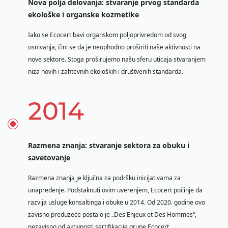
Nova polja delovanja: stvaranje prvog standarda
ekološke i organske kozmetike
Iako se Ecocert bavi organskom poljoprivredom od svog
osnivanja, čini se da je neophodno proširiti naše aktivnosti na
nove sektore. Stoga proširujemo našu sferu uticaja stvaranjem
niza novih i zahtevnih ekoloških i društvenih standarda.
2014
Razmena znanja: stvaranje sektora za obuku i
savetovanje
Razmena znanja je ključna za podršku inicijativama za
unapređenje. Podstaknuti ovim uverenjem, Ecocert počinje da
razvija usluge konsaltinga i obuke u 2014. Od 2020. godine ovo
zavisno preduzeće postalo je „Des Enjeux et Des Hommes“,
nezavisno od aktivnosti sertifikacije grupe Ecocert.