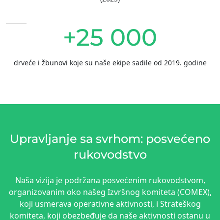
+25 000
drveće i žbunovi koje su naše ekipe sadile od 2019. godine
Upravljanje sa svrhom: posvećeno
rukovodstvo
Naša vizija je podržana posvećenim rukovodstvom,
organizovanim oko našeg Izvršnog komiteta (COMEX),
koji usmerava operativne aktivnosti, i Strateškog
komiteta, koji obezbeđuje da naše aktivnosti ostanu u