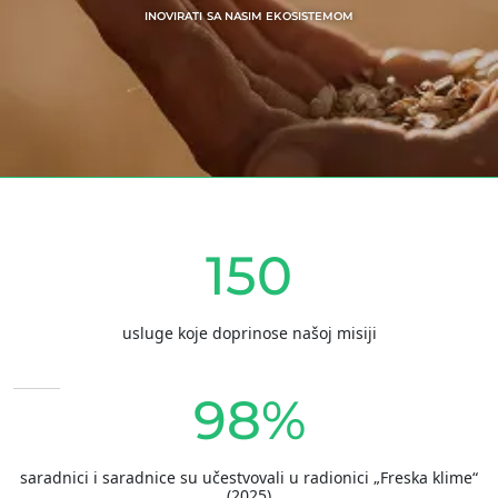
INOVIRATI SA NASIM EKOSISTEMOM
150
usluge koje doprinose našoj misiji
98%
saradnici i saradnice su učestvovali u radionici „Freska klime“
(2025)