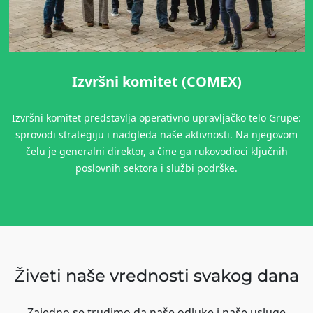
Tekstil
Šumarstvo
Proizvodi za održavanje kuće
Одрживи материјали
Izvršni komitet (COMEX)
Inputs
Izvršni komitet predstavlja operativno upravljačko telo Grupe:
sprovodi strategiju i nadgleda naše aktivnosti. Na njegovom
čelu je generalni direktor, a čine ga rukovodioci ključnih
poslovnih sektora i službi podrške.
Živeti naše vrednosti svakog dana
Zajedno se trudimo da naše odluke i naše usluge