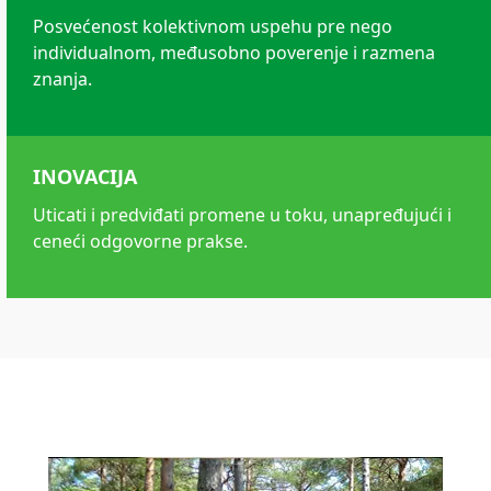
Posvećenost kolektivnom uspehu pre nego
individualnom, međusobno poverenje i razmena
znanja.
INOVACIJA
Uticati i predviđati promene u toku, unapređujući i
ceneći odgovorne prakse.