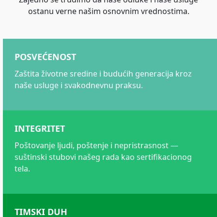
ostanu verne našim osnovnim vrednostima.
POSVEĆENOST
Zaštita životne sredine i budućih generacija kroz
naše usluge i svakodnevnu praksu.
INTEGRITET
Poštovanje ljudi, poštenje i nepristrasnost —
suštinski stubovi našeg rada kao sertifikacionog
tela.
TIMSKI DUH