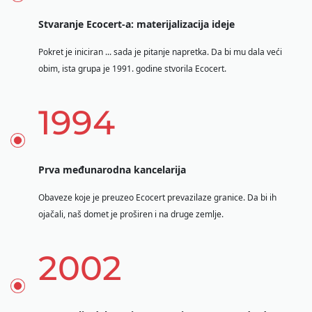
Fairtrade
Stvaranje Ecocert-a: materijalizacija ideje
Održiva poljoprivreda
Pokret je iniciran ... sada je pitanje napretka. Da bi mu dala veći
Kvalitet i sigurnost hrane
obim, ista grupa je 1991. godine stvorila Ecocert.
Korporativna društvena odgovornost - CSR
Biodiverzitet i klimatske promene
1994
Ekološke tvrdnje
Prva međunarodna kancelarija
Obaveze koje je preuzeo Ecocert prevazilaze granice. Da bi ih
ojačali, naš domet je proširen i na druge zemlje.
2002