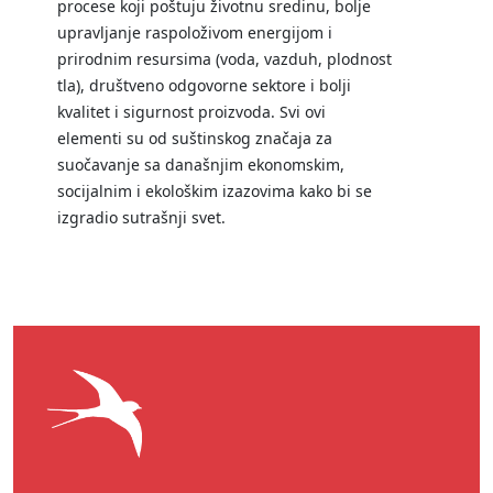
procese koji poštuju životnu sredinu, bolje
upravljanje raspoloživom energijom i
prirodnim resursima (voda, vazduh, plodnost
tla), društveno odgovorne sektore i bolji
kvalitet i sigurnost proizvoda. Svi ovi
elementi su od suštinskog značaja za
suočavanje sa današnjim ekonomskim,
socijalnim i ekološkim izazovima kako bi se
izgradio sutrašnji svet.