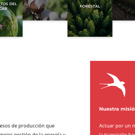
TOS DEL
FORESTAL
GAR
Nuestra misió
esos de producción que
Actuar por un
mejor gestión de la energía y
la transición 