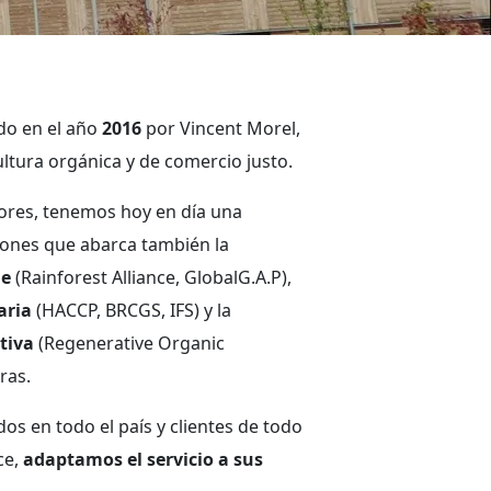
do en el año
2016
por Vincent Morel,
ltura orgánica y de comercio justo.
ores, tenemos hoy en día una
ciones que abarca también la
le
(Rainforest Alliance, GlobalG.A.P),
aria
(HACCP, BRCGS, IFS) y la
tiva
(Regenerative Organic
tras.
os en todo el país y clientes de todo
ce,
adaptamos el servicio a sus