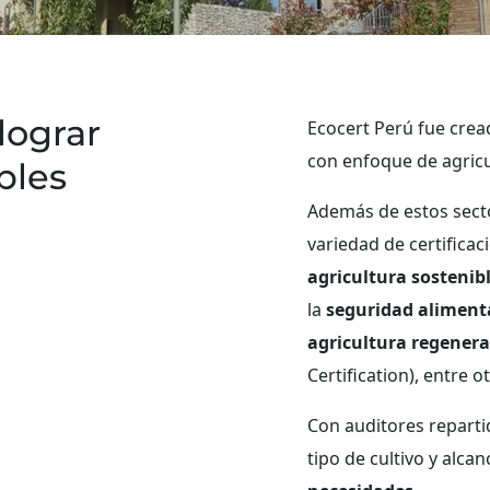
China
(chino)
Corea del Sur
(coreano)
India
(inglés)
Japón
(japonés)
lograr
Ecocert Perú fue crea
con enfoque de agricu
bles
Además de estos sect
variedad de certifica
agricultura sostenib
la
seguridad aliment
agricultura regenera
Certification), entre o
Con auditores repartid
tipo de cultivo y alcan