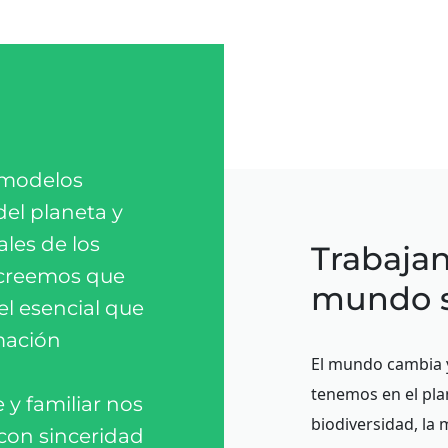
 modelos
del planeta y
les de los
Trabajan
 creemos que
mundo s
l esencial que
mación
El mundo cambia y,
tenemos en el plan
y familiar nos
biodiversidad, la 
 con sinceridad