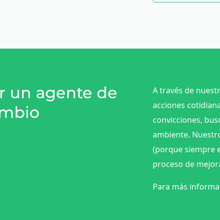
r un agente de
A través de nuest
acciones cotidian
mbio
convicciones, bus
ambiente. Nuestro
(porque siempre e
proceso de mejor
Para más informac
INFORME DE RSC