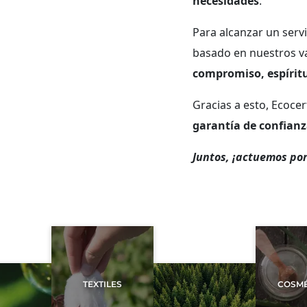
necesidades
.
Para alcanzar un servi
basado en nuestros va
compromiso, espírit
Gracias a esto, Ecoce
garantía de confian
Juntos,
¡actuemos por
TEXTILES
COSMÉ