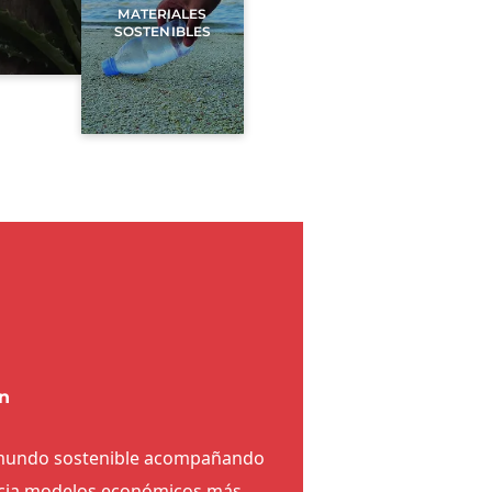
MATERIALES
SOSTENIBLES
n
 mundo sostenible acompañando
hacia modelos económicos más