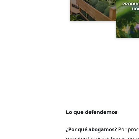
PRODUC
HO
Lo que defendemos
¿Por qué abogamos?
Por proc
respeten los ecosistemas, una 