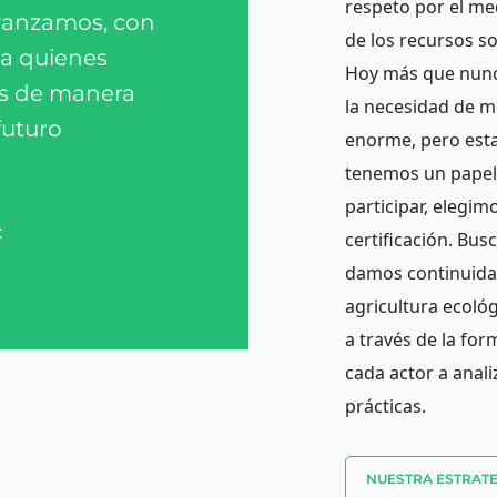
respeto por el med
Avanzamos, con
de los recursos s
 a quienes
Hoy más que nunc
as de manera
la necesidad de m
futuro
enorme, pero est
tenemos un papel
participar, elegim
t
certificación. Bu
damos continuidad
agricultura ecológ
a través de la for
cada actor a anali
prácticas.
NUESTRA ESTRATE