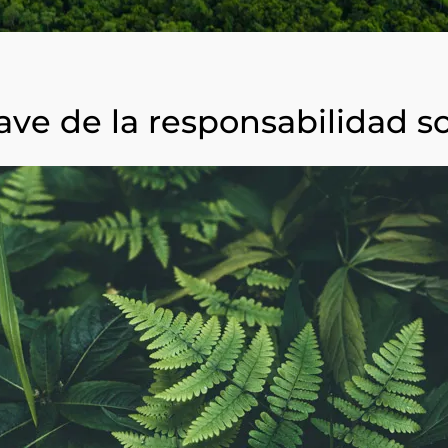
Corea del Sur
(coreano)
India
(inglés)
Japón
(japonés)
lave de la responsabilidad so