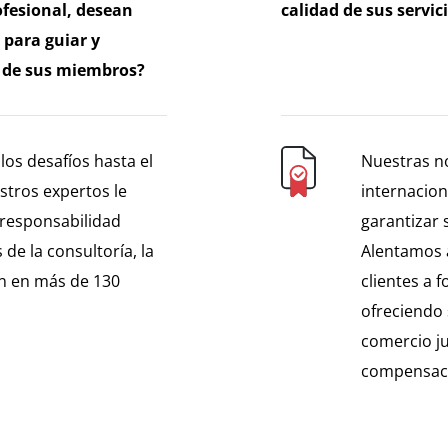
fesional, desean
calidad de sus servic
para guiar y
 de sus miembros?
os desafíos hasta el
Nuestras n
stros expertos le
internacio
responsabilidad
garantizar
 de la consultoría, la
Alentamos a
ón en más de 130
clientes a 
ofreciendo
comercio ju
compensaci