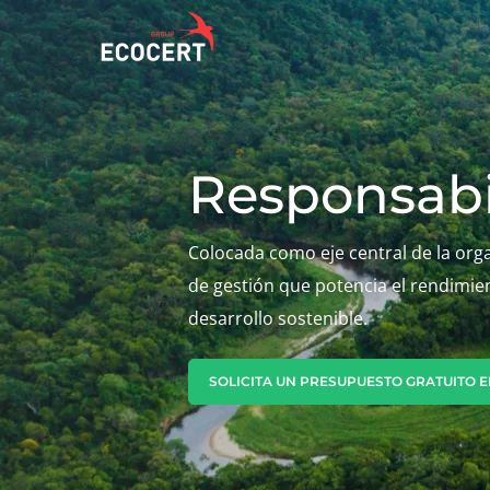
NUESTROS
ECOCERT
NUES
Responsabil
SERVICIOS
¿Quiénes
Actu
Certificación
somos?
Avan
Colocada como eje central de la orga
Formación
Com
Noticias
de gestión que potencia el rendimien
Consultoría
amb
Carreras
desarrollo sostenible.
Inno
SOLICITA UN PRESUPUESTO GRATUITO E