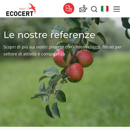
Le nostre referenze
I NOSTRI SERVIZI
Globale
Certificazione
Global
(francese)
Scopri di più sui nostri progetti con i nostri clienti, filtrati per
Formazione
Global
(inglese)
settore di attività e competenza
Consulenza
Global
(spagnolo)
Africa
Sudafrica
(inglese)
Tunisia
(francese)
Asia
Cina
(cinese)
Corea del Sud
(coreano)