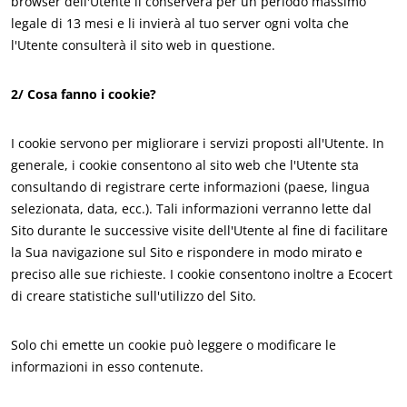
browser dell'Utente li conserverà per un periodo massimo
legale di 13 mesi e li invierà al tuo server ogni volta che
Giappone
(giapponese)
l'Utente consulterà il sito web in questione.
India
(inglese)
2/ Cosa fanno i cookie?
America
Argentina
(spagnolo)
I cookie servono per migliorare i servizi proposti all'Utente. In
generale, i cookie consentono al sito web che l'Utente sta
Brasile
(portoghese)
consultando di registrare certe informazioni (paese, lingua
Canada
(francese)
selezionata, data, ecc.). Tali informazioni verranno lette dal
ECOCERT
Sito durante le successive visite dell'Utente al fine di facilitare
Canada
(inglese)
la Sua navigazione sul Sito e rispondere in modo mirato e
Chi siamo
Cile
(spagnolo)
preciso alle sue richieste. I cookie consentono inoltre a Ecocert
News
Colombia
(spagnolo)
di creare statistiche sull'utilizzo del Sito.
Lavora con noi
Messico
(spagnolo)
Solo chi emette un cookie può leggere o modificare le
Perù
(spagnolo)
informazioni in esso contenute.
Stati Uniti
(inglese)