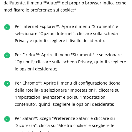
dall'utente. Il menu ""Aiuto"" del proprio browser indica come
modificare le preferenze sui cookie:*
Per Internet Explorer™: Aprire il menu "Strumenti" e
I NOSTRI SETTORI DI ATTIVITÀ
selezionare "Opzioni Internet"; cliccare sulla scheda
Privacy e quindi scegliere il livello desiderato;
Agroalimentare
Cosmetici
Per Firefox™: Aprire il menu "Strumenti" e selezionare
Tessile
"Opzioni"; cliccare sulla scheda Privacy, quindi scegliere
le opzioni desiderate;
Silvicoltura
Prodotti per la cura della casa
Per Chrome™: Aprire il menu di configurazione (icona
Materiali durevoli
della rotella) e selezionare “Impostazioni”; cliccare su
“Impostazioni avanzate” e poi su “Impostazioni
Inputs
contenuto”, quindi scegliere le opzioni desiderate;
Per Safari™: Scegli “Preferenze Safari” e cliccare su
“Sicurezza”; clicca su “Mostra cookie” e scegliere le