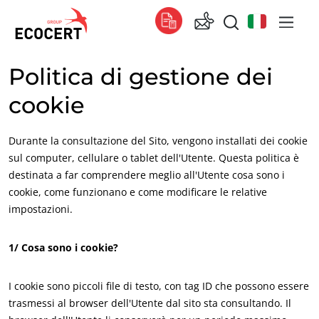
Politica di gestione dei
I NOSTRI SERVIZI
Globale
cookie
Certificazione
Global
(francese)
Formazione
Global
(inglese)
Durante la consultazione del Sito, vengono installati dei cookie
Consulenza
Global
(spagnolo)
sul computer, cellulare o tablet dell'Utente. Questa politica è
destinata a far comprendere meglio all'Utente cosa sono i
Africa
cookie, come funzionano e come modificare le relative
impostazioni.
Sudafrica
(inglese)
Tunisia
(francese)
1/ Cosa sono i cookie?
Asia
I cookie sono piccoli file di testo, con tag ID che possono essere
Cina
(cinese)
trasmessi al browser dell'Utente dal sito sta consultando. Il
Corea del Sud
(coreano)