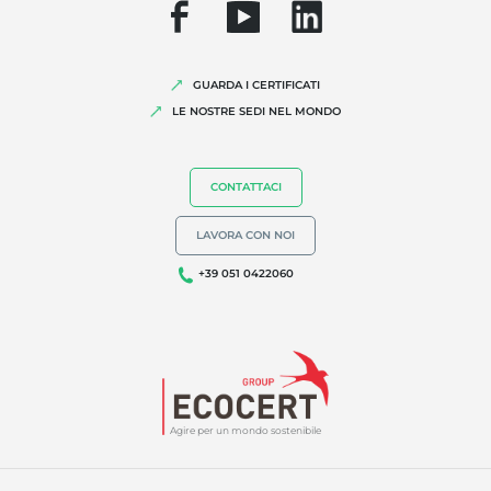
Agricoltura sostenibile
Qualità e sicurezza alimentare
GUARDA I CERTIFICATI
Responsabilità Sociale d'Impresa
LE NOSTRE SEDI NEL MONDO
Biodiversità e cambiamento climatico
Dichiarazioni ambientali
CONTATTACI
LAVORA CON NOI
+39 051 0422060
Agire per un mondo sostenibile