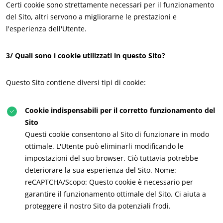
Certi cookie sono strettamente necessari per il funzionamento
Europa
del Sito, altri servono a migliorarne le prestazioni e
l'esperienza dell'Utente.
Francia
(francese)
Germania
(tedesco)
3/ Quali sono i cookie utilizzati in questo Sito?
Italia
(italiano)
Portogallo
(portoghese)
Questo Sito contiene diversi tipi di cookie:
Romania
(rumeno)
Cookie indispensabili per il corretto funzionamento del
Serbia
(serbo)
Sito
Spagna
(spagnolo)
Questi cookie consentono al Sito di funzionare in modo
ottimale. L'Utente può eliminarli modificando le
Svizzera
(tedesco)
impostazioni del suo browser. Ciò tuttavia potrebbe
Turchia
(turco)
deteriorare la sua esperienza del Sito. Nome:
reCAPTCHA/Scopo: Questo cookie è necessario per
IL NOSTRO IMPEGNO CSR
garantire il funzionamento ottimale del Sito. Ci aiuta a
proteggere il nostro Sito da potenziali frodi.
Agire attraverso i nostri servizi