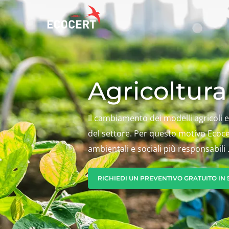
I NOSTRI SERVIZI
ECOCERT
IL N
Agricoltura
Certificazione
Chi siamo
Agir
Formazione
News
Prog
Il cambiamento dei modelli agricoli e
Imp
Consulenza
Lavora con noi
del settore. Per questo motivo Ecocert
Inno
ambientali e sociali più responsabili 
RICHIEDI UN PREVENTIVO GRATUITO IN 