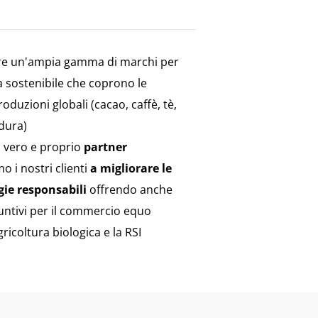
fre un'ampia gamma di marchi per
ra sostenibile che coprono le
roduzioni globali (cacao, caffè, tè,
rdura)
di vero e proprio
partner
o i nostri clienti
a migliorare le
gie responsabili
offrendo anche
iuntivi per il commercio equo
agricoltura biologica e la RSI