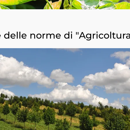
Corea del Sud
(coreano)
Giappone
(giapponese)
India
(inglese)
 delle norme di "Agricoltura