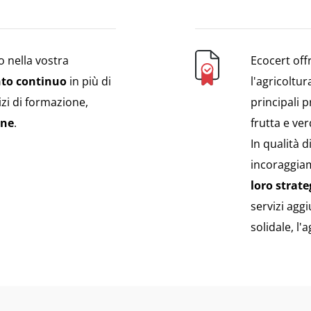
no nella vostra
Ecocert of
nto continuo
in più di
l'agricoltu
izi di formazione,
principali p
one
.
frutta e ve
In qualità 
incoraggiam
loro strate
servizi agg
solidale, l'