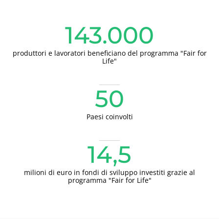
Giappone
(giapponese)
143.000
India
(inglese)
produttori e lavoratori beneficiano del programma "Fair for
America
Life"
Argentina
(spagnolo)
50
Brasile
(portoghese)
Canada
(francese)
Paesi coinvolti
Canada
(inglese)
Cile
(spagnolo)
14,5
Colombia
(spagnolo)
milioni di euro in fondi di sviluppo investiti grazie al
Messico
(spagnolo)
programma "Fair for Life"
Perù
(spagnolo)
Stati Uniti
(inglese)