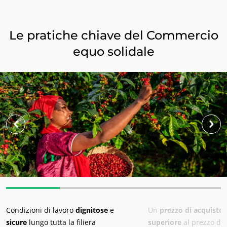
Europa
Francia
(francese)
Le pratiche chiave del Commercio
Germania
(tedesco)
equo solidale
Italia
(italiano)
Portogallo
(portoghese)
Romania
(rumeno)
Serbia
(serbo)
Spagna
(spagnolo)
Svizzera
(tedesco)
Turchia
(turco)
Condizioni di lavoro
dignitose
e
Un
prezzo di acquisto
sicure
lungo tutta la filiera
superiore
al prezzo di