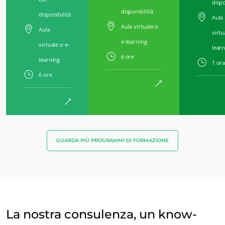
dispo
disponibilità
disponibilità
Aula
Aula virtuale o
Aula
virtu
e-learning
virtuale o e-
lear
6 ore
learning
1 ora
6 ore
GUARDA PIÙ PROGRAMMI DI FORMAZIONE
I NOSTRI SETTORI DI ATTIVITÀ
Agroalimentare
Cosmetici
Tessile
La nostra consulenza, un know-
Silvicoltura