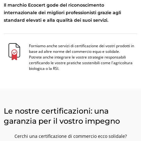
Il marchio Ecocert gode del riconoscimento
internazionale dei migliori professionisti grazie agli
standard elevati e alla qualità dei suoi servizi.
Forniamo anche servizi di certificazione dei vostri prodotti in
base ad altre norme del commercio equo e solidale.
Potrete anche integrare le vostre strategie responsabili
certificando le vostre pratiche sostenibili come l'agricoltura
biologica o la RSI.
IL NOSTRO IMPEGNO CSR
Agire attraverso i nostri servizi
Progressi con i nostri team
Impegno per l'ambiente
Le nostre certificazioni: una
Innovare con il nostro ecosistema
garanzia per il vostro impegno
Cerchi una certificazione di commercio ecco solidale?