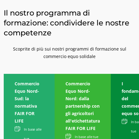
Il nostro programma di
formazione: condividere le nostre
competenze
Scoprite di più sui nostri programmi di formazione sul
commercio equo solidale
Commercio
Commercio
I
Equo Nord-
Equo Nord-
fondame
Sud: la
Nord: dalla
del
normativa
partnership con
commer
FAIR FOR
gli agricoltori
equo so
LIFE
all'etichettatura
In ba
FAIR FOR LIFE
In base alle
tue
In base alle tue
tue