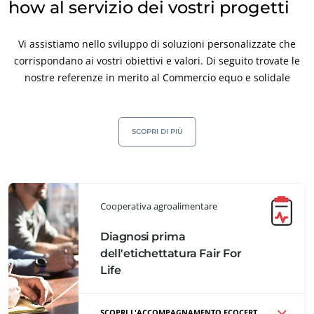
how al servizio dei vostri progetti
Prodotti per la cura della casa
Materiali durevoli
Vi assistiamo nello sviluppo di soluzioni personalizzate che
Inputs
corrispondano ai vostri obiettivi e valori. Di seguito trovate le
nostre referenze in merito al Commercio equo e solidale
SCOPRI DI PIÙ
Cooperativa agroalimentare
Diagnosi prima
dell'etichettatura Fair For
Life
SCOPRI L'ACCOMPAGNAMENTO ECOCERT