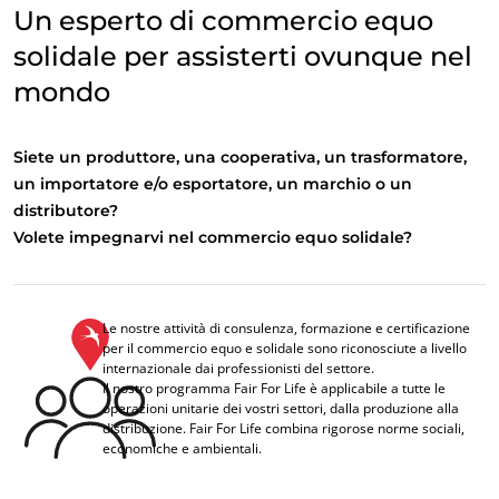
Un esperto di commercio equo
solidale per assisterti ovunque nel
mondo
Siete un produttore, una cooperativa, un trasformatore,
un importatore e/o esportatore, un marchio o un
distributore?
Volete impegnarvi nel commercio equo solidale?
Le nostre attività di consulenza, formazione e certificazione
per il commercio equo e solidale sono riconosciute a livello
internazionale dai professionisti del settore.
Il nostro programma Fair For Life è applicabile a tutte le
operazioni unitarie dei vostri settori, dalla produzione alla
distribuzione. Fair For Life combina rigorose norme sociali,
economiche e ambientali.