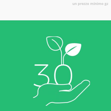
un prezzo minimo gar
ECOCERT
Chi siamo
News
Lavora con noi