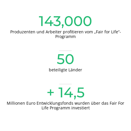
Japan
(Japanisch)
143,000
Südkorea
(Koreanisch)
Produzenten und Arbeiter profitieren vom „Fair for Life“-
Amerika
Programm
Argentinien
(Spanisch)
50
Brasilien
(Portugiesisch)
Chile
(Spanisch)
beteiligte Länder
Kanada
(Englisch)
Kanada
(Französisch)
+ 14,5
Kolumbien
(Spanisch)
Millionen Euro Entwicklungsfonds wurden über das Fair For
Mexiko
(Spanisch)
Life Programm investiert
Peru
(Spanisch)
Vereinigte
(Englisch)
Staaten