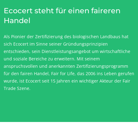
Ecocert steht für einen faireren
Handel
Als Pionier der Zertifizierung des biologischen Landbaus hat
sich Ecocert im Sinne seiner Gründungsprinzipien
UNSERE CSR-VERPFLICHTUNGEN
entschieden, sein Dienstleistungsangebot um wirtschaftliche
und soziale Bereiche zu erweitern. Mit seinem
Mit unseren Services handeln
anspruchsvollen und anerkannten Zertifizierungsprogramm
Mit unseren Teams bewegen
für den fairen Handel, Fair for Life, das 2006 ins Leben gerufen
Aktiv für unsere Umwelt
wurde, ist Ecocert seit 15 Jahren ein wichtiger Akteur der Fair
Trade Szene.
Innovation mit unserem Ökosystem