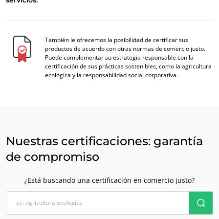
También le ofrecemos la posibilidad de certificar sus
productos de acuerdo con otras normas de comercio justo.
Puede complementar su estrategia responsable con la
certificación de sus prácticas sostenibles, como la agricultura
ecológica y la responsabilidad social corporativa.
NUESTROS COMPROMISOS RSE
Actuar a través de nuestros servicios
Avanzar con nuestros equipos
Nuestras certificaciones: garantía
Comprometerse con nuestro medio ambiente
de compromiso
Innovar con nuestro ecosistema
¿Está buscando una certificación en comercio justo?