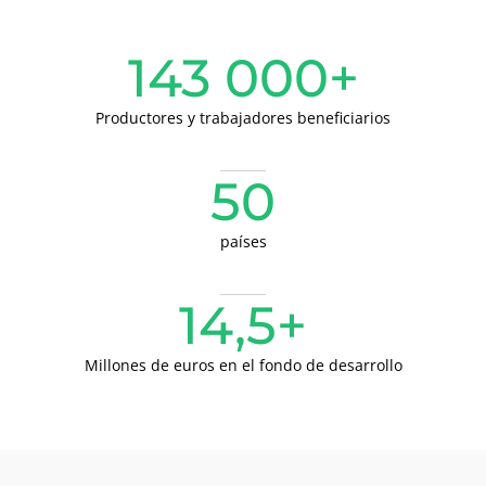
India
(inglés)
143 000+
Japón
(japonés)
Productores y trabajadores beneficiarios
America
Argentina
(español)
50
Brasil
(portugués)
Canadá
(francés)
países
Canadá
(inglés)
14,5+
Chile
(español)
Colombia
(español)
Millones de euros en el fondo de desarrollo
Estados Unidos
(inglés)
México
(español)
Perú
(español)