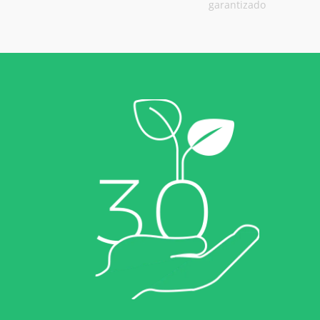
garantizado
ECOCERT
¿Quiénes somos?
Noticias
Carreras