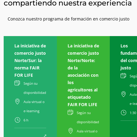
compartiendo nuestra experiencia
Conozca nuestro programa de formación en comercio justo
La iniciativa de
La iniciativa de
Los
comercio justo
comercio justo
fundam
Norte/Sur: la
Norte/Norte:
del com
norma FAIR
de la
justo
FOR LIFE
asociación con
Segú
los
Según su
disp
agricultores al
disponibilidad
Aula
etiquetado
Aula virtual o
e-le
FAIR FOR LIFE
e-learning
Según su
1:30
6 h
disponibilidad
Aula virtual o