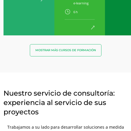
e-learning
6 h
MOSTRAR MÁS CURSOS DE FORMACIÓN
NUESTROS SECTORES COMERCIALES
Nuestro servicio de consultoría:
Agroalimentario
experiencia al servicio de sus
Cosméticos
proyectos
Textiles
Forestal
Trabajamos a su lado para desarrollar soluciones a medida