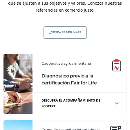
Productos del hogar
que se ajusten a sus objetivos y valores. Conozca nuestras
referencias en comercio justo:
Materiales sostenibles
Insumos
¿DESEA SABER MÁS?
Cooperativa agroalimentaria
Diagnóstico previo a la
certificación Fair for Life
DESCUBRA EL ACOMPAÑAMIENTO DE
ECOCERT
Realización de un diagnóstico técnico en
el seno de una cooperativa con una gran
Grupo de cosmética internacional