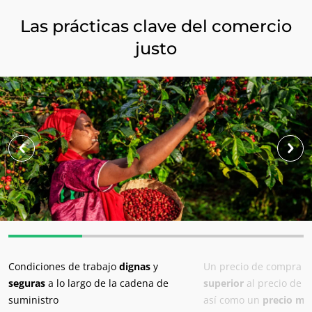
Europa
Las prácticas clave del comercio
Alemania
(alemán)
justo
España
(español)
Francia
(francés)
Italia
(italiano)
Portugal
(portugués)
Rumanía
(rumano)
Serbia
(serbio)
Suiza
(alemán)
Turquía
(turco)
Condiciones de trabajo
dignas
y
Un precio de compra
j
seguras
a lo largo de la cadena de
superior
al precio de 
suministro
así como un
precio mí