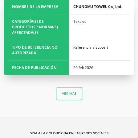
NOMBRE DE LA EMPRESA
CHUNGMU TOWEL Co., Ltd.
NUESTRA EXPERIENCIA
CATEGORÍA(S) DE
Textiles
PRODUCTOS / NORMA(S)
Agricultura ecológica
AFFECTADA(S)
Comercio justo
TIPO DE REFERENCIA NO
Referencia a Ecocert
Agricultura sostenible
AUTORIZADA
Calidad y seguridad alimentaria
FECHA DE PUBLICACIÓN
20 feb 2026
Responsabilidad social corporativa
Biodiversidad y cambio climático
Alegaciones medioambientales
VER MÁS
SIGA A LA GOLONDRINA EN LAS REDES SOCIALES