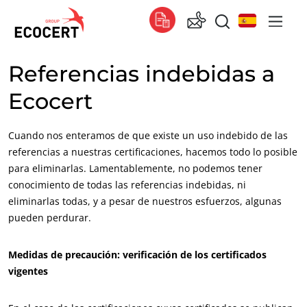
Referencias indebidas a
NUESTROS SERVICIOS
Global
Ecocert
Certificación
Global
(español)
Formación
Global
(francés)
Cuando nos enteramos de que existe un uso indebido de las
Consultoría
Global
(inglés)
referencias a nuestras certificaciones, hacemos todo lo posible
para eliminarlas. Lamentablemente, no podemos tener
África
conocimiento de todas las referencias indebidas, ni
eliminarlas todas, y a pesar de nuestros esfuerzos, algunas
Sudáfrica
(inglés)
pueden perdurar.
Túnez
(francés)
Medidas de precaución: verificación de los certificados
Asia
vigentes
China
(chino)
Corea del Sur
(coreano)