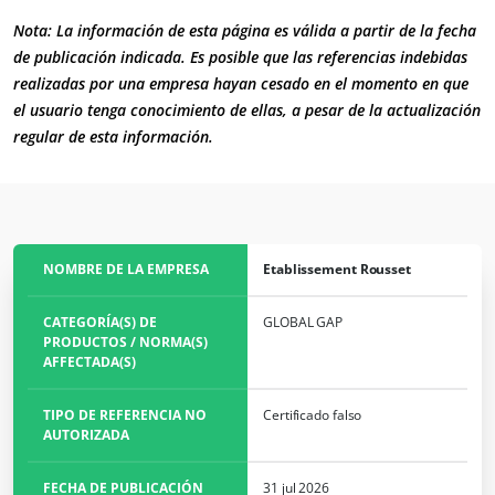
Europa
Nota: La información de esta página es válida a partir de la fecha
de publicación indicada. Es posible que las referencias indebidas
Alemania
(alemán)
ECOCERT
realizadas por una empresa hayan cesado en el momento en que
España
(español)
¿Quiénes somos?
el usuario tenga conocimiento de ellas, a pesar de la actualización
regular de esta información.
Noticias
Francia
(francés)
Carreras
Italia
(italiano)
Portugal
(portugués)
Rumanía
(rumano)
NOMBRE DE LA EMPRESA
Etablissement Rousset
Serbia
(serbio)
CATEGORÍA(S) DE
GLOBAL GAP
Suiza
(alemán)
PRODUCTOS / NORMA(S)
AFFECTADA(S)
Turquía
(turco)
TIPO DE REFERENCIA NO
Certificado falso
AUTORIZADA
FECHA DE PUBLICACIÓN
31 jul 2026