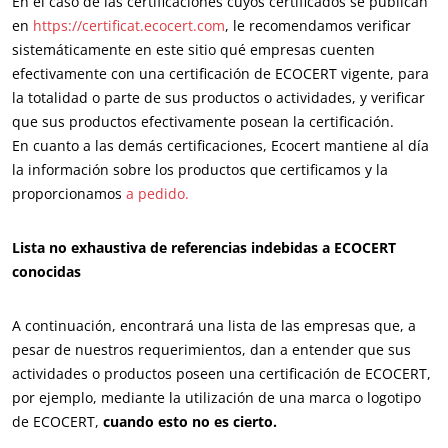
En el caso de las certificaciones cuyos certificados se publican
en
https://certificat.ecocert.co
m
, le recomendamos verificar
India
(inglés)
sistemáticamente en este sitio qué empresas cuenten
Japón
(japonés)
efectivamente con una certificación de ECOCERT vigente, para
la totalidad o parte de sus productos o actividades, y verificar
America
que sus productos efectivamente posean la certificación.
En cuanto a las demás certificaciones, Ecocert mantiene al día
Argentina
(español)
la información sobre los productos que certificamos y la
Brasil
(portugués)
proporcionamos
a pedido.
Canadá
(francés)
Lista no exhaustiva de referencias indebidas a ECOCERT
Canadá
(inglés)
conocidas
Chile
(español)
Colombia
(español)
A continuación, encontrará una lista de las empresas que, a
pesar de nuestros requerimientos, dan a entender que sus
Estados Unidos
(inglés)
actividades o productos poseen una certificación de ECOCERT,
México
(español)
por ejemplo, mediante la utilización de una marca o logotipo
de ECOCERT,
cuando esto no es cierto.
Perú
(español)