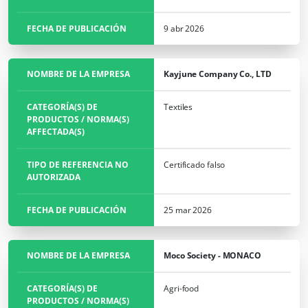
Agroalimentario
FECHA DE PUBLICACIÓN
9 abr 2026
Cosméticos
Textiles
NOMBRE DE LA EMPRESA
Kayjune Company Co., LTD
Forestal
Productos del hogar
CATEGORÍA(S) DE
Textiles
PRODUCTOS / NORMA(S)
Materiales sostenibles
AFFECTADA(S)
Insumos
TIPO DE REFERENCIA NO
Certificado falso
AUTORIZADA
FECHA DE PUBLICACIÓN
25 mar 2026
NOMBRE DE LA EMPRESA
Moco Society - MONACO
CATEGORÍA(S) DE
Agri-food
PRODUCTOS / NORMA(S)