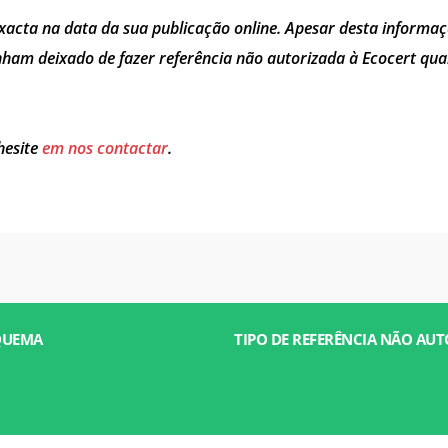
Coreia do Sul
(coreano)
xacta na data da sua publicação online. Apesar desta informaç
ham deixado de fazer referência não autorizada à Ecocert quan
Japão
(japonês)
Índia
(inglês)
hesite
em nos contactar
.
QUEMA
TIPO DE REFERÊNCIA NÃO AU