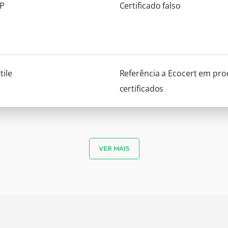
P
Certificado falso
tile
Referência a Ecocert em pr
certificados
VER MAIS