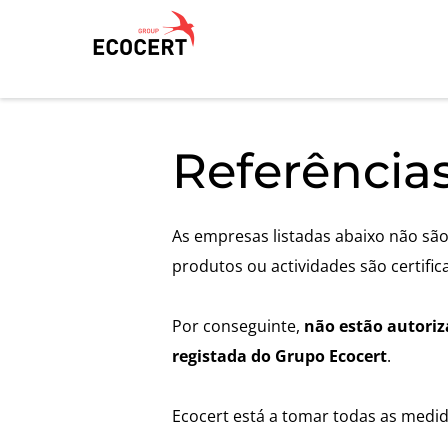
OS NOSSOS SERVIÇOS
ECOCERT
OS NOSSO
Referências
Certificação
Sobre nós
Agir at
Formação
Notícias
Progres
As empresas listadas abaixo não são
Investi
Consultoria
Carreiras
produtos ou actividades são certific
Inovar 
Por conseguinte,
não estão autoriz
registada do Grupo Ecocert
.
Ecocert está a tomar todas as medid