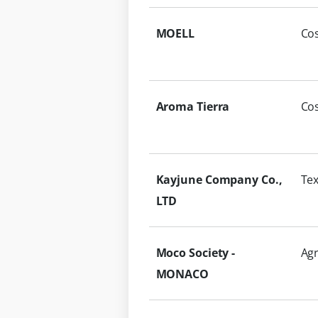
MOELL
Co
Aroma Tierra
Co
Kayjune Company Co.,
Tex
LTD
Moco Society -
Ag
MONACO