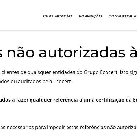
CERTIFICAÇÃO
FORMAÇÃO
CONSULTORIA
Global
América
S COMPROMISSOS DE RSE
OS NOSSOS SECTORES DE ACTIVIDADE
 não autorizadas 
Global
(espanhol)
Argentina
(espanhol)
ravés dos nossos serviços
Agro-alimentar
Global
(francês)
Brasil
(português)
sar com as nossas equipas
Cosméticos
 clientes de quaisquer entidades do Grupo Ecocert. Isto si
Global
(inglês)
Canadá
(francês)
r no nosso ambiente
Têxteis
ados ou auditados pela Ecocert.
Canadá
(inglês)
com o nosso ecossistema
Florestas
África
Chile
(espanhol)
Produtos para cuidados do lar
Tunísia
(francês)
ados a fazer qualquer referência a uma certificação da E
Colômbia
(espanhol)
Materiais duradouros
África do Sul
(inglês)
Estados Unidos
(inglês)
Inputs
Ásia
México
(espanhol)
as necessárias para impedir estas referências não autoriza
China
(chinês)
Peru
(espanhol)