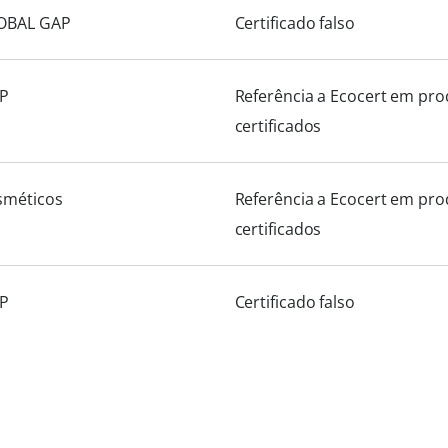
OBAL GAP
Certificado falso
P
Referência a Ecocert em pr
certificados
sméticos
Referência a Ecocert em pr
certificados
P
Certificado falso