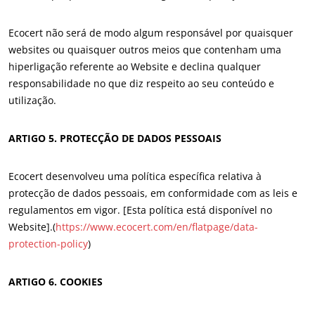
Ecocert não será de modo algum responsável por quaisquer
websites ou quaisquer outros meios que contenham uma
hiperligação referente ao Website e declina qualquer
responsabilidade no que diz respeito ao seu conteúdo e
utilização.
ARTIGO 5. PROTECÇÃO DE DADOS PESSOAIS
Ecocert desenvolveu uma política específica relativa à
protecção de dados pessoais, em conformidade com as leis e
regulamentos em vigor. [Esta política está disponível no
OS NOSSOS SECTORES DE ACTIVIDADE
Website].(
https://www.ecocert.com/en/flatpage/data-
Agro-alimentar
protection-policy
)
Cosméticos
ARTIGO 6. COOKIES
Têxteis
Florestas