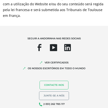
com a utilização do Website e/ou do seu conteúdo será regida
Qualidade e segurança alimentar
pela lei francesa e será submetida aos Tribunais de Toulouse
Responsabilidade Social Empresarial
em França.
Biodiversidade e alterações climáticas
Declarações ambientais
SEGUIR A ANDORINHA NAS REDES SOCIAIS
VER CERTIFICADOS
OS NOSSOS ESCRITÓRIOS EM TODO O MUNDO
CONTACTE-NOS
JUNTE-SE A NÓS
(+351) 262 785 117