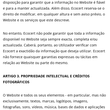
disposição para garantir que a informação no Website é fiável
ECOCERT
Europa
e para a manter actualizada. Além disso, Ecocert reserva-se o
Sobre nós
direito de modificar, em qualquer altura e sem aviso prévio, o
Alemanha
(alemão)
Website e os serviços que este descreve.
Notícias
Espanha
(espanhol)
Carreiras
França
(francês)
No entanto, Ecocert não pode garantir que toda a informação
disponível no Website seja sempre exacta, completa e/ou
Itália
(italiano)
actualizada. Caberá, portanto, ao Utilizador verificar com
Portugal
(português)
Ecocert a exactidão da informação que deseja utilizar. Ecocert
Roménia
(romeno)
não fornece quaisquer garantias expressas ou tácitas em
relação ao Website ou parte do mesmo.
Suíça
(alemão)
Sérvia
(sérvio)
ARTIGO 3. PROPRIEDADE INTELECTUAL E CRÉDITOS
Turquia
(turco)
FOTOGRÁFICOS
O Website e todos os seus elementos - em particular, mas não
exclusivamente, textos, marcas, logótipos, imagens,
fotografias, sons, vídeos, música, bases de dados e aplicações