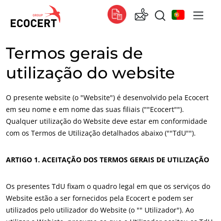
Termos gerais de
OS NOSSOS SERVIÇOS
Global
utilização do website
Certificação
Global
(espanhol)
Formação
Global
(francês)
O presente website (o "Website") é desenvolvido pela Ecocert
Consultoria
Global
(inglês)
em seu nome e em nome das suas filiais (""Ecocert"").
Qualquer utilização do Website deve estar em conformidade
África
com os Termos de Utilização detalhados abaixo (""TdU"").
Tunísia
(francês)
ARTIGO 1. ACEITAÇÃO DOS TERMOS GERAIS DE UTILIZAÇÃO
África do Sul
(inglês)
Os presentes TdU fixam o quadro legal em que os serviços do
Ásia
Website estão a ser fornecidos pela Ecocert e podem ser
China
(chinês)
utilizados pelo utilizador do Website (o "" Utilizador"). Ao
Coreia do Sul
(coreano)