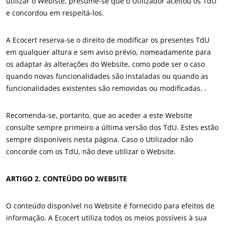
utilizar o Webiste, presume-se que o Utilizador aceitou os TdU
e concordou em respeitá-los.
Japão
(japonês)
Índia
(inglês)
A Ecocert reserva-se o direito de modificar os presentes TdU
em qualquer altura e sem aviso prévio, nomeadamente para
América
os adaptar às alterações do Website, como pode ser o caso
quando novas funcionalidades são instaladas ou quando as
Argentina
(espanhol)
funcionalidades existentes são removidas ou modificadas. .
Brasil
(português)
Canadá
(francês)
Recomenda-se, portanto, que ao aceder a este Website
consulte sempre primeiro a última versão dos TdU. Estes estão
Canadá
(inglês)
sempre disponíveis nesta página. Caso o Utilizador não
Chile
(espanhol)
concorde com os TdU, não deve utilizar o Website.
Colômbia
(espanhol)
ARTIGO 2. CONTEÚDO DO WEBSITE
Estados Unidos
(inglês)
México
(espanhol)
O conteúdo disponível no Website é fornecido para efeitos de
Peru
(espanhol)
informação. A Ecocert utiliza todos os meios possíveis à sua