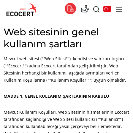
Web sitesinin genel
HIZMETLERIMIZ
Küresel
kullanım şartları
Sertifikasyon
Global
(Fransızca)
Eğitim
Global
(İngilizce)
Mevcut web sitesi (""Web Sitesi""), kendisi ve yan kuruluşları
Danışmanlık
Global
(İspanyolca)
(""Ecocert"") adına Ecocert tarafından geliştirilmiştir. Web
Sitesinin herhangi bir kullanımı, aşağıda ayrıntıları verilen
Afrika
Kullanım Koşullarına (""Kullanım Koşulları"") uygun olmalıdır.
Güney Afrika
(İngilizce)
MADDE 1. GENEL KULLANIM ŞARTLARININ KABULÜ
Tunus
(Fransızca)
Mevcut Kullanım Koşulları, Web Sitesinin hizmetlerinin Ecocert
Asya
tarafından sağlandığı ve Web Sitesi kullanıcısı (""Kullanıcı"")
Güney Kore
(Korece)
tarafından kullanılabileceği yasal çerçeveyi belirlemektedir.
Hindistan
(İngilizce)