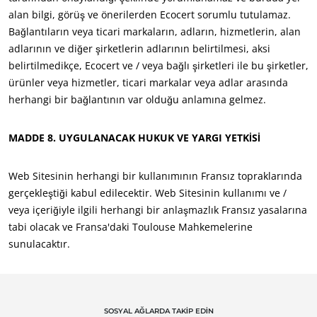
alan bilgi, görüş ve önerilerden Ecocert sorumlu tutulamaz.
Bağlantıların veya ticari markaların, adların, hizmetlerin, alan
adlarının ve diğer şirketlerin adlarının belirtilmesi, aksi
belirtilmedikçe, Ecocert ve / veya bağlı şirketleri ile bu şirketler,
ürünler veya hizmetler, ticari markalar veya adlar arasında
herhangi bir bağlantının var olduğu anlamına gelmez.
MADDE 8. UYGULANACAK HUKUK VE YARGI YETKİSİ
UZMANLIKLARIMIZ
Organik Tarım
Web Sitesinin herhangi bir kullanımının Fransız topraklarında
Fair Trade (Adil Ticaret)
gerçekleştiği kabul edilecektir. Web Sitesinin kullanımı ve /
veya içeriğiyle ilgili herhangi bir anlaşmazlık Fransız yasalarına
Sürdürülebilir tarım
tabi olacak ve Fransa'daki Toulouse Mahkemelerine
Kalite ve gıda güvenliği
sunulacaktır.
Kurumsal Sosyal Sorumluluk
Biyoçeşitlilik ve iklim değişikliği
Çevresel iddialar
SOSYAL AĞLARDA TAKİP EDİN