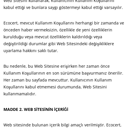
Web Sitesini kullanarak, Kullanıcının Kullanım Koşullarını
kabul ettiği ve bunlara saygı göstermeyi kabul ettiği varsayılır.
Japonya
(Japonca)
Çin
(Çince)
Ecocert, mevcut Kullanım Koşullarını herhangi bir zamanda ve
önceden haber vermeksizin, özellikle de yeni özelliklerin
Amerika
kurulduğu veya mevcut özelliklerin kaldırıldığı veya
Amerika Birleşik
değiştirildiği durumlar gibi Web Sitesindeki değişikliklere
(İngilizce)
Devletleri
uyarlama hakkını saklı tutar.
Arjantin
(İspanyolca)
Brezilya
(Portekizce)
Bu nedenle, bu Web Sitesine erişirken her zaman önce
Kullanım Koşullarının en son sürümüne başvurmanız önerilir.
Kanada
(Fransızca)
Her zaman bu sayfada mevcuttur. Kullanıcının Kullanım
Kanada
(İngilizce)
Koşullarını kabul etmemesi durumunda, Web Sitesini
Kolombiya
(İspanyolca)
kullanmamalıdır.
Meksika
(İspanyolca)
MADDE 2. WEB SİTESİNİN İÇERİĞİ
Peru
(İspanyolca)
Şili
(İspanyolca)
ECOCERT
Web sitesinde bulunan içerik bilgi amaçlı verilmiştir. Ecocert,