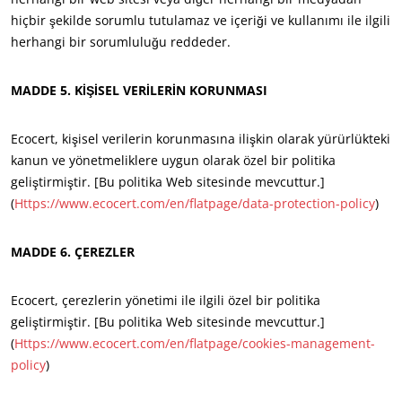
hiçbir şekilde sorumlu tutulamaz ve içeriği ve kullanımı ile ilgili
herhangi bir sorumluluğu reddeder.
MADDE 5. KİŞİSEL VERİLERİN KORUNMASI
Ecocert, kişisel verilerin korunmasına ilişkin olarak yürürlükteki
kanun ve yönetmeliklere uygun olarak özel bir politika
geliştirmiştir. [Bu politika Web sitesinde mevcuttur.]
İŞ SEKTÖRLERIMIZ
(
Https://www.ecocert.com/en/flatpage/data-protection-policy
)
Tarımsal gıda
Kozmetikler
MADDE 6. ÇEREZLER
Tekstiller
Ecocert, çerezlerin yönetimi ile ilgili özel bir politika
Ormancılık
geliştirmiştir. [Bu politika Web sitesinde mevcuttur.]
Evde bakım ürünleri
(
Https://www.ecocert.com/en/flatpage/cookies-management-
Dayanıklı malzemeler
policy
)
Inputs