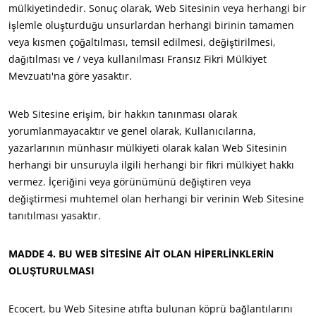
mülkiyetindedir. Sonuç olarak, Web Sitesinin veya herhangi bir
işlemle oluşturduğu unsurlardan herhangi birinin tamamen
veya kısmen çoğaltılması, temsil edilmesi, değiştirilmesi,
dağıtılması ve / veya kullanılması Fransız Fikri Mülkiyet
Mevzuatı'na göre yasaktır.
Web Sitesine erişim, bir hakkın tanınması olarak
yorumlanmayacaktır ve genel olarak, Kullanıcılarına,
yazarlarının münhasır mülkiyeti olarak kalan Web Sitesinin
herhangi bir unsuruyla ilgili herhangi bir fikri mülkiyet hakkı
vermez. İçeriğini veya görünümünü değiştiren veya
değiştirmesi muhtemel olan herhangi bir verinin Web Sitesine
CSR TAAHHÜTLERIMIZ
tanıtılması yasaktır.
Hi̇zmetleri̇mi̇zle harekete geç
MADDE 4. BU WEB SİTESİNE AİT OLAN HİPERLİNKLERİN
Eki̇pleri̇mi̇zle i̇lerl
OLUŞTURULMASI
Çevremi̇z i̇çi̇n çaliş
Ekosi̇stemi̇mi̇zle yeni̇li̇k
Ecocert, bu Web Sitesine atıfta bulunan köprü bağlantılarını