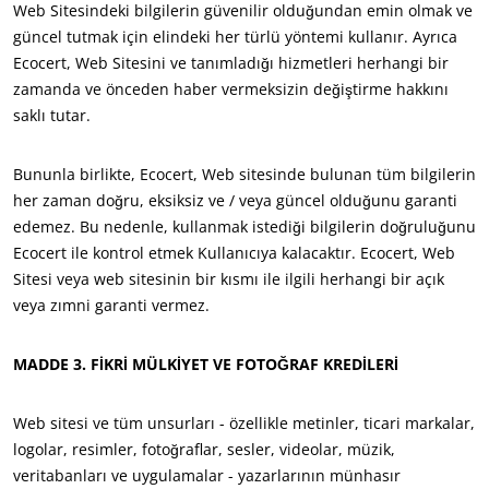
Web Sitesindeki bilgilerin güvenilir olduğundan emin olmak ve
Hakkımızda
Avrupa
güncel tutmak için elindeki her türlü yöntemi kullanır. Ayrıca
Haberler
Ecocert, Web Sitesini ve tanımladığı hizmetleri herhangi bir
Almanya
(Almanca)
zamanda ve önceden haber vermeksizin değiştirme hakkını
Kariyer
Fransa
(Fransızca)
saklı tutar.
Portekiz
(Portekizce)
Bununla birlikte, Ecocert, Web sitesinde bulunan tüm bilgilerin
Romanya
(Rumence)
her zaman doğru, eksiksiz ve / veya güncel olduğunu garanti
Sırbistan
(Sırpça)
edemez. Bu nedenle, kullanmak istediği bilgilerin doğruluğunu
Türkiye
(Türkçe)
Ecocert ile kontrol etmek Kullanıcıya kalacaktır. Ecocert, Web
Sitesi veya web sitesinin bir kısmı ile ilgili herhangi bir açık
İspanya
(İspanyolca)
veya zımni garanti vermez.
İsviçre
(Almanca)
İtalya
(İtalyanca)
MADDE 3. FİKRİ MÜLKİYET VE FOTOĞRAF KREDİLERİ
Web sitesi ve tüm unsurları - özellikle metinler, ticari markalar,
logolar, resimler, fotoğraflar, sesler, videolar, müzik,
veritabanları ve uygulamalar - yazarlarının münhasır