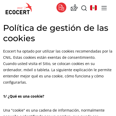
Política de gestión de las
NUESTROS SERVICIOS
Global
cookies
Certificación
Global
(español)
Formación
Global
(francés)
Ecocert ha optado por utilizar las cookies recomendadas por la
Consultoría
Global
(inglés)
CNIL. Estas cookies están exentas de consentimiento.
Cuando usted visita el Sitio, se colocan cookies en su
África
ordenador, móvil o tableta. La siguiente explicación le permite
entender mejor qué es una cookie, cómo funciona y cómo
Sudáfrica
(inglés)
configurarlas.
Túnez
(francés)
1/ ¿Qué es una cookie?
Asia
China
(chino)
Una "cookie" es una cadena de información, normalmente
Corea del Sur
(coreano)