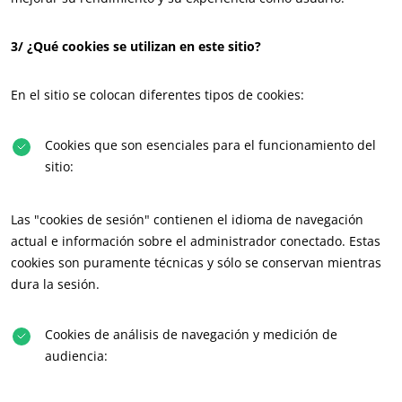
Europa
3/ ¿Qué cookies se utilizan en este sitio?
Alemania
(alemán)
España
(español)
En el sitio se colocan diferentes tipos de cookies:
Francia
(francés)
Italia
(italiano)
Cookies que son esenciales para el funcionamiento del
sitio:
Portugal
(portugués)
Rumania
(rumano)
Las "cookies de sesión" contienen el idioma de navegación
Serbia
(serbio)
actual e información sobre el administrador conectado. Estas
cookies son puramente técnicas y sólo se conservan mientras
Suiza
(alemán)
dura la sesión.
Turquía
(turco)
Cookies de análisis de navegación y medición de
audiencia: