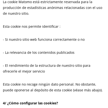
La cookie Matomo está estrictamente reservada para la
producción de estadísticas anónimas relacionadas con el uso
de nuestro sitio.
Esta cookie nos permite identificar :
NUESTROS COMPROMISOS RSE
Actuar a través de nuestros servicios
- Si nuestro sitio web funciona correctamente o no
Avanzar con nuestros equipos
Comprometerse con nuestro medio ambiente
- La relevancia de los contenidos publicados
Innovar con nuestro ecosistema
- El rendimiento de la estructura de nuestro sitio para
ofrecerle el mejor servicio
Esta cookie no recoge ningún dato personal. No obstante,
puede oponerse al depósito de esta cookie (véase más abajo).
4/ ¿Cómo configurar las cookies?