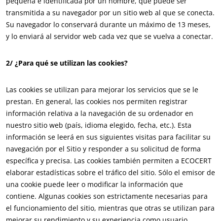
pequeña e identificada por un nombre, que puede ser
transmitida a su navegador por un sitio web al que se conecta.
India
(inglés)
Su navegador lo conservará durante un máximo de 13 meses,
Japón
(japonés)
y lo enviará al servidor web cada vez que se vuelva a conectar.
America
2/ ¿Para qué se utilizan las cookies?
Argentina
(español)
Las cookies se utilizan para mejorar los servicios que se le
Brasil
(portugués)
prestan. En general, las cookies nos permiten registrar
Canadá
(francés)
información relativa a la navegación de su ordenador en
nuestro sitio web (país, idioma elegido, fecha, etc.). Esta
Canadá
(inglés)
información se leerá en sus siguientes visitas para facilitar su
Chile
(español)
navegación por el Sitio y responder a su solicitud de forma
Colombia
(español)
específica y precisa. Las cookies también permiten a ECOCERT
ECOCERT
elaborar estadísticas sobre el tráfico del sitio. Sólo el emisor de
Estados Unidos
(inglés)
¿Quiénes somos?
una cookie puede leer o modificar la información que
México
(español)
contiene. Algunas cookies son estrictamente necesarias para
Noticias
el funcionamiento del sitio, mientras que otras se utilizan para
Perú
(español)
Carreras
mejorar su rendimiento y su experiencia como usuario.