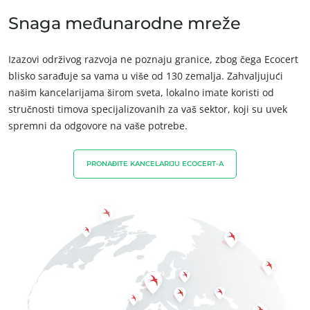
Inovirati sa nasim ekosistemom
Europa
Snaga međunarodne mreže
Италија
(италијански)
Izazovi održivog razvoja ne poznaju granice, zbog čega Ecocert
Немачка
(немачки)
blisko sarađuje sa vama u više od 130 zemalja. Zahvaljujući
Португалија
(португалски)
našim kancelarijama širom sveta, lokalno imate koristi od
stručnosti timova specijalizovanih za vaš sektor, koji su uvek
Румунија
(румунски)
spremni da odgovore na vaše potrebe.
Србија
(српски)
Турска
(турски)
PRONAĐITE KANCELARIJU ECOCERT-A
NAŠI POSLOVNI SEKTORI
Француска
(француски)
Proizvodnja hrane
Швајцарска
(немачки)
Kozmetika
Шпанија
(шпански)
Tekstil
Šumarstvo
Proizvodi za održavanje kuće
Одрживи материјали