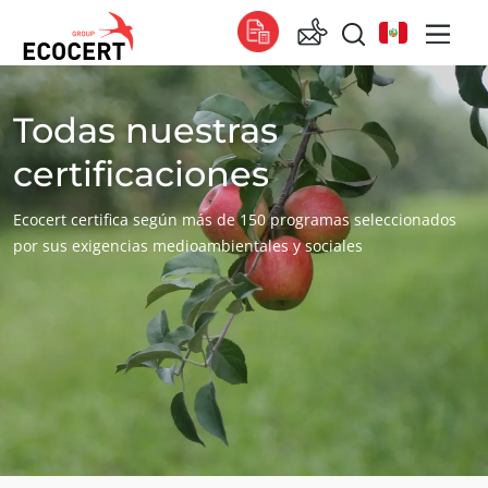
Todas nuestras
NUESTROS SERVICIOS
Global
Certificación
Global
(español)
certificaciones
Formación
Global
(francés)
Ecocert certifica según más de 150 programas seleccionados
Consultoría
Global
(inglés)
por sus exigencias medioambientales y sociales
África
Sudáfrica
(inglés)
Túnez
(francés)
Asia
China
(chino)
ECOCERT
Corea del Sur
(coreano)