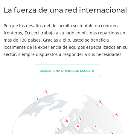
Innovar con nuestro ecosistema
Europa
La fuerza de una red internacional
Alemania
(alemán)
Porque los desafíos del desarrollo sostenible no conocen
España
(español)
fronteras, Ecocert trabaja a su lado en oficinas repartidas en
Francia
(francés)
más de 130 países. Gracias a ello, usted se beneficia
localmente de la experiencia de equipos especializados en su
Italia
(italiano)
sector, siempre dispuestos a responder a sus necesidades.
Portugal
(portugués)
Rumania
(rumano)
BUSCAR UNA OFICINA DE ECOCERT
NUESTROS SECTORES COMERCIALES
Serbia
(serbio)
Agroalimentario
Suiza
(alemán)
Cosméticos
Turquía
(turco)
Textiles
Forestal
Productos del hogar
Materiales sostenibles