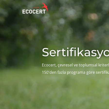
HIZMETLERIMIZ
ECOCERT
Sertifikasyon
Hakkımızda
Sertifikasy
Eğitim
Haberler
Danışmanlık
Kariyer
Ecocert, çevresel ve toplumsal kriterl
150'den fazla programa göre sertifika