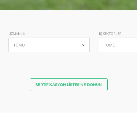
Hindistan
(İngilizce)
Japonya
(Japonca)
Çin
(Çince)
UZMANLIK
İŞ SEKTÖRLERİ
TÜMÜ
TÜMÜ
SERTIFIKASYON LISTESINE DÖNÜN