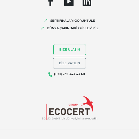
Biyoçeşitlilik ve iklim değişikliği
Çevresel iddialar
SERTİFİKALARI GÖRÜNTÜLE
DÜNYA ÇAPINDAKİ OFİSLERİMİZ
BIZE ULAŞIN
BIZE KATILIN
(+90) 232 343 43 60
Sürdürülebilir bir dünya için hareket edin