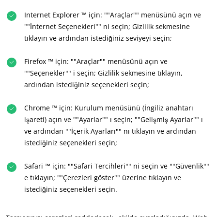
Tekstiller
Internet Explorer ™ için: ""Araçlar"" menüsünü açın ve
Ormancılık
""İnternet Seçenekleri"" ni seçin; Gizlilik sekmesine
tıklayın ve ardından istediğiniz seviyeyi seçin;
Evde bakım ürünleri
Dayanıklı malzemeler
Firefox ™ için: ""Araçlar"" menüsünü açın ve
Inputs
""Seçenekler"" i seçin; Gizlilik sekmesine tıklayın,
ardından istediğiniz seçenekleri seçin;
Chrome ™ için: Kurulum menüsünü (İngiliz anahtarı
işareti) açın ve ""Ayarlar"" ı seçin; ""Gelişmiş Ayarlar"" ı
ve ardından ""İçerik Ayarları"" nı tıklayın ve ardından
istediğiniz seçenekleri seçin;
Safari ™ için: ""Safari Tercihleri"" ni seçin ve ""Güvenlik""
e tıklayın; ""Çerezleri göster"" üzerine tıklayın ve
istediğiniz seçenekleri seçin.