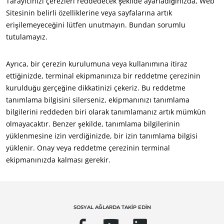
Tarayıcınızı çerezleri reddedecek şekilde ayarladığınızda, Web
Sitesinin belirli özelliklerine veya sayfalarına artık
erişilemeyeceğini lütfen unutmayın. Bundan sorumlu
tutulamayız.
Ayrıca, bir çerezin kurulumuna veya kullanımına itiraz
ettiğinizde, terminal ekipmanınıza bir reddetme çerezinin
kurulduğu gerçeğine dikkatinizi çekeriz. Bu reddetme
tanımlama bilgisini silerseniz, ekipmanınızı tanımlama
bilgilerini reddeden biri olarak tanımlamanız artık mümkün
olmayacaktır. Benzer şekilde, tanımlama bilgilerinin
yüklenmesine izin verdiğinizde, bir izin tanımlama bilgisi
UZMANLIKLARIMIZ
yüklenir. Onay veya reddetme çerezinin terminal
Organik Tarım
ekipmanınızda kalması gerekir.
Fair Trade (Adil Ticaret)
Sürdürülebilir tarım
Kalite ve gıda güvenliği
SOSYAL AĞLARDA TAKİP EDİN
Kurumsal Sosyal Sorumluluk