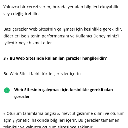
Yalnızca bir çerezi veren, burada yer alan bilgileri okuyabilir
Avrupa
veya değiştirebilir.
Almanya
(Almanca)
Fransa
(Fransızca)
Bazı çerezler Web Sitesi’nin çalışması için kesinlikle gereklidir,
diğerleri ise sitenin performansını ve Kullanıcı Deneyiminiz’i
Portekiz
(Portekizce)
iyileştirmeye hizmet eder.
Romanya
(Rumence)
Sırbistan
(Sırpça)
3 / Bu Web Sitesinde kullanılan çerezler hangileridir?
Türkiye
(Türkçe)
Bu Web Sitesi farklı türde çerezler içerir:
İspanya
(İspanyolca)
İsviçre
(Almanca)
Web Sitesinin çalışması için kesinlikle gerekli olan
İtalya
(İtalyanca)
çerezler
« Oturum tanımlama bilgisi », mevcut gezinme dilini ve oturum
açmış yönetici hakkında bilgileri içerir. Bu çerezler tamamen
tekniktir ve yalnızca oturum süresince saklanır.