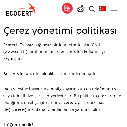
Çerez yönetimi politikası
HIZMETLERIMIZ
Küresel
Sertifikasyon
Global
(Fransızca)
Ecocert, Fransız bağımsız bir idari otorite olan CNIL
Eğitim
Global
(İngilizce)
(www.cnil.fr) tarafından önerilen çerezleri kullanmayı
seçmiştir.
Danışmanlık
Global
(İspanyolca)
Bu çerezler anonim oldukları için izinden muaftır.
Afrika
Güney Afrika
(İngilizce)
Web Sitesine başvururken bilgisayarınıza, cep telefonunuza
Tunus
(Fransızca)
veya tabletinize çerezler yerleştirilir. Bu politika, çerezlerin ne
olduğunu, nasıl çalıştıklarını ve çerez ayarlarınızı nasıl
Asya
değiştireceğinizi daha iyi anlamanıza yardımcı olur.
Güney Kore
(Korece)
1 / Çerez nedir?
Hindistan
(İngilizce)