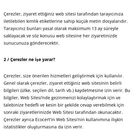
Japonya
(Japonca)
Çerezler, ziyaret ettiğiniz web sitesi tarafından tarayıcınıza
Çin
(Çince)
iletilebilen kimlik etiketlerine sahip küçük metin dosyalarıdır.
Tarayıcınız bunları yasal olarak maksimum 13 ay süreyle
saklayacak ve söz konusu web sitesine her ziyaretinizde
Amerika
sunucunuza gönderecektir.
Amerika Birleşik
(İngilizce)
Devletleri
Arjantin
(İspanyolca)
2 / Çerezler ne işe yarar?
Brezilya
(Portekizce)
Çerezler, size önerilen hizmetleri geliştirmek için kullanılır.
Kanada
(Fransızca)
Genel olarak çerezler, ziyaret ettiğiniz web sitesinin belirli
Kanada
(İngilizce)
bilgileri (ülke, seçilen dil, tarih vb.) kaydetmesine izin verir. Bu
bilgiler, Web Sitesi’nde gezinmenizi kolaylaştırmak için ve
Kolombiya
(İspanyolca)
ECOCERT
talebinize hedefli ve kesin bir şekilde cevap verebilmek için
Meksika
(İspanyolca)
sonraki ziyaretlerinizde Web Sitesi tarafından okunacaktır.
Hakkımızda
Peru
(İspanyolca)
Çerezler ayrıca Ecocert'in Web Sitesi’nin kullanımına ilişkin
Haberler
istatistikler oluşturmasına da izin verir.
Şili
(İspanyolca)
Kariyer