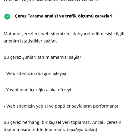
Çerez Tarama analizi ve trafik ölçümü çerezleri
Matomo çerezleri, web sitemizin sık ziyaret edilmesiyle ilgili
CSR TAAHHÜTLERIMIZ
anonim istatistikler sağlar.
Hi̇zmetleri̇mi̇zle harekete geç
Eki̇pleri̇mi̇zle i̇lerl
Bu çerez şunları tanımlamamızı sağlar:
Çevremi̇z i̇çi̇n çaliş
- Web sitemizin düzgün işleyişi
Ekosi̇stemi̇mi̇zle yeni̇li̇k
- Yayınlanan içeriğin alaka düzeyi
- Web sitemizin yapısı ve popüler sayfaların performansı
Bu çerez herhangi bir kişisel veri toplamaz. Ancak, çerezin
toplanmasını reddedebilirsiniz (aşağıya bakın)