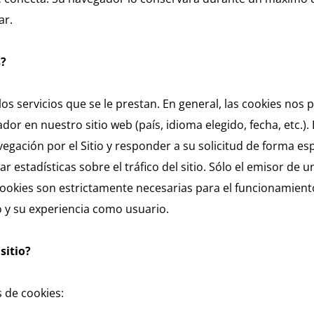
Corea del Sur
(coreano)
ar.
India
(inglés)
s?
Japón
(japonés)
los servicios que se le prestan. En general, las cookies nos
dor en nuestro sitio web (país, idioma elegido, fecha, etc.).
avegación por el Sitio y responder a su solicitud de forma esp
estadísticas sobre el tráfico del sitio. Sólo el emisor de u
ookies son estrictamente necesarias para el funcionamiento 
o y su experiencia como usuario.
sitio?
s de cookies: