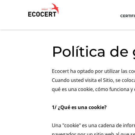
CERTIF
NUESTROS
ECOCERT
NUES
Política de
SERVICIOS
¿Quiénes
Actu
Certificación
somos?
Avan
Ecocert ha optado por utilizar las 
Formación
Com
Noticias
Cuando usted visita el Sitio, se col
Consultoría
amb
Carreras
qué es una cookie, cómo funciona y
Inno
1/ ¿Qué es una cookie?
Una "cookie" es una cadena de info
navegador por un sitio web al que s