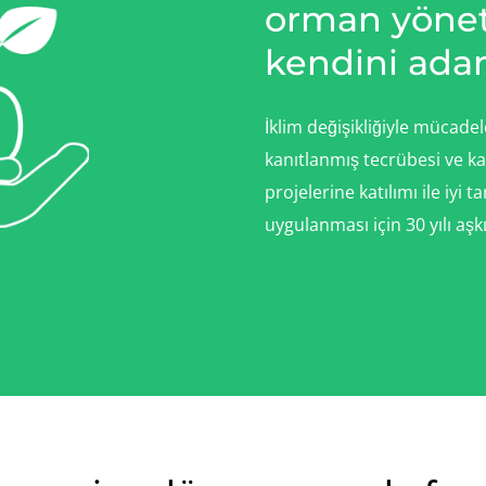
orman yöne
kendini adam
İklim değişikliğiyle mücad
kanıtlanmış tecrübesi ve k
projelerine katılımı ile iyi
uygulanması için 30 yılı aşk