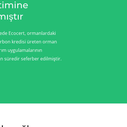
timine
ıştır
elede Ecocert, ormanlardaki
arbon kredisi üreten orman
 tarım uygulamalarının
ın süredir seferber edilmiştir.