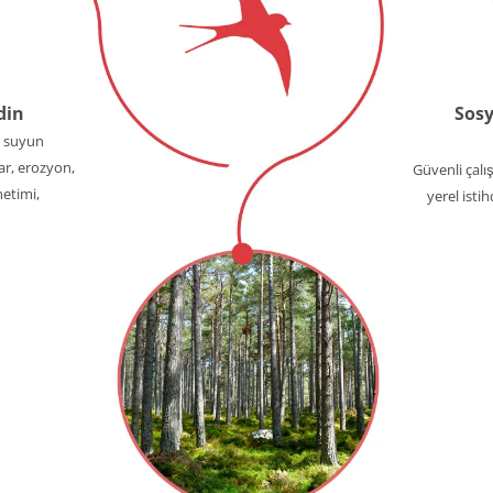
din
Sosy
e suyun
ar, erozyon,
Güvenli çalı
netimi,
yerel isti