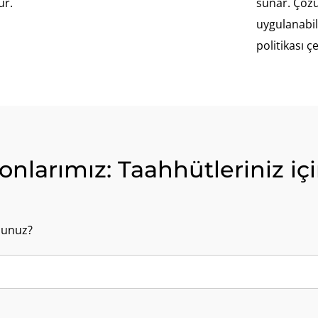
ur.
sunar. Çöz
uygulanabil
politikası ç
yonlarımız: Taahhütleriniz i
sunuz?