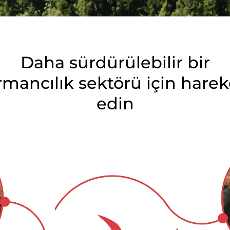
Hindistan
(İngilizce)
Japonya
(Japonca)
Çin
(Çince)
Daha sürdürülebilir bir
rmancılık sektörü için harek
edin