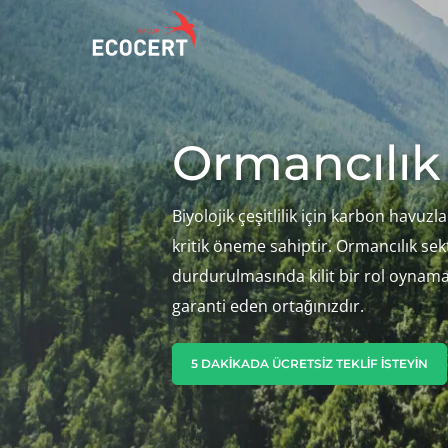
Ormancılık
HIZMETLERIMIZ
ECOCERT
Sertifikasyon
Hakkımızda
Eğitim
Biyolojik çeşitlilik için karbon havuz
Haberler
kritik öneme sahiptir. Ormancılık s
Danışmanlık
Kariyer
durdurulmasında kilit bir rol oynamak
garanti eden ortağınızdır.
5 DAKIKADA ÜCRETSIZ TEKLIF ISTEYIN