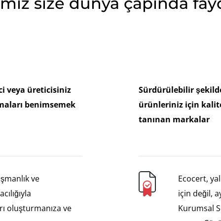
mız size dünya çapında fayd
i veya üreticisiniz
Sürdürülebilir şekil
lamaları benimsemek
ürünleriniz için kalit
tanınan markalar
ışmanlık ve
Ecocert, yal
cılığıyla
için değil,
rı oluşturmanıza ve
Kurumsal So