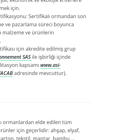
al, ekonomik ve ekolojik kriterlere
mek için.
tifikasyonu: Sertifikalı ormandan son
eme ve pazarlama süreci boyunca
ı malzeme ve ürünlerin
.
ifikası için akredite edilmiş grup
ronnement SAS
ile işbirliği içinde
ditasyon kapsamı
www.asi-
ndACAB
adresinde mevcuttur).
alı ormanlardan elde edilen tüm
ünler için geçerlidir: ahşap, elyaf,
karton, tekstil, mantar, bambu ...