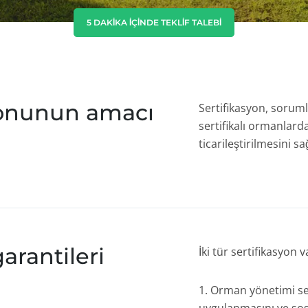
Hindistan
(İngilizce)
5 DAKIKA IÇINDE TEKLIF TALEBI
Japonya
(Japonca)
Çin
(Çince)
yonunun amacı
Sertifikasyon, sorum
sertifikalı ormanlard
ticarileştirilmesini sa
arantileri
İki tür sertifikasyon v
Orman yönetimi ser