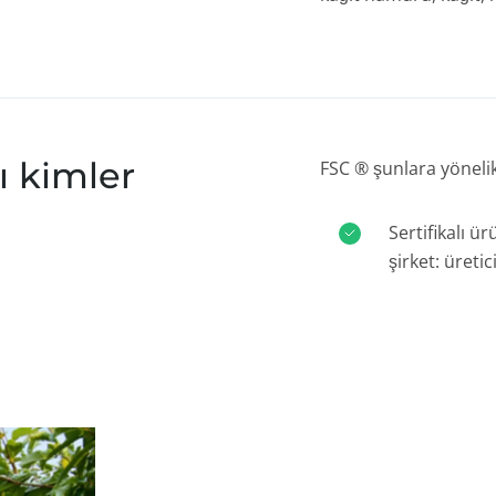
ı kimler
FSC ® şunlara yönelikt
Sertifikalı ü
şirket: üretici