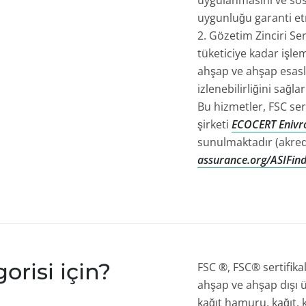
uygulanmasını ve sosy
uygunluğu garanti et
Gözetim Zinciri Ser
tüketiciye kadar işl
ahşap ve ahşap esasl
izlenebilirliğini sağlar
Bu hizmetler, FSC sert
şirketi
ECOCERT Eniv
sunulmaktadır (akre
assurance.org/ASIFi
risi için?
FSC ®, FSC® sertifik
ahşap ve ahşap dışı ür
kağıt hamuru, kağıt, 