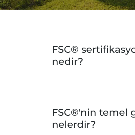
FSC® sertifikas
nedir?
FSC®'nin temel g
nelerdir?