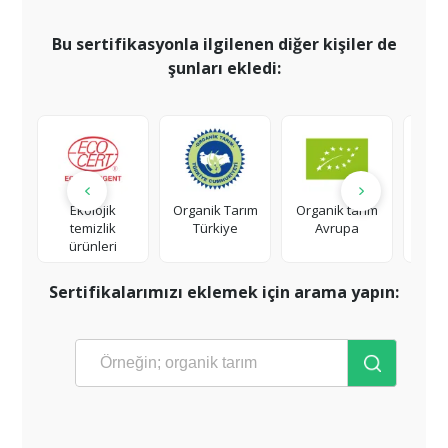
Bu sertifikasyonla ilgilenen diğer kişiler de
şunları ekledi:
Ekolojik
Organik Tarım
Organik tarım
Orga
temizlik
Türkiye
Avrupa
ürünleri
Sertifikalarımızı eklemek için arama yapın: