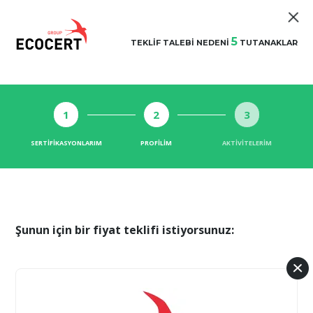
5
TEKLIF TALEBI NEDENI
TUTANAKLAR
1
2
3
SERTIFIKASYONLARIM
PROFILIM
AKTIVITELERIM
Şunun için bir fiyat teklifi istiyorsunuz: