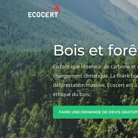
Bois et forê
NOS SERVICES
ECOCERT
Certification
Qui sommes nous ?
Formation
En tant que réservoir de carbone et d
Actualités
changement climatique. La filière bois
Conseil
Carrières
déforestation massive. Ecocert est à
éthique du bois.
FAIRE UNE DEMANDE DE DEVIS GRATUIT