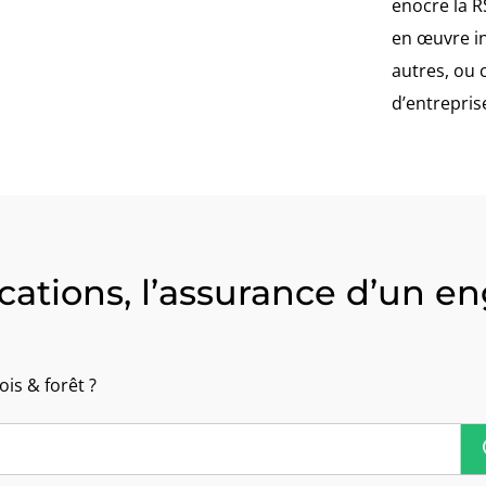
enocre la R
en œuvre i
autres, ou 
d’entrepris
ications, l’assurance d’un
is & forêt ?