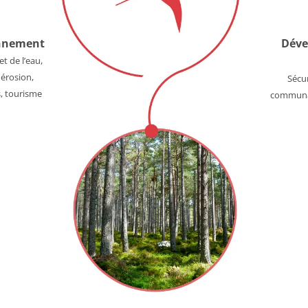
onnement
Déve
t de l’eau,
 érosion,
Sécur
s, tourisme
communau