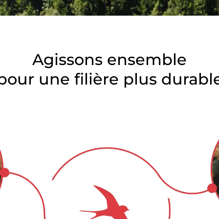
Corée du Sud
(coréen)
Inde
(anglais)
Japon
(japonais)
Agissons ensemble
pour une filière plus durabl