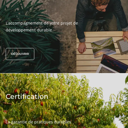
L’accompagnement de votre projet de
NOS EXPERTISES
développement durable
Agriculture biologique
Commerce équitable
DÉCOUVRIR
Agriculture durable
Qualité et securité alimentaire
Responsabilité sociétale des entreprises
Biodiversité et changement climatique
Allégations environnementales
Certification
La garantie de pratiques durables