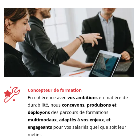
Europe
Allemagne
(allemand)
Espagne
(espagnol)
France
(français)
Italie
(italien)
Portugal
(portugais)
Roumanie
(roumain)
Serbie
(serbe)
Concepteur de formation
Suisse
(allemand)
En cohérence avec
vos ambitions
en matière de
Turquie
(turc)
durabilité, nous
concevons, produisons et
déployons
des parcours de formations
multimodaux, adaptés à vos enjeux, et
ECOCERT
engageants
pour vos salariés quel que soit leur
métier.
Qui sommes nous ?