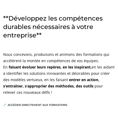
Inde
(anglais)
**Développez les compétences
Japon
(japonais)
durables nécessaires à votre
Amérique
entreprise**​
Argentine
(espagnol)
Brésil
(portugais)
Nous concevons, produisons et animons des formations qui
Canada
(anglais)
accélèrent la montée en compétences de vos équipes. ​
Canada
(français)
En
faisant évoluer leurs repères, en les inspirant,
en les aidant
à identifier les solutions innovantes et désirables pour créer
Chili
(espagnol)
des modèles vertueux, en les faisant
entrer en action,
Colombie
(espagnol)
s’entraîner, s’approprier des méthodes, des outils
pour
relever ces nouveaux défis !​
Mexique
(espagnol)
Pérou
(espagnol)
ACCÉDER DIRECTEMENT AUX FORMATIONS
États-Unis
(anglais)