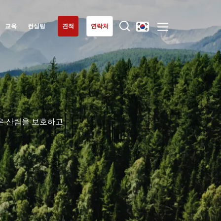
교육
컨설팅
견적
연락처
유럽
우리의 전문성
독일
(독일어)
유기농
루마니아
(루마니아어)
공정 무역
세르비아
(세르비아어)
은 산림을 보호하고
지속가능한 농업
스위스
(독일어)
품질과 식품안전
스페인
(스페인어)
기업의 사회적 책임
이탈리아
(이탈리아어)
생물다양성과 기후변화
튀르키예
환경 관련 주장
(튀르키예어)
포르투갈
(포르투갈어)
프랑스
(프랑스어)