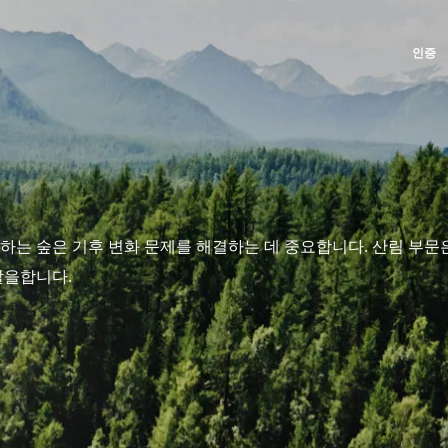
인증
글로벌
미국
우리의 사회적 책임(CSR) 약속
사업 부문
Global
(스페인어)
멕시코
(스페인어)
서비스를 통한 실천
농식품
Global
(영어)
미국
(영어)
우리 팀과 함께 성장하기
화장품
Global
(프랑스어)
브라질
(포르투갈어)
하는 숲은 기후 변화 문제를 해결하는 데 중요합니다. 산림 부문
환경을 위한 헌신
섬유
아르헨티나
(스페인어)
할을합니다.
우리 생태계와 함께 혁신하기
임업
아프리카
칠레
(스페인어)
홈케어-제품
남아프리카
(영어)
캐나다
(영어)
내구성 있는 소재
튀니지
(프랑스어)
캐나다
(프랑스어)
Inputs
콜롬비아
(스페인어)
아시아
대한민국
(한국어)
페루
(스페인어)