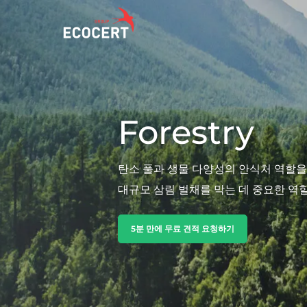
서비스
ECOCERT
Forestry
인증
Ecocert에 대하여
교육
News
탄소 풀과 생물 다양성의 안식처 역할을
컨설팅
Careers
대규모 삼림 벌채를 막는 데 중요한 역
5분 만에 무료 견적 요청하기