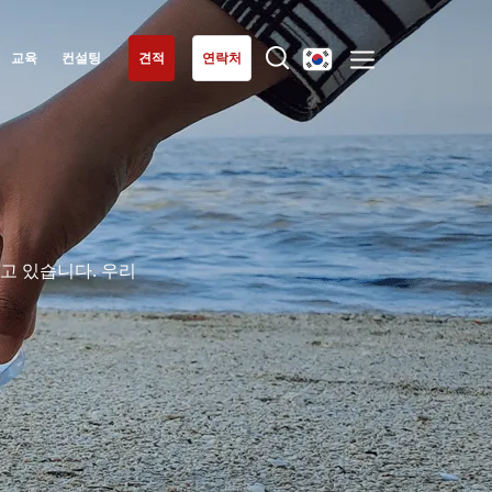
교육
컨설팅
견적
연락처
유럽
우리의 전문성
독일
(독일어)
유기농
루마니아
(루마니아어)
공정 무역
세르비아
(세르비아어)
고 있습니다. 우리
지속가능한 농업
스위스
(독일어)
품질과 식품안전
스페인
(스페인어)
기업의 사회적 책임
이탈리아
(이탈리아어)
생물다양성과 기후변화
튀르키예
환경 관련 주장
(튀르키예어)
포르투갈
(포르투갈어)
프랑스
(프랑스어)