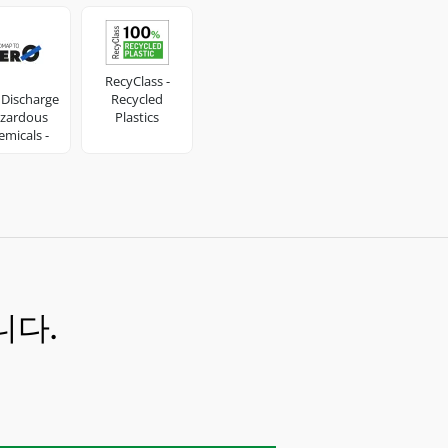
RecyClass -
 Discharge
Recycled
zardous
Plastics
micals -
shion &
ootwear
ndustry
니다.