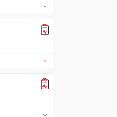
链开发环境和社会评估网格
在
展示每天在有机产品零售过程
训和个性化帮助。