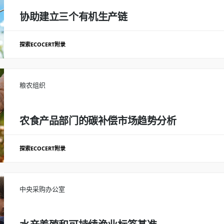
支持多方合同的执行，以确保所有行业参与者对可持续生产和价值分配方
协助建立三个有机生产链
结果
探索ECOCERT附录
每年评估39项业绩指标，协助签订10份多方合同
确定三个相关生产链的上游和下游参与者：扁豆，花椒，养蜂产品
对当前生
业的行动计划的提案
开发适合每个部门的工具和技术指南（转换期，生产和加
粮农组织
人和讲师的培训，以确保项目的连续性。
结果
农食产品部门的碳补偿市场趋势分析
培训了150多名生产者和技术人员
探索ECOCERT附录
绘制碳抵消市场参与者（监管机构、私营公司、标签所有人等）的情况图。
*与各部门参与者面谈，分析已建立的评价和晋升制度的优缺点。
中央采购办公室
结果
进行中