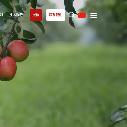
训
技术服务
报价
联系我们
欧洲
我们的专长
土耳其
(土耳其语)
有机农业
塞尔维亚
(塞尔维亚语)
公平贸易
德国
(德语)
可持续农业
意大利
(意大利语)
食品质量与安全
法国
(法语)
企业社会责任
瑞士
生物多样性与气候变化
(德语)
环境声明
罗马尼亚
(罗马尼亚语)
葡萄牙
(葡萄牙语)
西班牙
(西班牙语)