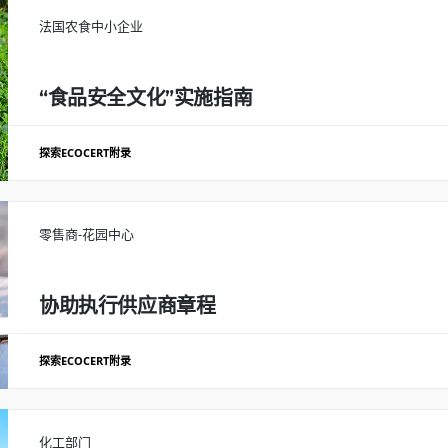
可能的质量标志的成本效益比较分析：有机，地理标志，公平贸易等。
法国农食中小企业
结果
为每个促销方案准备行动和预算计划
“食品安全文化”实施指南
探索ECOCERT附录
定义并实施食品安全文化，识别符合综合管理战略的挑战
零售商-花园中心
目标设定和参与制定行动计划
推行食物安全文化计划
协助执行供应商章程
结果
探索ECOCERT附录
确定食品安全文化政策以及推广该进程的工具
分析现有的商业惯例，以确定对供应商的主要承诺领域
评估其生产链中环境
队以提高他们对方法的认识
制定监测指标以评估供应商 *创建电子学习培训
化工部门