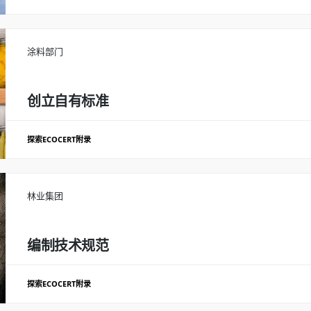
诊断并提出改进质量体系的建议
培训团队，提高他们实施方法的意识 *质量
则。
涂料部门
结果
创建风险分析和质量体系监控工具
创立自有标准
探索ECOCERT附录
协助推广国际涂料集团的良好做法
确定要推广的公司拥有良好的配方和规范
脱颖而出 *制定带有检查标准和指标的自有标准，并创建第三方审核系统。
林业集团
结果
推出3种天然涂料
编制技术规范
探索ECOCERT附录