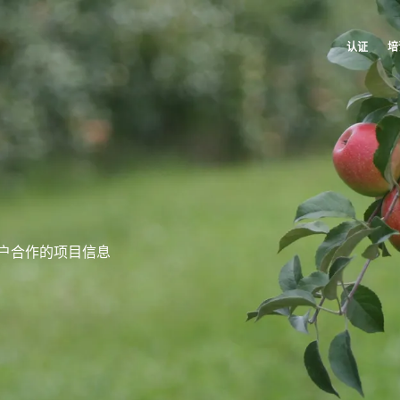
认证
培
全球的
美国
我们的企业社会责任承诺
我们的业务部门
Global
(法语)
加拿大
(法语)
通过我们的服务采取行动
农食产品
Global
(英语)
加拿大
(英语)
与团队共同进步
化妆品
Global
(西班牙语)
哥伦比亚
(西班牙语)
为环境保护贡献力量
纺织品
墨西哥
(西班牙语)
与我们的生态系统共同创新
林业
户合作的项目信息
非洲
巴西
(葡萄牙语)
家庭护理产品
南非
(英语)
智利
(西班牙语)
耐用材料
突尼斯
(法语)
Inputs
秘鲁
(西班牙语)
美国
(英语)
亚洲
阿根廷
(西班牙语)
中国
(中文)