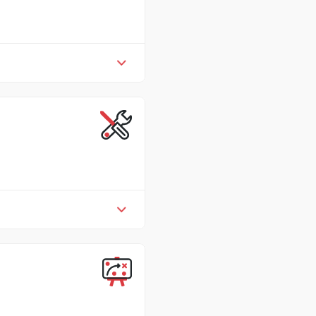
法的承诺。
产实践的诊断
关于实施有机农
工实践，标签等） *对制作
对现有方法和趋势的文件审查