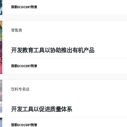
目标设定和参与制定行动计划
探索ECOCERT附录
推广运营企业社会责任项目
分析化妆品原料和纺织辅料可靠来源项目的优缺点
为这些原料和辅料的生产
24个国家开展评估
报告并提出行动计划，以进一步发展生产链并改善影响。
零售商
结果
结果
获得企业社会责任标签：中小企+
自2009年以来定期评估32条生产链
开发教育工具以协助推出有机产品
探索ECOCERT附录
指导商店所有部门的有机产品推广策略
制作视频材料（与店员一起拍摄），
中实施的良好做法
为每个部门准备指南和情况说明书
为商店中的团队提供培
饮料专卖店
结果
在120家新店中快速推出新的有机部门
开发工具以促进质量体系
探索ECOCERT附录