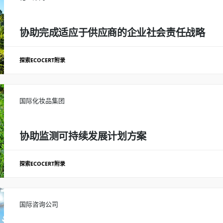
结果
在集团负责任采购政策上创建4个定制的电子学习模块
协助完成适应于供应商的企业社会责任战略
探索ECOCERT附录
系统的SWOT 分析和供应商社会责任评价工具
国际化妆品集团
文件审查、面谈关键部门（采购、质量保证、CSR）
确定加强负责任采购策略的战略领域
协助监测可持续发展计划方案
已建立的系统性能综合报告
考虑注意义务的行动建议，以防止社会，环境和治理风险
探索ECOCERT附录
指导集团实现可持续发展计划的目标
结果
国际咨询公司
分析原料生产链并确定评估和监测社会和环境绩效指标（KPI）的最佳策略
集团主要客户对供应商企业社会责任战略的验证