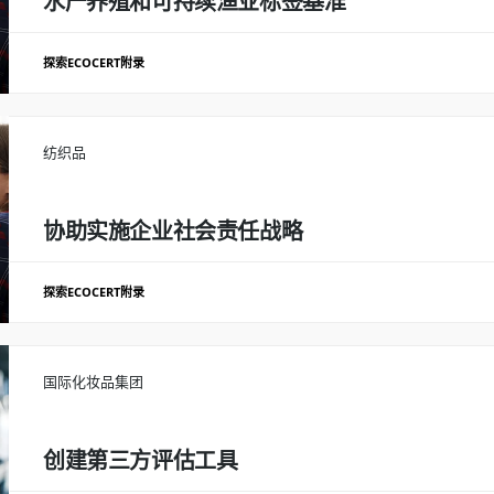
水产养殖和可持续渔业标签基准
探索ECOCERT附录
分析可持续渔业和水产养殖标签
参与海产品采购策略的制定 *为负责的渔业
好做法的内部私人标准。
纺织品
结果
分析了9种可持续渔业和水产养殖标签 为可持续渔业和水产养殖业的产品建
协助实施企业社会责任战略
准。
探索ECOCERT附录
对内部CSR主管的培训
国际化妆品集团
持续提供实地个性化支持
根据综合管理战略确定挑战
创建第三方评估工具
分级和利益相关方咨询