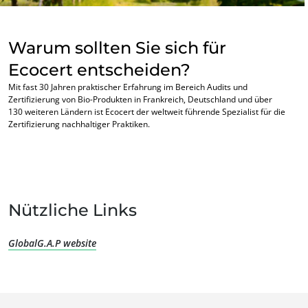
Warum sollten Sie sich für
Ecocert entscheiden?
Mit fast 30 Jahren praktischer Erfahrung im Bereich Audits und
Zertifizierung von Bio-Produkten in Frankreich, Deutschland und über
130 weiteren Ländern ist Ecocert der weltweit führende Spezialist für die
UNSERE KOMPETENZEN
Zertifizierung nachhaltiger Praktiken.
Bio-Landwirtschaft
Fairer Handel
Nachhaltige Landwirtschaft
Nützliche Links
Qualität und Lebensmittelsicherheit
Soziale Unternehmensverantwortung (CSR)
GlobalG.A.P website
Biodiversität und Klimawandel
Umweltbezogene Angaben