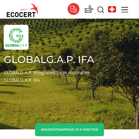
UNSERE LEISTUNGEN
Global
Zertifizierung
Global
(Englisch)
Global
(Französisch)
GLOBALG.A.P. IFA
Global
(Spanisch)
GLOBALG.A.P. Integrated Farm Assurance
GLOBALG.A.P. IFA
Afrika
Südafrika
(Englisch)
Tunesien
(Französisch)
Asien
China
(Chinesisch)
ANGEBOTSANFRAGE IN 5 MINUTEN
Indien
(Englisch)