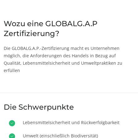
Japan
(Japanisch)
Südkorea
(Koreanisch)
Wozu eine GLOBALG.A.P
Zertifizierung?
Amerika
Argentinien
(Spanisch)
Die GLOBALG.A.P.-Zertifizierung macht es Unternehmen
möglich, die Anforderungen des Handels in Bezug auf
Brasilien
(Portugiesisch)
Qualität, Lebensmittelsicherheit und Umweltpraktiken zu
Chile
(Spanisch)
erfüllen
Kanada
(Englisch)
Kanada
(Französisch)
Kolumbien
(Spanisch)
Die Schwerpunkte
Mexiko
(Spanisch)
ECOCERT
Peru
(Spanisch)
Lebensmittelsicherheit und Rückverfolgbarkeit
Über uns
Vereinigte
(Englisch)
Staaten
Umwelt (einschließlich Biodiversität)
Aktuelles