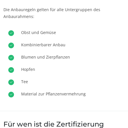
Die Anbauregeln gelten für alle Untergruppen des
Anbaurahmens:
Obst und Gemüse
Kombinierbarer Anbau
UNSERE GESCHÄFTSBEREICHE
Blumen und Zierpflanzen
Food - Verarbeitung & Handel
Kosmetik
Hopfen
Textil
Tee
Wald und Holz
Material zur Pflanzenvermehrung
Haushaltsprodukte
Nachhaltige Materialien
Inputs
Für wen ist die Zertifizierung