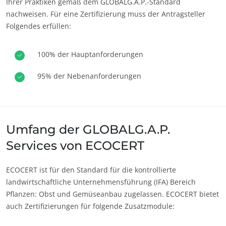
Ihrer Praktiken gemäß dem GLOBALG.A.P.-Standard
nachweisen. Für eine Zertifizierung muss der Antragsteller
Folgendes erfüllen:
100% der Hauptanforderungen
95% der Nebenanforderungen
Umfang der GLOBALG.A.P.
UNSERE CSR-VERPFLICHTUNGEN
Services von ECOCERT
Mit unseren Services handeln
Mit unseren Teams bewegen
ECOCERT ist für den Standard für die kontrollierte
Aktiv für unsere Umwelt
landwirtschaftliche Unternehmensführung (IFA) Bereich
Pflanzen: Obst und Gemüseanbau zugelassen. ECOCERT bietet
Innovation mit unserem Ökosystem
auch Zertifizierungen für folgende Zusatzmodule: