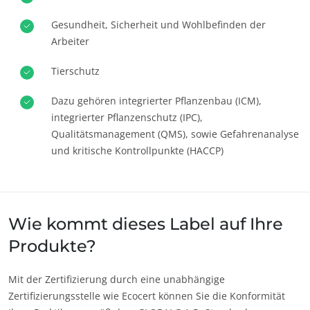
Karriere
Europa
Gesundheit, Sicherheit und Wohlbefinden der
Deutschland
(Deutsch)
Arbeiter
Frankreich
(Französisch)
Tierschutz
Italien
(Italienisch)
Dazu gehören integrierter Pflanzenbau (ICM),
Portugal
(Portugiesisch)
integrierter Pflanzenschutz (IPC),
Qualitätsmanagement (QMS), sowie Gefahrenanalyse
Rumänien
(Rumänisch)
und kritische Kontrollpunkte (HACCP)
Schweiz
(Deutsch)
Serbien
(Serbisch)
Spanien
(Spanisch)
Wie kommt dieses Label auf Ihre
Türkei
(Türkisch)
Produkte?
Mit der Zertifizierung durch eine unabhängige
Zertifizierungsstelle wie Ecocert können Sie die Konformität