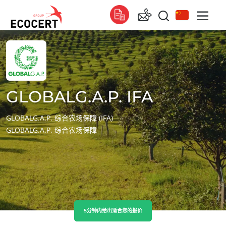
我们的服务
全球的
认证
Global
(法语)
培训
GLOBALG.A.P. IFA
Global
(英语)
技术服务
Global
(西班牙语)
GLOBALG.A.P. 综合农场保障 (IFA)
GLOBALG.A.P. 综合农场保障
非洲
南非
(英语)
突尼斯
(法语)
亚洲
5分钟内给出适合您的报价
中国
(中文)