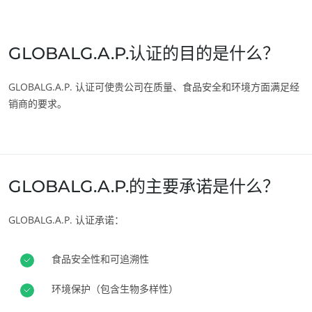
印度
(英语)
日本
(日语)
GLOBALG.A.P.认证的目的是什么？
韩国
(韩语)
GLOBALG.A.P. 认证可使贵公司在质量、食品安全和环境方面满足经
美国
销商的要求。
加拿大
(法语)
加拿大
(英语)
哥伦比亚
(西班牙语)
GLOBALG.A.P.的主要承诺是什么？
墨西哥
(西班牙语)
巴西
(葡萄牙语)
ECOCERT
GLOBALG.A.P. 认证承诺：
智利
(西班牙语)
关于我们
秘鲁
食品安全性和可追溯性
(西班牙语)
新闻
美国
(英语)
环境保护（包含生物多样性）
职业生涯
阿根廷
(西班牙语)