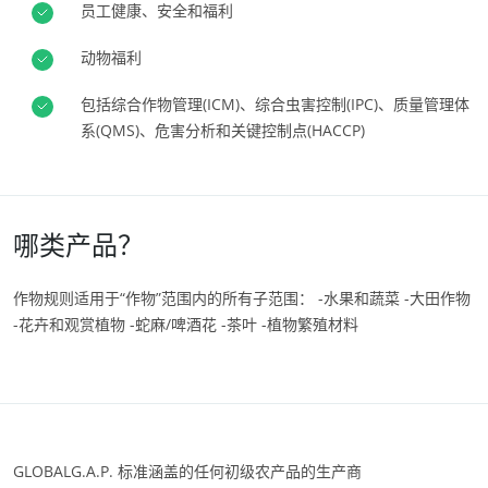
员工健康、安全和福利
欧洲
动物福利
土耳其
(土耳其语)
包括综合作物管理(ICM)、综合虫害控制(IPC)、质量管理体
塞尔维亚
(塞尔维亚语)
系(QMS)、危害分析和关键控制点(HACCP)
德国
(德语)
意大利
(意大利语)
法国
(法语)
哪类产品？
瑞士
(德语)
作物规则适用于“作物”范围内的所有子范围： -水果和蔬菜 -大田作物
罗马尼亚
(罗马尼亚语)
-花卉和观赏植物 -蛇麻/啤酒花 -茶叶 -植物繁殖材料
葡萄牙
(葡萄牙语)
西班牙
(西班牙语)
GLOBALG.A.P. 标准涵盖的任何初级农产品的生产商