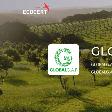
NUESTROS
ECOCERT
NUES
SERVICIOS
¿Quiénes
Actu
GLO
Certificación
somos?
Avan
Formación
Com
Noticias
GLOBALG.A
Consultoría
amb
Carreras
GLOBALG.A.
Inno