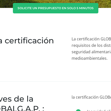
Corea del Sur
(coreano)
SOLICITE UN PRESUPUESTO EN SOLO 5 MINUTOS
India
(inglés)
Japón
(japonés)
a certificación
La certificación GLO
requisitos de los dis
seguridad alimentari
medioambientales.
ves de la
la certificación GLOB
BALG.A.P. :