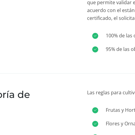
que permite validar 
acuerdo con el están
certificado, el solici
100% de las 
95% de las o
ría de
Las reglas para cultiv
Frutas y Hort
Flores y Or