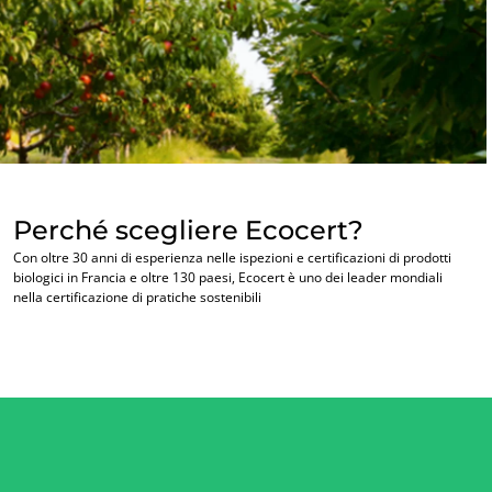
I NOSTRI SETTORI DI ATTIVITÀ
Agroalimentare
Cosmetici
Tessile
Silvicoltura
Perché scegliere Ecocert?
Prodotti per la cura della casa
Con oltre 30 anni di esperienza nelle ispezioni e certificazioni di prodotti
Materiali durevoli
biologici in Francia e oltre 130 paesi, Ecocert è uno dei leader mondiali
nella certificazione di pratiche sostenibili
Inputs