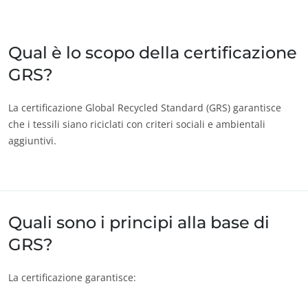
Giappone
(giapponese)
India
(inglese)
Qual è lo scopo della certificazione
GRS?
America
Argentina
(spagnolo)
La certificazione Global Recycled Standard (GRS) garantisce
che i tessili siano riciclati con criteri sociali e ambientali
Brasile
(portoghese)
aggiuntivi.
Canada
(francese)
Canada
(inglese)
Cile
(spagnolo)
Quali sono i principi alla base di
Colombia
(spagnolo)
GRS?
Messico
(spagnolo)
ECOCERT
Perù
(spagnolo)
La certificazione garantisce:
Chi siamo
Stati Uniti
(inglese)
News