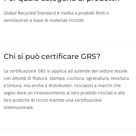
Global Recycled Standard è rivolta a prodotti finiti o
semilavorati a base di materiali riciclati.
Chi si può certificare GRS?
IL NOSTRO IMPEGNO CSR
La certificazione GRS si applica ad aziende del settore tessile
Agire attraverso i nostri servizi
con attività di filatura, stampa, cucitura, sgranatura, tessitura
Progressi con i nostri team
e tintura, ma anche a distributori, riciclatori e marchi che
Impegno per l'ambiente
voglio dare un riconoscimento ai loro prodotti riciclati e alle
loro pratiche di riciclo tramite una certificazione
Innovare con il nostro ecosistema
internazionale.