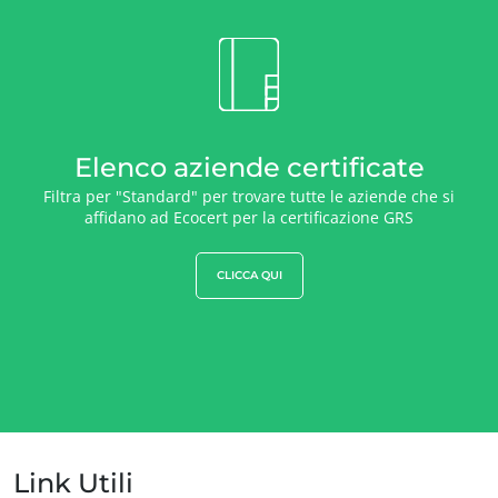
Elenco aziende certificate
Filtra per "Standard" per trovare tutte le aziende che si
affidano ad Ecocert per la certificazione GRS
CLICCA QUI
Link Utili
IL NOSTRO KNOW-HOW