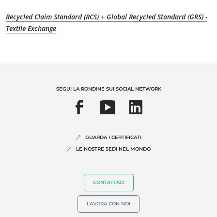
Recycled Claim Standard (RCS) + Global Recycled Standard (GRS) -
Agricoltura biologica
Textile Exchange
Commercio equo solidale
Agricoltura sostenibile
Qualità e sicurezza alimentare
Responsabilità Sociale d'Impresa
SEGUI LA RONDINE SUI SOCIAL NETWORK
Biodiversità e cambiamento climatico
Dichiarazioni ambientali
GUARDA I CERTIFICATI
LE NOSTRE SEDI NEL MONDO
CONTATTACI
LAVORA CON NOI