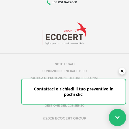
+39 051 0422060
Agire per un mondo sostenibile
NOTE LEGALI
CONDIZIONI GENERALI D'USO
POLITICA DI PROTEZIONE DEI DATI PERSONALI
POLITICA DI GESTIONE DEI COOKIE
Contattaci o richiedi il tuo preventivo in
RIFERIMENTI NON AUTORIZZATI
pochi clic!
ETHICS & ALERTS
GESTIONE DEL CONSENSO
Il tuo preventivo
©2026 ECOCERT GROUP
Richiedi il tuo preventivo in pochi clic per le certificazioni
adatte alle tue esigenze