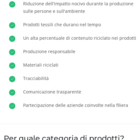
Riduzione dell'impatto nocivo durante la produzione
Europa
Lavora con noi
sulle persone e sull'ambiente
Francia
(francese)
Prodotti tessili che durano nel tempo
Germania
(tedesco)
Un alta percentuale di contenuto riciclato nei prodotti
Italia
(italiano)
Portogallo
(portoghese)
Produzione responsabile
Romania
(rumeno)
Materiali riciclati
Serbia
(serbo)
Tracciabilità
Spagna
(spagnolo)
Comunicazione trasparente
Svizzera
(tedesco)
Turchia
(turco)
Partecipazione delle aziende coinvolte nella filiera
Per quale categoria di prodotti?