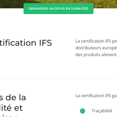
Corée du Sud
(coréen)
DEMANDER UN DEVIS EN 5 MINUTES
Inde
(anglais)
Japon
(japonais)
tification IFS
La certification IFS
distributeurs europé
des produits aliment
s de la
La certification IFS ga
ité et
Traçabilité