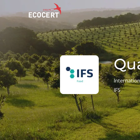
NOS SERVICES
ECOCERT
Certification
Qui sommes nous ?
Qua
Formation
Actualités
Conseil
Carrières
Internatio
IFS