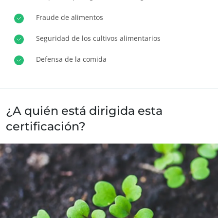
Europa
Fraude de alimentos
Alemania
(alemán)
Seguridad de los cultivos alimentarios
España
(español)
Defensa de la comida
Francia
(francés)
Italia
(italiano)
Portugal
(portugués)
¿A quién está dirigida esta
Rumania
(rumano)
certificación?
Serbia
(serbio)
Suiza
(alemán)
A todos los fabricantes de productos alimenticios industriales,
Turquía
(turco)
agencias comerciales, importadores, corredores, empresas de
logística, mayoristas y minoristas.