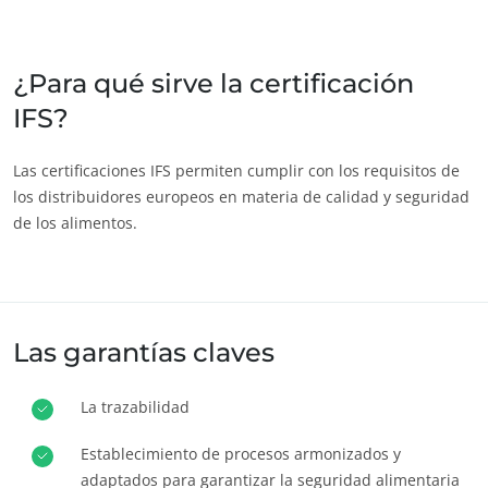
India
(inglés)
Japón
(japonés)
¿Para qué sirve la certificación
IFS?
America
Argentina
(español)
Las certificaciones IFS permiten cumplir con los requisitos de
los distribuidores europeos en materia de calidad y seguridad
Brasil
(portugués)
de los alimentos.
Canadá
(francés)
Canadá
(inglés)
Chile
(español)
Las garantías claves
Colombia
(español)
ECOCERT
Estados Unidos
(inglés)
¿Quiénes somos?
La trazabilidad
México
(español)
Noticias
Establecimiento de procesos armonizados y
Perú
(español)
Carreras
adaptados para garantizar la seguridad alimentaria