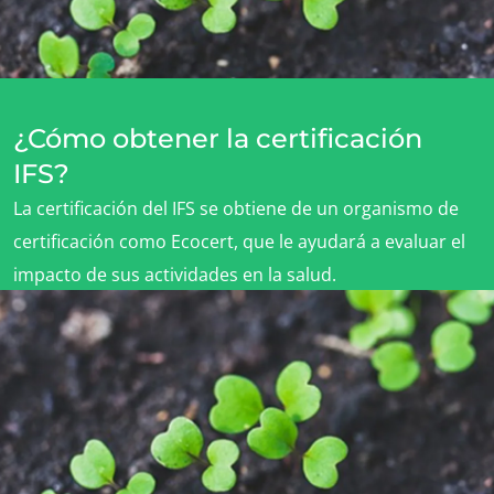
NUESTROS COMPROMISOS RSE
¿Cómo obtener la certificación
Actuar a través de nuestros servicios
IFS?
Avanzar con nuestros equipos
La certificación del IFS se obtiene de un organismo de
Comprometerse con nuestro medio ambiente
certificación como Ecocert, que le ayudará a evaluar el
Innovar con nuestro ecosistema
impacto de sus actividades en la salud.
SOLICITE UN PRESUPUESTO
CONTACTE A NUESTROS EXPERTOS