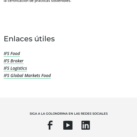
la certificación de prácticas sostenibles.
Enlaces útiles
IFS Food
IFS Broker
IFS Logistics
NUESTRA EXPERIENCIA
IFS Global Markets Food
Agricultura ecológica
Comercio justo
Agricultura sostenible
Calidad y seguridad alimentaria
SIGA A LA GOLONDRINA EN LAS REDES SOCIALES
Responsabilidad social corporativa
Biodiversidad y cambio climático