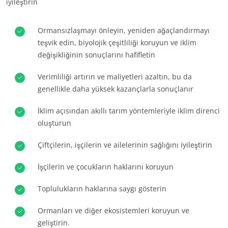
Haberler
iyileştirin
Avrupa
Kariyer
Almanya
(Almanca)
Ormansızlaşmayı önleyin, yeniden ağaçlandırmayı
teşvik edin, biyolojik çeşitliliği koruyun ve iklim
Fransa
(Fransızca)
değişikliğinin sonuçlarını hafifletin
Portekiz
(Portekizce)
Verimliliği artırın ve maliyetleri azaltın, bu da
Romanya
(Rumence)
genellikle daha yüksek kazançlarla sonuçlanır
Sırbistan
(Sırpça)
İklim açısından akıllı tarım yöntemleriyle iklim direnci
Türkiye
(Türkçe)
oluşturun
İspanya
(İspanyolca)
Çiftçilerin, işçilerin ve ailelerinin sağlığını iyileştirin
İsviçre
(Almanca)
İşçilerin ve çocukların haklarını koruyun
İtalya
(İtalyanca)
Toplulukların haklarına saygı gösterin
Ormanları ve diğer ekosistemleri koruyun ve
geliştirin.