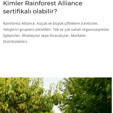
Kimler Rainforest Alliance
sertifikalı olabilir?
İŞ SEKTÖRLERIMIZ
Rainforest Alliance, Küçük ve büyük çiftliklere (Üreticiler,
Tarımsal gıda
Yetiştirici grupları) yöneliktir. Tek ve çok sahalı organizasyonlar
Kozmetikler
(İşleyiciler, İthalatçılar veya İhracatçılar, Markalar,
Tekstiller
Distribütörler).
Ormancılık
Evde bakım ürünleri
Dayanıklı malzemeler
Inputs