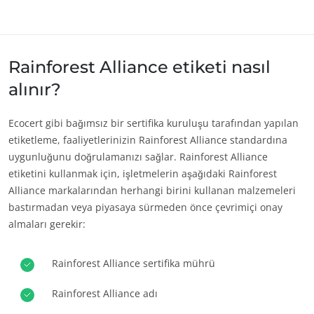
Rainforest Alliance etiketi nasıl
alınır?
Ecocert gibi bağımsız bir sertifika kuruluşu tarafından yapılan
etiketleme, faaliyetlerinizin Rainforest Alliance standardına
CSR TAAHHÜTLERIMIZ
uygunluğunu doğrulamanızı sağlar. Rainforest Alliance
Hi̇zmetleri̇mi̇zle harekete geç
etiketini kullanmak için, işletmelerin aşağıdaki Rainforest
Alliance markalarından herhangi birini kullanan malzemeleri
Eki̇pleri̇mi̇zle i̇lerl
bastırmadan veya piyasaya sürmeden önce çevrimiçi onay
Çevremi̇z i̇çi̇n çaliş
almaları gerekir:
Ekosi̇stemi̇mi̇zle yeni̇li̇k
Rainforest Alliance sertifika mührü
Rainforest Alliance adı