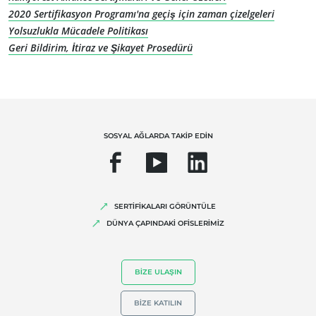
UZMANLIKLARIMIZ
2020 Sertifikasyon Programı'na geçiş için zaman çizelgeleri
Organik Tarım
Yolsuzlukla Mücadele Politikası
Geri Bildirim, İtiraz ve Şikayet Prosedürü
Fair Trade (Adil Ticaret)
Sürdürülebilir tarım
Kalite ve gıda güvenliği
Kurumsal Sosyal Sorumluluk
SOSYAL AĞLARDA TAKİP EDİN
Biyoçeşitlilik ve iklim değişikliği
Çevresel iddialar
SERTİFİKALARI GÖRÜNTÜLE
DÜNYA ÇAPINDAKİ OFİSLERİMİZ
BIZE ULAŞIN
BIZE KATILIN