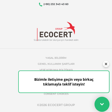
(+90) 232 343 43 60
Sürdürülebilir bir dünya için hareket edin
YASAL BILDIRIM
GENEL KULLANIM ŞARTLARI
VERI KORUMA POLITIKASI
ÇEREZ YÖNETIM POLITIKASI
Bizimle iletişime geçin veya birkaç
İZINSIZ REFERANS
tıklamayla teklif isteyin!
ETHICS & ALERTS
CONSENT CHOICES
Teklifiniz
©2026 ECOCERT GROUP
İhtiyaçlarınıza uygun sertifikalar için teklifinizi birkaç