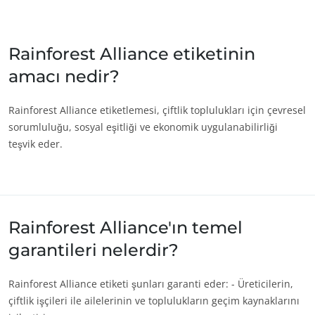
Japonya
(Japonca)
Çin
(Çince)
Rainforest Alliance etiketinin
amacı nedir?
Amerika
Amerika Birleşik
(İngilizce)
Rainforest Alliance etiketlemesi, çiftlik toplulukları için çevresel
Devletleri
sorumluluğu, sosyal eşitliği ve ekonomik uygulanabilirliği
Arjantin
(İspanyolca)
teşvik eder.
Brezilya
(Portekizce)
Kanada
(Fransızca)
Kanada
(İngilizce)
Rainforest Alliance'ın temel
Kolombiya
(İspanyolca)
garantileri nelerdir?
Meksika
(İspanyolca)
ECOCERT
Peru
(İspanyolca)
Rainforest Alliance etiketi şunları garanti eder: - Üreticilerin,
Hakkımızda
Şili
(İspanyolca)
çiftlik işçileri ile ailelerinin ve toplulukların geçim kaynaklarını