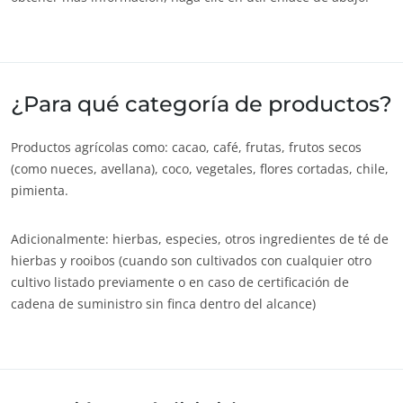
¿Para qué categoría de productos?
Productos agrícolas como: cacao, café, frutas, frutos secos
(como nueces, avellana), coco, vegetales, flores cortadas, chile,
pimienta.
Adicionalmente: hierbas, especies, otros ingredientes de té de
hierbas y rooibos (cuando son cultivados con cualquier otro
cultivo listado previamente o en caso de certificación de
NUESTROS SECTORES COMERCIALES
cadena de suministro sin finca dentro del alcance)
Agroalimentario
Cosméticos
Textiles
Forestal