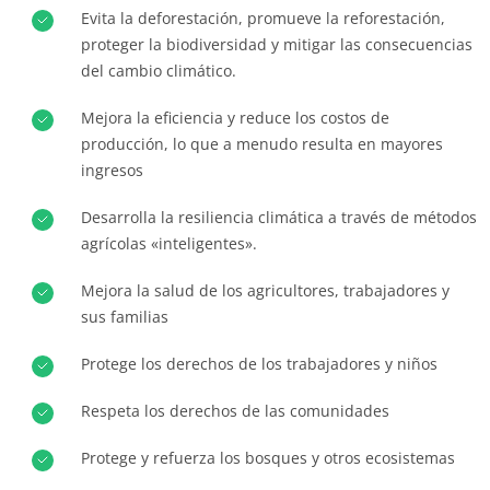
Evita la deforestación, promueve la reforestación,
ECOCERT
Europa
proteger la biodiversidad y mitigar las consecuencias
¿Quiénes somos?
Alemania
(alemán)
del cambio climático.
Noticias
España
(español)
Mejora la eficiencia y reduce los costos de
Carreras
Francia
(francés)
producción, lo que a menudo resulta en mayores
ingresos
Italia
(italiano)
Portugal
(portugués)
Desarrolla la resiliencia climática a través de métodos
agrícolas «inteligentes».
Rumania
(rumano)
Serbia
(serbio)
Mejora la salud de los agricultores, trabajadores y
sus familias
Suiza
(alemán)
Turquía
(turco)
Protege los derechos de los trabajadores y niños
Respeta los derechos de las comunidades
Protege y refuerza los bosques y otros ecosistemas