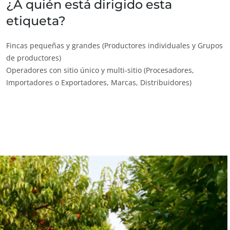
¿A quién está dirigido esta
Productos del hogar
etiqueta?
Materiales sostenibles
Fincas pequeñas y grandes (Productores individuales y Grupos
Insumos
de productores)
Operadores con sitio único y multi-sitio (Procesadores,
Importadores o Exportadores, Marcas, Distribuidores)