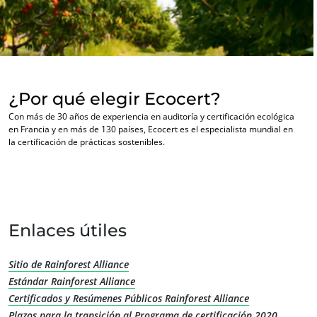
¿Por qué elegir Ecocert?
Con más de 30 años de experiencia en auditoría y certificación ecológica
en Francia y en más de 130 países, Ecocert es el especialista mundial en
la certificación de prácticas sostenibles.
Enlaces útiles
NUESTRA EXPERIENCIA
Sitio de Rainforest Alliance
Agricultura ecológica
Estándar Rainforest Alliance
Comercio justo
Certificados y Resúmenes Públicos Rainforest Alliance
Plazos para la transición al Programa de certificación 2020
Agricultura sostenible