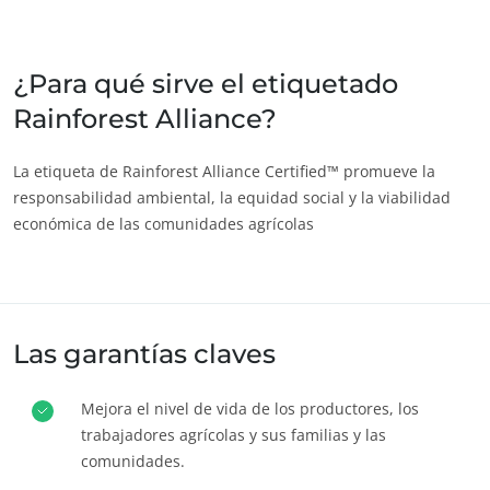
India
(inglés)
Japón
(japonés)
¿Para qué sirve el etiquetado
Rainforest Alliance?
America
Argentina
(español)
La etiqueta de Rainforest Alliance Certified™ promueve la
responsabilidad ambiental, la equidad social y la viabilidad
Brasil
(portugués)
económica de las comunidades agrícolas
Canadá
(francés)
Canadá
(inglés)
Chile
(español)
Las garantías claves
Colombia
(español)
Estados Unidos
(inglés)
Mejora el nivel de vida de los productores, los
México
(español)
trabajadores agrícolas y sus familias y las
comunidades.
Perú
(español)