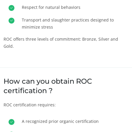
Respect for natural behaviors
OS NOSSOS COMPROMISSOS DE RSE
Transport and slaughter practices designed to
Agir através dos nossos serviços
minimize stress
Progressar com as nossas equipas
ROC offers three levels of commitment: Bronze, Silver and
Investir no nosso ambiente
Gold.
Inovar com o nosso ecossistema
How can you obtain ROC
certification ?
ROC certification requires:
A recognized prior organic certification