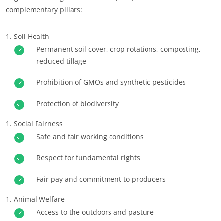
complementary pillars:
Europa
Alemanha
(alemão)
Soil Health
Espanha
(espanhol)
Permanent soil cover, crop rotations, composting,
reduced tillage
França
(francês)
Itália
(italiano)
Prohibition of GMOs and synthetic pesticides
Portugal
(português)
Protection of biodiversity
Roménia
(romeno)
Social Fairness
Suíça
(alemão)
Safe and fair working conditions
Sérvia
(sérvio)
Respect for fundamental rights
Turquia
(turco)
Fair pay and commitment to producers
Animal Welfare
Access to the outdoors and pasture