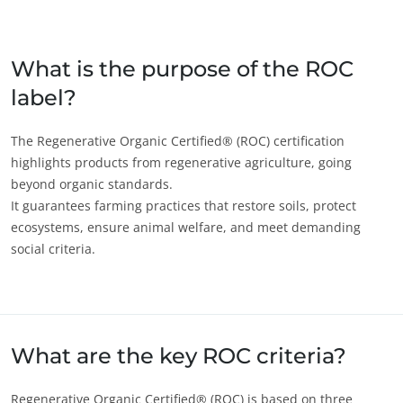
Japão
(japonês)
Índia
(inglês)
What is the purpose of the ROC
label?
América
Argentina
(espanhol)
The Regenerative Organic Certified® (ROC) certification
highlights products from regenerative agriculture, going
Brasil
(português)
beyond organic standards.
Canadá
(francês)
It guarantees farming practices that restore soils, protect
ecosystems, ensure animal welfare, and meet demanding
Canadá
(inglês)
social criteria.
Chile
(espanhol)
ECOCERT
Colômbia
(espanhol)
Sobre nós
Estados Unidos
(inglês)
Notícias
México
(espanhol)
What are the key ROC criteria?
Carreiras
Peru
(espanhol)
Regenerative Organic Certified® (ROC) is based on three