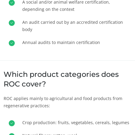
A social and/or animal welfare certification,
depending on the context
An audit carried out by an accredited certification
body
Annual audits to maintain certification
Which product categories does
OS NOSSOS SECTORES DE ACTIVIDADE
ROC cover?
Agro-alimentar
Cosméticos
ROC applies mainly to agricultural and food products from
regenerative practices:
Têxteis
Florestas
Crop production: fruits, vegetables, cereals, legumes
Produtos para cuidados do lar