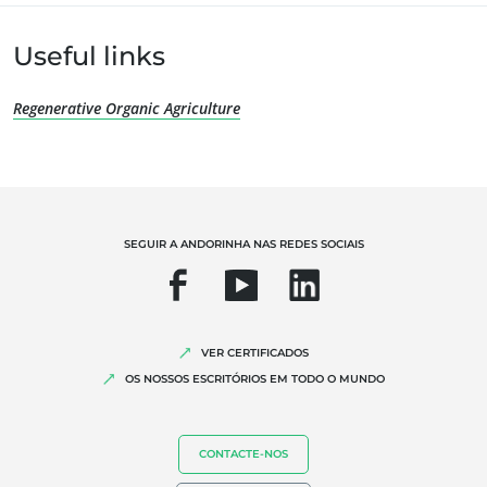
Useful links
Regenerative Organic Agriculture
OS NOSSOS SERVIÇOS ESPECIALIZADOS
Agricultura biológica
Comércio Justo
Agricultura sustentável
SEGUIR A ANDORINHA NAS REDES SOCIAIS
Qualidade e segurança alimentar
Responsabilidade Social Empresarial
Biodiversidade e alterações climáticas
VER CERTIFICADOS
Declarações ambientais
OS NOSSOS ESCRITÓRIOS EM TODO O MUNDO
CONTACTE-NOS