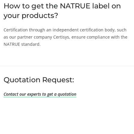
How to get the NATRUE label on
your products?
Certification through an independent certification body, such
as our partner company Certisys, ensure compliance with the
NATRUE standard.
Quotation Request:
Contact our experts to get a quotation
OS NOSSOS SECTORES DE ACTIVIDADE
Agro-alimentar
Cosméticos
Têxteis