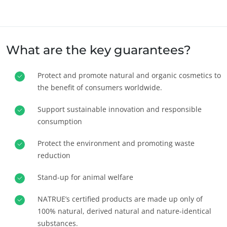
Europa
Alemanha
(alemão)
Espanha
(espanhol)
What are the key guarantees?
França
(francês)
Protect and promote natural and organic cosmetics to
Itália
(italiano)
the benefit of consumers worldwide.
Portugal
(português)
Support sustainable innovation and responsible
Roménia
(romeno)
consumption
Suíça
(alemão)
Protect the environment and promoting waste
Sérvia
(sérvio)
reduction
Turquia
(turco)
Stand-up for animal welfare
NATRUE’s certified products are made up only of
100% natural, derived natural and nature-identical
substances.