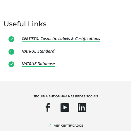
Useful Links
CERTISYS, Cosmetic Labels & Certifications
NATRUE Standard
OS NOSSOS SERVIÇOS ESPECIALIZADOS
NATRUE Database
Agricultura biológica
Comércio Justo
Agricultura sustentável
SEGUIR A ANDORINHA NAS REDES SOCIAIS
Qualidade e segurança alimentar
Responsabilidade Social Empresarial
Biodiversidade e alterações climáticas
VER CERTIFICADOS
Declarações ambientais