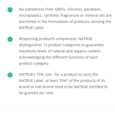
No substances from GMOs, silicones, parabens,
microplastics, synthetic fragrances or mineral oils are
OS NOSSOS COMPROMISSOS DE RSE
permitted in the formulation of products carrying the
NATRUE Label.
Agir através dos nossos serviços
Progressar com as nossas equipas
Respecting product’s uniqueness: NATRUE
distinguishes 13 product categories to guarantee
Investir no nosso ambiente
maximum levels of natural and organic content
Inovar com o nosso ecossistema
acknowledging the different functions of each
product category.
NATRUE’s 75% rule : for a product to carry the
NATRUE Label, at least 75%* of the products of its
brand or sub-brand need to be NATRUE certified to
be granted our seal.