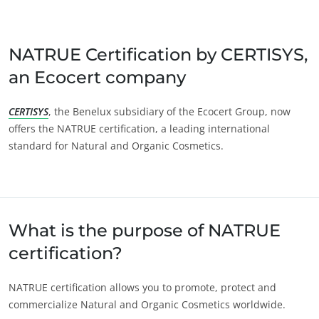
Japão
(japonês)
Índia
(inglês)
NATRUE Certification by CERTISYS,
an Ecocert company
América
Argentina
(espanhol)
CERTISYS
, the Benelux subsidiary of the Ecocert Group, now
offers the NATRUE certification, a leading international
Brasil
(português)
standard for Natural and Organic Cosmetics.
Canadá
(francês)
Canadá
(inglês)
Chile
(espanhol)
What is the purpose of NATRUE
ECOCERT
Colômbia
(espanhol)
certification?
Sobre nós
Estados Unidos
(inglês)
Notícias
México
(espanhol)
NATRUE certification allows you to promote, protect and
Carreiras
Peru
(espanhol)
commercialize Natural and Organic Cosmetics worldwide.