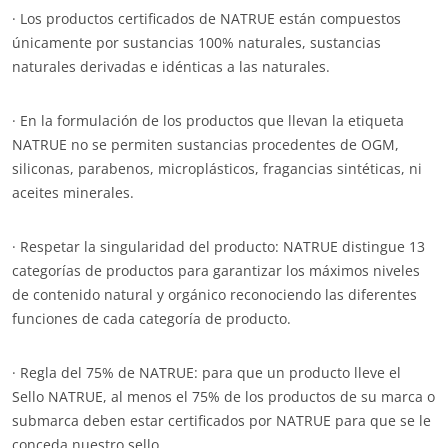
· Los productos certificados de NATRUE están compuestos
únicamente por sustancias 100% naturales, sustancias
naturales derivadas e idénticas a las naturales.
NUESTROS COMPROMISOS RSE
Actuar a través de nuestros servicios
· En la formulación de los productos que llevan la etiqueta
NATRUE no se permiten sustancias procedentes de OGM,
Avanzar con nuestros equipos
siliconas, parabenos, microplásticos, fragancias sintéticas, ni
Comprometerse con nuestro medio ambiente
aceites minerales.
Innovar con nuestro ecosistema
· Respetar la singularidad del producto: NATRUE distingue 13
categorías de productos para garantizar los máximos niveles
de contenido natural y orgánico reconociendo las diferentes
funciones de cada categoría de producto.
· Regla del 75% de NATRUE: para que un producto lleve el
Sello NATRUE, al menos el 75% de los productos de su marca o
submarca deben estar certificados por NATRUE para que se le
conceda nuestro sello.