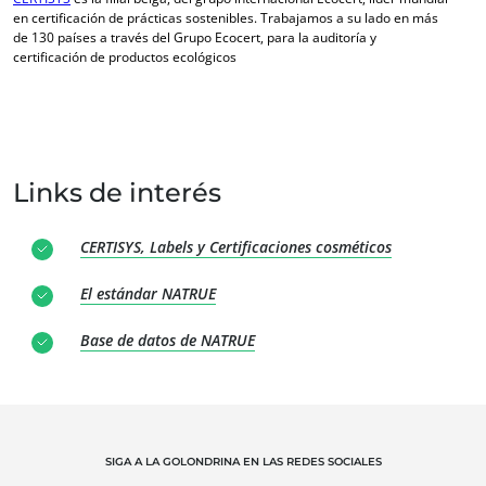
en certificación de prácticas sostenibles. Trabajamos a su lado en más
de 130 países a través del Grupo Ecocert, para la auditoría y
certificación de productos ecológicos
Links de interés
NUESTRA EXPERIENCIA
CERTISYS, Labels y Certificaciones cosméticos
Agricultura ecológica
El estándar NATRUE
Comercio justo
Agricultura sostenible
Base de datos de NATRUE
Calidad y seguridad alimentaria
Responsabilidad social corporativa
Biodiversidad y cambio climático
SIGA A LA GOLONDRINA EN LAS REDES SOCIALES
Environmentals claims