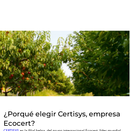
Forestal
Productos del hogar
Materiales sostenibles
Insumos
¿Porqué elegir Certisys, empresa
Ecocert?
CERTISYS
es la filial belga, del grupo internacional Ecocert, líder mundial