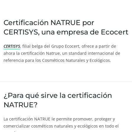
India
(inglés)
Japón
(japonés)
Certificación NATRUE por
CERTISYS, una empresa de Ecocert
America
Argentina
(español)
CERTISYS
, filial belga del Grupo Ecocert, ofrece a partir de
ahora la certificación Natrue, un standard internacional de
Brasil
(portugués)
referencia para los Cosméticos Naturales y Ecológicos.
Canadá
(francés)
Canadá
(inglés)
Chile
(español)
¿Para qué sirve la certificación
ECOCERT
Colombia
(español)
NATRUE?
¿Quiénes somos?
Estados Unidos
(inglés)
Noticias
México
(español)
La certificación NATRUE le permite promover, proteger y
Carreras
Perú
(español)
comercializar cosméticos naturales y ecológicos en todo el