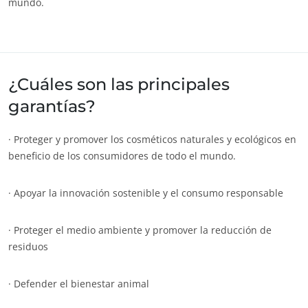
mundo.
Europa
Alemania
(alemán)
España
(español)
¿Cuáles son las principales
Francia
(francés)
garantías?
Italia
(italiano)
Portugal
(portugués)
· Proteger y promover los cosméticos naturales y ecológicos en
beneficio de los consumidores de todo el mundo.
Rumanía
(rumano)
Serbia
(serbio)
· Apoyar la innovación sostenible y el consumo responsable
Suiza
(alemán)
Turquía
(turco)
· Proteger el medio ambiente y promover la reducción de
residuos
· Defender el bienestar animal