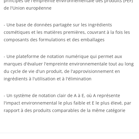
principes de l'empreinte environnementale des produits (PEF)
de l'Union européenne
- Une base de données partagée sur les ingrédients
cosmétiques et les matières premières, couvrant à la fois les
composants des formulations et des emballages
- Une plateforme de notation numérique qui permet aux
NOS ENGAGEMENTS RSE
marques d'évaluer l'empreinte environnementale tout au long
du cycle de vie d'un produit, de l'approvisionnement en
Agir via nos prestations
ingrédients à l'utilisation et à l'élimination
Progresser avec nos équipes
S’investir pour notre environnement
- Un système de notation clair de A à E, où A représente
l'impact environnemental le plus faible et E le plus élevé, par
Innover avec notre écosystème
rapport à des produits comparables de la même catégorie