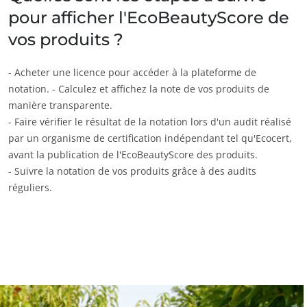
pour afficher l'EcoBeautyScore de
vos produits ?
NOS SECTEURS D'ACTIVITÉ
Agroalimentaire
- Acheter une licence pour accéder à la plateforme de
Cosmétique
notation. - Calculez et affichez la note de vos produits de
manière transparente.
Textile
- Faire vérifier le résultat de la notation lors d'un audit réalisé
Bois et forêt
par un organisme de certification indépendant tel qu'Ecocert,
Produits de la maison
avant la publication de l'EcoBeautyScore des produits.
- Suivre la notation de vos produits grâce à des audits
Matériaux durables
réguliers.
Agrofourniture