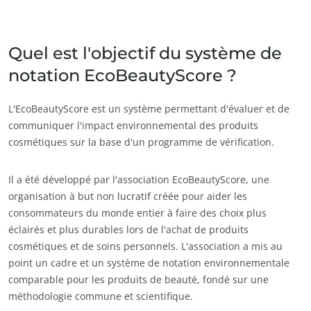
Inde
(anglais)
Japon
(japonais)
Quel est l'objectif du système de
notation EcoBeautyScore ?
Amérique
Argentine
(espagnol)
L'EcoBeautyScore est un système permettant d'évaluer et de
communiquer l'impact environnemental des produits
Brésil
(portugais)
cosmétiques sur la base d'un programme de vérification.
Canada
(anglais)
Canada
(français)
Il a été développé par l'association EcoBeautyScore, une
organisation à but non lucratif créée pour aider les
Chili
(espagnol)
consommateurs du monde entier à faire des choix plus
Colombie
(espagnol)
éclairés et plus durables lors de l'achat de produits
cosmétiques et de soins personnels. L'association a mis au
Mexique
(espagnol)
point un cadre et un système de notation environnementale
ECOCERT
Pérou
(espagnol)
comparable pour les produits de beauté, fondé sur une
Qui sommes nous ?
États-Unis
(anglais)
méthodologie commune et scientifique.