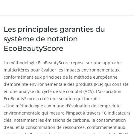
Actualités
Europe
Carrières
Allemagne
(allemand)
Les principales garanties du
Espagne
(espagnol)
système de notation
France
(français)
EcoBeautyScore
Italie
(italien)
Portugal
(portugais)
La méthodologie EcoBeautyScore repose sur une approche
Roumanie
(roumain)
multicritères pour évaluer les impacts environnementaux,
conformément aux principes de la méthode européenne
Serbie
(serbe)
d'empreinte environnementale des produits (PEF) qui consiste
Suisse
(allemand)
en une analyse du cycle de vie complet (ACV). L'association
EcoBeautyScore a créé une solution qui fournit :
Turquie
(turc)
- Une méthodologie commune d'évaluation de l'empreinte
environnementale qui mesure l'impact à travers 16 indicateurs
clés, notamment les émissions de carbone, la consommation
d'eau et la consommation de ressources, conformément aux