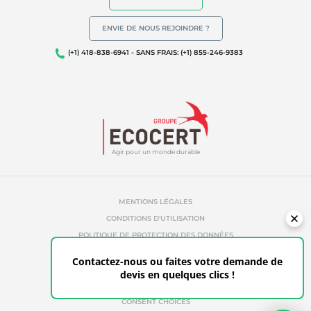
ENVIE DE NOUS REJOINDRE ?
(+1) 418-838-6941 - SANS FRAIS: (+1) 855-246-9383
Agir pour un monde durable
MENTIONS LÉGALES
CONDITIONS D'UTILISATION
POLITIQUE DE PROTECTION DES DONNÉES
POLITIQUE DE TÉMOINS
Contactez-nous ou faites votre demande de
RÉFÉRENCES ABUSIVES
devis en quelques clics !
ETHIQUE & ALERTE
ESPACE CLIENT
CONSENT CHOICES