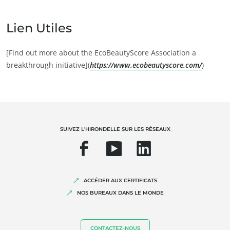
NOS EXPERTISES
Agriculture biologique
Lien Utiles
Commerce équitable
[Find out more about the EcoBeautyScore Association a
Agriculture durable
breakthrough initiative](
https://www.ecobeautyscore.com/
)
Qualité et securité alimentaire
Responsabilité sociétale des entreprises
Biodiversité et changement climatique
Allégations environnementales
SUIVEZ L'HIRONDELLE SUR LES RÉSEAUX
ACCÉDER AUX CERTIFICATS
NOS BUREAUX DANS LE MONDE
CONTACTEZ-NOUS