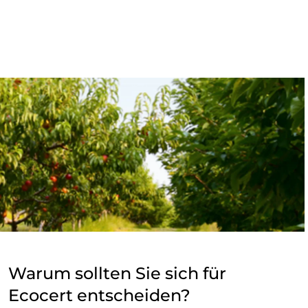
UNSERE GESCHÄFTSBEREICHE
Food - Verarbeitung & Handel
Kosmetik
Textil
Wald und Holz
Warum sollten Sie sich für
Haushaltsprodukte
Ecocert entscheiden?
Nachhaltige Materialien