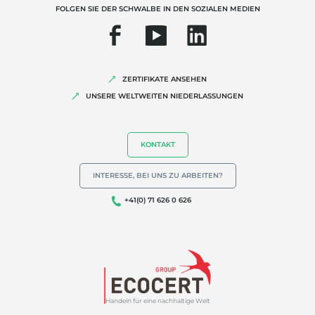
Bio-Landwirtschaft
FOLGEN SIE DER SCHWALBE IN DEN SOZIALEN MEDIEN
Fairer Handel
Nachhaltige Landwirtschaft
Qualität und Lebensmittelsicherheit
ZERTIFIKATE ANSEHEN
UNSERE WELTWEITEN NIEDERLASSUNGEN
Soziale Unternehmensverantwortung (CSR)
Biodiversität und Klimawandel
Umweltbezogene Angaben
KONTAKT
INTERESSE, BEI UNS ZU ARBEITEN?
+41(0) 71 626 0 626
Handeln für eine nachhaltige Welt