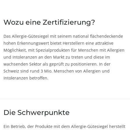
Japan
(Japanisch)
Südkorea
(Koreanisch)
Wozu eine Zertifizierung?
ECOCERT
Amerika
Das Allergie-Gütesiegel mit seinem national flächendeckende
Über uns
hohen Erkennungswert bietet Herstellern eine attraktive
Argentinien
(Spanisch)
Aktuelles
Möglichkeit, mit Spezialprodukten für Menschen mit Allergien
Brasilien
(Portugiesisch)
und Intoleranzen an den Markt zu treten und diese im
Karriere
Chile
(Spanisch)
wachsenden Sektor als geprüft zu positionieren. In der
Schweiz sind rund 3 Mio. Menschen von Allergien und
Kanada
(Englisch)
Intoleranzen betroffen.
Kanada
(Französisch)
Kolumbien
(Spanisch)
Mexiko
(Spanisch)
Die Schwerpunkte
Peru
(Spanisch)
Vereinigte
(Englisch)
Staaten
Ein Betrieb, der Produkte mit dem Allergie-Gütesiegel herstellt