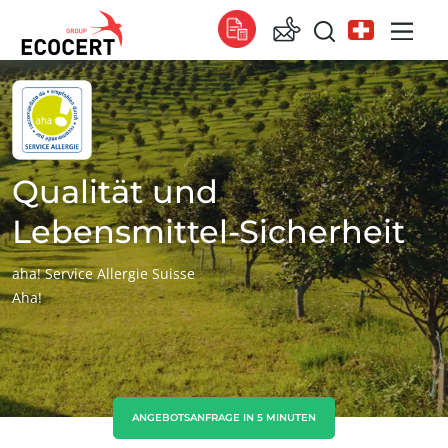
UNSERE LEISTUNGEN
Global
Zertifizierung
Global
(Englisch)
Global
(Französisch)
Qualität und
Global
(Spanisch)
Lebensmittel-Sicherheit
Afrika
aha! Service Allergie Suisse
Aha!
Südafrika
(Englisch)
Tunesien
(Französisch)
Asien
China
(Chinesisch)
ANGEBOTSANFRAGE IN 5 MINUTEN
Indien
(Englisch)