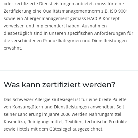
oder zertifizierte Dienstleistungen anbietet, muss für eine
Europa
Zertifizierung eine Qualitätsmanagementnorm z.B. ISO 9001
Deutschland
(Deutsch)
sowie ein Allergenmanagement gemäss HACCP-Konzept
vorweisen und implementiert haben. Ausnahmen
Frankreich
(Französisch)
diesbezüglich sind in unseren spezifischen Anforderungen für
Italien
(Italienisch)
die verschiedenen Produktkategorien und Dienstleistungen
erwähnt.
UNSERE CSR-VERPFLICHTUNGEN
Portugal
(Portugiesisch)
Mit unseren Services handeln
Rumänien
(Rumänisch)
Mit unseren Teams bewegen
Schweiz
(Deutsch)
Aktiv für unsere Umwelt
Serbien
(Serbisch)
Was kann zertifiziert werden?
Innovation mit unserem Ökosystem
Spanien
(Spanisch)
Das Schweizer Allergie-Gütesiegel ist für eine breite Palette
Türkei
(Türkisch)
von Konsumgütern und Dienstleistungen anwendbar. Seit
seiner Lancierung im Jahre 2006 werden Nahrungsmittel,
Kosmetika, Reinigungsmittel, Textilien, technische Produkte
sowie Hotels mit dem Gütesiegel ausgezeichnet.