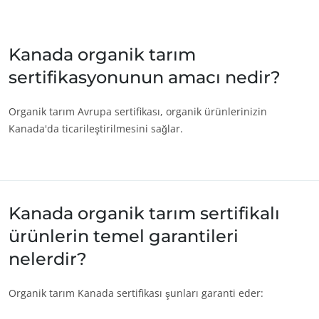
Japonya
(Japonca)
Çin
(Çince)
Kanada organik tarım
ECOCERT
sertifikasyonunun amacı nedir?
Hakkımızda
Amerika
Haberler
Amerika Birleşik
(İngilizce)
Organik tarım Avrupa sertifikası, organik ürünlerinizin
Devletleri
Kariyer
Kanada'da ticarileştirilmesini sağlar.
Arjantin
(İspanyolca)
Brezilya
(Portekizce)
Kanada
(Fransızca)
Kanada
(İngilizce)
Kanada organik tarım sertifikalı
Kolombiya
(İspanyolca)
ürünlerin temel garantileri
Meksika
(İspanyolca)
nelerdir?
Peru
(İspanyolca)
Organik tarım Kanada sertifikası şunları garanti eder:
Şili
(İspanyolca)