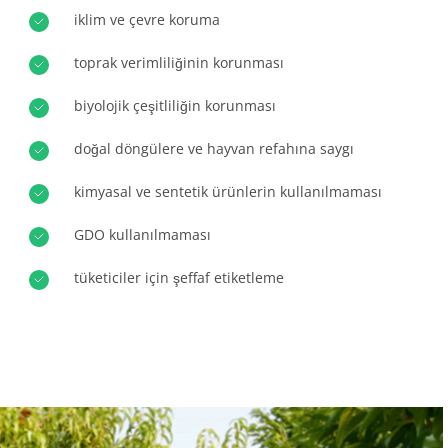
iklim ve çevre koruma
Avrupa
CSR TAAHHÜTLERIMIZ
Almanya
(Almanca)
toprak verimliliğinin korunması
Hi̇zmetleri̇mi̇zle harekete geç
Fransa
(Fransızca)
biyolojik çeşitliliğin korunması
Eki̇pleri̇mi̇zle i̇lerl
Portekiz
(Portekizce)
Çevremi̇z i̇çi̇n çaliş
doğal döngülere ve hayvan refahına saygı
Romanya
(Rumence)
Ekosi̇stemi̇mi̇zle yeni̇li̇k
kimyasal ve sentetik ürünlerin kullanılmaması
Sırbistan
(Sırpça)
Türkiye
(Türkçe)
GDO kullanılmaması
İspanya
(İspanyolca)
tüketiciler için şeffaf etiketleme
İsviçre
(Almanca)
İtalya
(İtalyanca)