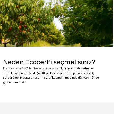
İŞ SEKTÖRLERIMIZ
Tarımsal gıda
Kozmetikler
Tekstiller
Ormancılık
Evde bakım ürünleri
Dayanıklı malzemeler
Neden Ecocert'i seçmelisiniz?
Inputs
Fransa'da ve 130'dan fazla ülkede organik ürünlerin denetimi ve
sertifikasyonu için yaklaşık 30 yıllık deneyime sahip olan Ecocert,
sürdürülebilir uygulamaların sertifikalandırılmasında dünyanın önde
gelen uzmanıdır.