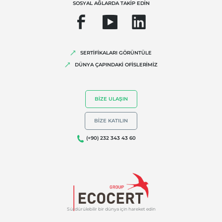
SOSYAL AĞLARDA TAKİP EDİN
SERTİFİKALARI GÖRÜNTÜLE
UZMANLIKLARIMIZ
DÜNYA ÇAPINDAKİ OFİSLERİMİZ
Organik Tarım
Fair Trade (Adil Ticaret)
BIZE ULAŞIN
Sürdürülebilir tarım
BIZE KATILIN
Kalite ve gıda güvenliği
(+90) 232 343 43 60
Kurumsal Sosyal Sorumluluk
Biyoçeşitlilik ve iklim değişikliği
Çevresel iddialar
Sürdürülebilir bir dünya için hareket edin