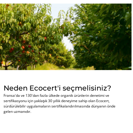
Neden Ecocert'i seçmelisiniz?
Fransa'da ve 130'dan fazla ülkede organik ürünlerin denetimi ve
sertifikasyonu için yaklaşık 30 yıllık deneyime sahip olan Ecocert,
sürdürülebilir uygulamaların sertifikalandırılmasında dünyanın önde
UZMANLIKLARIMIZ
gelen uzmanıdır.
Organik Tarım
Fair Trade (Adil Ticaret)