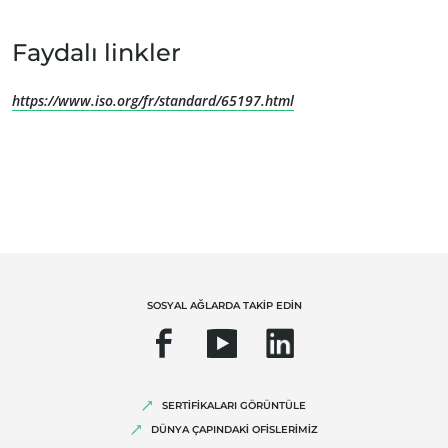
Sürdürülebilir tarım
Faydalı linkler
Kalite ve gıda güvenliği
Kurumsal Sosyal Sorumluluk
https://www.iso.org/fr/standard/65197.html
Biyoçeşitlilik ve iklim değişikliği
Çevresel iddialar
SOSYAL AĞLARDA TAKİP EDİN
SERTİFİKALARI GÖRÜNTÜLE
DÜNYA ÇAPINDAKİ OFİSLERİMİZ