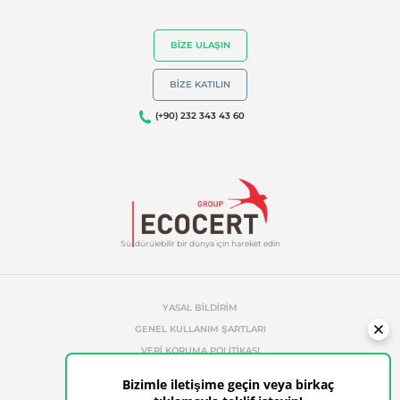
BIZE ULAŞIN
BIZE KATILIN
(+90) 232 343 43 60
Sürdürülebilir bir dünya için hareket edin
YASAL BILDIRIM
GENEL KULLANIM ŞARTLARI
VERI KORUMA POLITIKASI
ÇEREZ YÖNETIM POLITIKASI
Bizimle iletişime geçin veya birkaç
İZINSIZ REFERANS