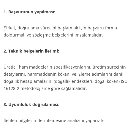
1. Başvurunun yapılması:
Şirket, doğrulama sürecini başlatmak için başvuru formu
doldurmalı ve sözleşme belgelerini imzalamalıdır.
2. Teknik belgelerin iletimi:
İŞ SEKTÖRLERIMIZ
Üretici, ham maddelerin spesifikasyonlarını, üretim sürecinin
detaylarını, hammaddenin kökeni ve işleme adımlarını dahil,
Tarımsal gıda
doğallık hesaplamalarını (doğallık endeksleri, doğal köken) ISO
Kozmetikler
16128-2 metodolojisine göre sağlamalıdır.
Tekstiller
Ormancılık
3. Uyumluluk doğrulaması:
Evde bakım ürünleri
İletilen bilgilerin derinlemesine analizini yaparız ki:
Dayanıklı malzemeler
Inputs