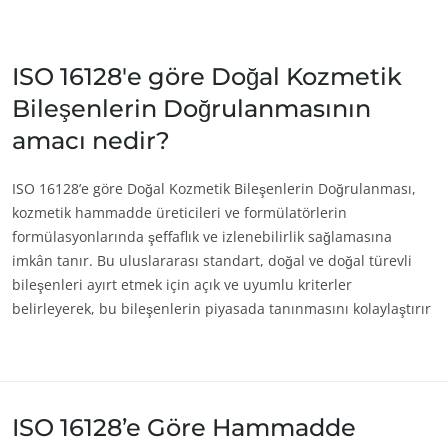
Japonya
(Japonca)
Çin
(Çince)
ISO 16128'e göre Doğal Kozmetik
Bileşenlerin Doğrulanmasının
Amerika
amacı nedir?
Amerika Birleşik
(İngilizce)
Devletleri
Arjantin
(İspanyolca)
ISO 16128’e göre Doğal Kozmetik Bileşenlerin Doğrulanması,
kozmetik hammadde üreticileri ve formülatörlerin
Brezilya
(Portekizce)
formülasyonlarında şeffaflık ve izlenebilirlik sağlamasına
Kanada
(Fransızca)
imkân tanır. Bu uluslararası standart, doğal ve doğal türevli
bileşenleri ayırt etmek için açık ve uyumlu kriterler
Kanada
(İngilizce)
belirleyerek, bu bileşenlerin piyasada tanınmasını kolaylaştırır
Kolombiya
(İspanyolca)
Meksika
(İspanyolca)
Peru
(İspanyolca)
ISO 16128’e Göre Hammadde
Şili
(İspanyolca)