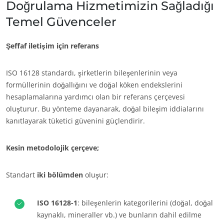
Doğrulama Hizmetimizin Sağladığı
Avrupa
Temel Güvenceler
Almanya
(Almanca)
Şeffaf iletişim için referans
Fransa
(Fransızca)
Portekiz
(Portekizce)
ECOCERT
ISO 16128 standardı, şirketlerin bileşenlerinin veya
Romanya
(Rumence)
formüllerinin doğallığını ve doğal köken endekslerini
Hakkımızda
hesaplamalarına yardımcı olan bir referans çerçevesi
Sırbistan
(Sırpça)
Haberler
oluşturur. Bu yönteme dayanarak, doğal bileşim iddialarını
Türkiye
(Türkçe)
Kariyer
kanıtlayarak tüketici güvenini güçlendirir.
İspanya
(İspanyolca)
Kesin metodolojik çerçeve;
İsviçre
(Almanca)
İtalya
(İtalyanca)
Standart
iki bölümden
oluşur:
ISO 16128-1
: bileşenlerin kategorilerini (doğal, doğal
kaynaklı, mineraller vb.) ve bunların dahil edilme