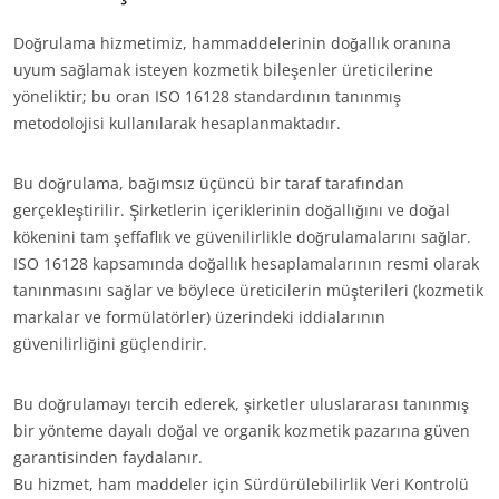
Doğrulama hizmetimiz, hammaddelerinin doğallık oranına
uyum sağlamak isteyen kozmetik bileşenler üreticilerine
yöneliktir; bu oran ISO 16128 standardının tanınmış
metodolojisi kullanılarak hesaplanmaktadır.
CSR TAAHHÜTLERIMIZ
Bu doğrulama, bağımsız üçüncü bir taraf tarafından
gerçekleştirilir. Şirketlerin içeriklerinin doğallığını ve doğal
Hi̇zmetleri̇mi̇zle harekete geç
kökenini tam şeffaflık ve güvenilirlikle doğrulamalarını sağlar.
Eki̇pleri̇mi̇zle i̇lerl
ISO 16128 kapsamında doğallık hesaplamalarının resmi olarak
Çevremi̇z i̇çi̇n çaliş
tanınmasını sağlar ve böylece üreticilerin müşterileri (kozmetik
markalar ve formülatörler) üzerindeki iddialarının
Ekosi̇stemi̇mi̇zle yeni̇li̇k
güvenilirliğini güçlendirir.
Bu doğrulamayı tercih ederek, şirketler uluslararası tanınmış
bir yönteme dayalı doğal ve organik kozmetik pazarına güven
garantisinden faydalanır.
Bu hizmet, ham maddeler için Sürdürülebilirlik Veri Kontrolü