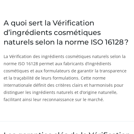
Inde
(anglais)
Japon
(japonais)
A quoi sert la Vérification
d’ingrédients cosmétiques
Amérique
naturels selon la norme ISO 16128 ?
Argentine
(espagnol)
Brésil
(portugais)
La Vérification des ingrédients cosmétiques naturels selon la
norme ISO 16128 permet aux fabricants d’ingrédients
Canada
(anglais)
cosmétiques et aux formulateurs de garantir la transparence
Canada
(français)
et la traçabilité de leurs formulations. Cette norme
internationale définit des critères clairs et harmonisés pour
Chili
(espagnol)
distinguer les ingrédients naturels et d’origine naturelle,
Colombie
(espagnol)
facilitant ainsi leur reconnaissance sur le marché.
Mexique
(espagnol)
Pérou
(espagnol)
États-Unis
(anglais)