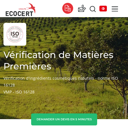
NOS SERVICES
Global
Certification
Global
(anglais)
Formation
Global
(espagnol)
Vérification de Matières
Conseil
Global
(français)
Premières
Afrique
Vérification d'ingrédients cosmétiques naturels - norme ISO
16128
Afrique du Sud
(anglais)
VMP - ISO 16128
Tunisie
(français)
Asie
Chine
(chinois)
DEMANDER UN DEVIS EN 5 MINUTES
Corée du Sud
(coréen)