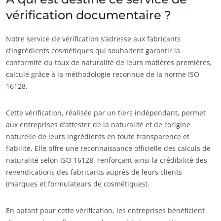
vérification documentaire ?
Notre service de vérification s’adresse aux fabricants
d’ingrédients cosmétiques qui souhaitent garantir la
conformité du taux de naturalité de leurs matières premières,
calculé grâce à la méthodologie reconnue de la norme ISO
16128.
Cette vérification, réalisée par un tiers indépendant, permet
NOS ENGAGEMENTS RSE
aux entreprises d’attester de la naturalité et de l’origine
naturelle de leurs ingrédients en toute transparence et
Agir via nos prestations
fiabilité. Elle offre une reconnaissance officielle des calculs de
Progresser avec nos équipes
naturalité selon ISO 16128, renforçant ainsi la crédibilité des
S’investir pour notre environnement
revendications des fabricants auprès de leurs clients
(marques et formulateurs de cosmétiques).
Innover avec notre écosystème
En optant pour cette vérification, les entreprises bénéficient