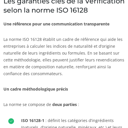
Les garanties clés de la Vérification
Europe
selon la norme ISO 16128
Allemagne
(allemand)
Une référence pour une communication transparente
Espagne
(espagnol)
France
(français)
La norme ISO 16128 établit un cadre de référence qui aide les
Italie
(italien)
entreprises à calculer les indices de naturalité et d’origine
ECOCERT
naturelle de leurs ingrédients ou formules. En se basant sur
Portugal
(portugais)
cette méthodologie, elles peuvent justifier leurs revendications
Qui sommes nous ?
Roumanie
(roumain)
en matière de composition naturelle, renforçant ainsi la
Actualités
confiance des consommateurs.
Serbie
(serbe)
Carrières
Suisse
(allemand)
Un cadre méthodologique précis
Turquie
(turc)
La norme se compose de
deux parties
:
ISO 16128-1
: définit les catégories d’ingrédients
(naturels, d’origine naturelle, minéraux, etc.) et leurs